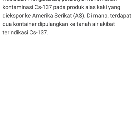
R
G
kontaminasi Cs-137 pada produk alas kaki yang
S
I
O
O
diekspor ke Amerika Serikat (AS). Di mana, terdapat
N
N
dua kontainer dipulangkan ke tanah air akibat
A
A
L
L
terindikasi Cs-137.
F
I
N
A
N
C
E
Y
C
A
A
N
R
G
I
T
T
E
A
R
H
.
U
.
.
K
L
E
I
S
F