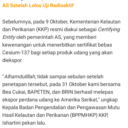
C
L
AS Setelah Lolos Uji Radioaktif
A
E
D
A
E
S
M
E
Sebelumnya, pada 9 Oktober, Kementerian Kelautan
Y
.
I
dan Perikanan (KKP) resmi diakui sebagai
Certifying
D
Entity
oleh pemerintah AS, yang memberi
L
K
kewenangan untuk menerbitkan sertifikat bebas
A
I
N
N
Cesium-137 bagi setiap produk udang yang akan
G
E
G
R
diekspor.
A
J
N
A
A
E
"
Alhamdulillah
, tidak sampai sebulan setelah
N
M
C
I
penetapan tersebut, pada 31 Oktober kami bersama
E
T
T
E
Bea Cukai, BAPETEN, dan BRIN berhasil melepas
A
N
ekspor perdana udang ke Amerika Serikat," ungkap
K
Kepala Badan Pengendalian dan Pengawasan Mutu
E
A
P
D
Hasil Kelautan dan Perikanan (BPPMHKP) KKP,
A
V
P
E
Ishartini pekan lalu.
E
R