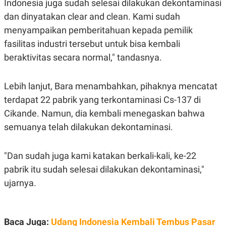
Indonesia juga sudah selesai dilakukan dekontaminasi
S
A
A
G
dan dinyatakan clear and clean. Kami sudah
T
E
D
S
menyampaikan pemberitahuan kepada pemilik
A
fasilitas industri tersebut untuk bisa kembali
T
A
beraktivitas secara normal," tandasnya.
K
L
O
I
N
P
Lebih lanjut, Bara menambahkan, pihaknya mencatat
T
S
A
U
terdapat 22 pabrik yang terkontaminasi Cs-137 di
N
S
Cikande. Namun, dia kembali menegaskan bahwa
T
V
semuanya telah dilakukan dekontaminasi.
JARINGAN
"Dan sudah juga kami katakan berkali-kali, ke-22
pabrik itu sudah selesai dilakukan dekontaminasi,"
K
P
O
R
ujarnya.
N
E
T
S
A
S
N
R
A
E
Baca Juga:
Udang Indonesia Kembali Tembus Pasar