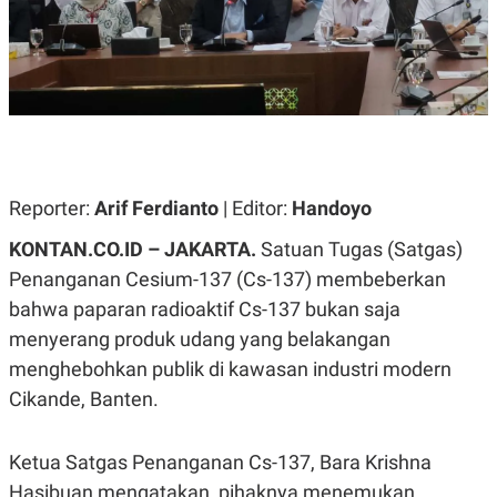
A
A
S
L
I
K
I
E
N
U
D
A
U
N
S
G
T
A
R
N
I
Reporter:
Arif Ferdianto
| Editor:
Handoyo
P
I
KONTAN.CO.ID – JAKARTA.
Satuan Tugas (Satgas)
E
N
L
T
Penanganan Cesium-137 (Cs-137) membeberkan
U
E
A
R
bahwa paparan radioaktif Cs-137 bukan saja
N
N
menyerang produk udang yang belakangan
G
A
U
S
menghebohkan publik di kawasan industri modern
S
I
A
O
Cikande, Banten.
H
N
A
A
L
Ketua Satgas Penanganan Cs-137, Bara Krishna
P
R
Hasibuan mengatakan, pihaknya menemukan
E
E