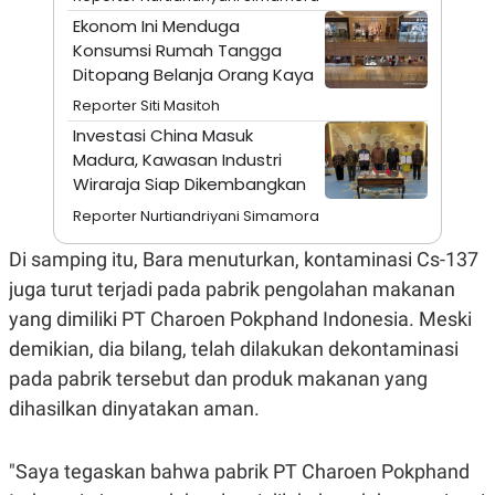
A
I
Ekonom Ini Menduga
S
V
K
E
Konsumsi Rumah Tangga
E
Ditopang Belanja Orang Kaya
M
E
Reporter Siti Masitoh
N
T
Investasi China Masuk
E
Madura, Kawasan Industri
R
Wiraraja Siap Dikembangkan
I
A
Reporter Nurtiandriyani Simamora
N
L
Di samping itu, Bara menuturkan, kontaminasi Cs-137
E
S
juga turut terjadi pada pabrik pengolahan makanan
T
yang dimiliki PT Charoen Pokphand Indonesia. Meski
A
R
demikian, dia bilang, telah dilakukan dekontaminasi
I
pada pabrik tersebut dan produk makanan yang
dihasilkan dinyatakan aman.
KANAL
P
I
"Saya tegaskan bahwa pabrik PT Charoen Pokphand
U
M