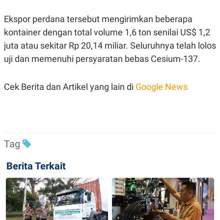
R
T
I
Ekspor perdana tersebut mengirimkan beberapa
S
I
kontainer dengan total volume 1,6 ton senilai US$ 1,2
N
G
juta atau sekitar Rp 20,14 miliar. Seluruhnya telah lolos
K
uji dan memenuhi persyaratan bebas Cesium-137.
G
M
E
Cek Berita dan Artikel yang lain di
Google News
D
I
A
.
I
D
Tag
SITEMAP
PROFILE
TERM
Berita Terkait
OF
USE
PEDOMAN
PEMBERITAAN
SIBER
PRIVACY