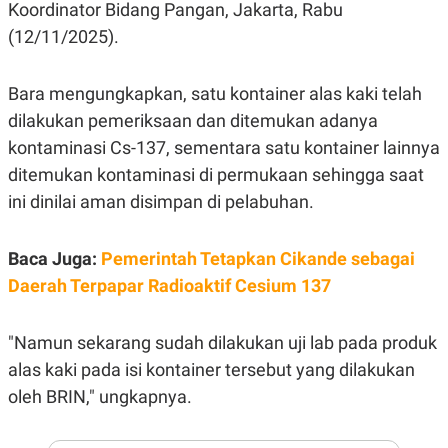
E
Koordinator Bidang Pangan, Jakarta, Rabu
R
(12/11/2025).
F
B
O
U
K
S
Bara mengungkapkan, satu kontainer alas kaki telah
U
I
S
N
dilakukan pemeriksaan dan ditemukan adanya
E
S
kontaminasi Cs-137, sementara satu kontainer lainnya
S
ditemukan kontaminasi di permukaan sehingga saat
I
N
ini dinilai aman disimpan di pelabuhan.
S
I
G
H
Baca Juga:
Pemerintah Tetapkan Cikande sebagai
T
Daerah Terpapar Radioaktif Cesium 137
S
B
T
E
O
L
"Namun sekarang sudah dilakukan uji lab pada produk
C
A
K
N
alas kaki pada isi kontainer tersebut yang dilakukan
S
J
E
A
oleh BRIN," ungkapnya.
T
O
U
N
P