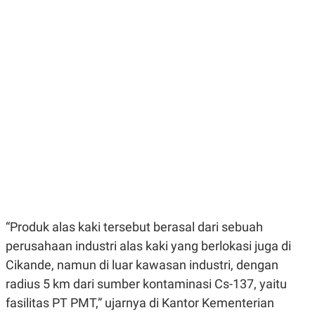
E
E
H
S
A
T
T
Y
A
L
N
E
E
A
N
N
G
A
L
L
I
I
S
S
H
I
S
E
K
X
O
E
L
C
O
U
M
“Produk alas kaki tersebut berasal dari sebuah
T
I
perusahaan industri alas kaki yang berlokasi juga di
V
E
Cikande, namun di luar kawasan industri, dengan
C
radius 5 km dari sumber kontaminasi Cs-137, yaitu
O
R
fasilitas PT PMT,” ujarnya di Kantor Kementerian
N