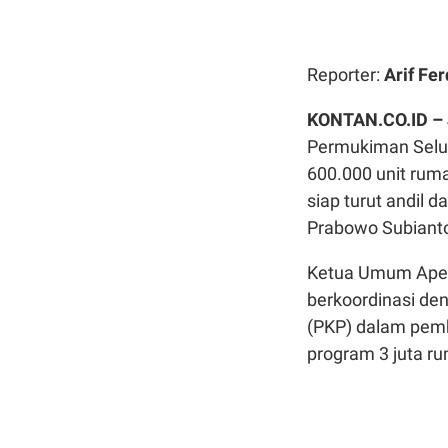
Reporter:
Arif Fer
KONTAN.CO.ID –
Permukiman Selur
600.000 unit rum
siap turut andil
Prabowo Subiant
Ketua Umum Apers
berkoordinasi d
(PKP) dalam pemb
program 3 juta r