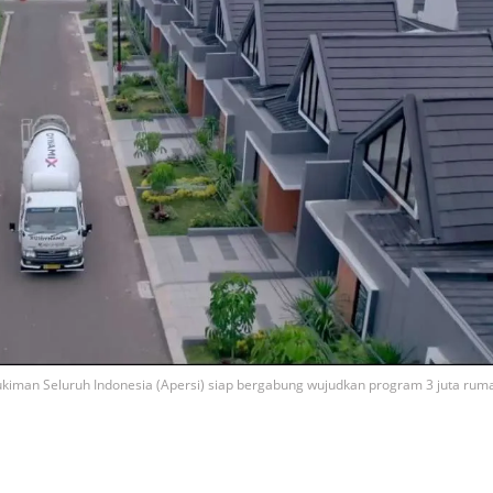
man Seluruh Indonesia (Apersi) siap bergabung wujudkan program 3 juta rum