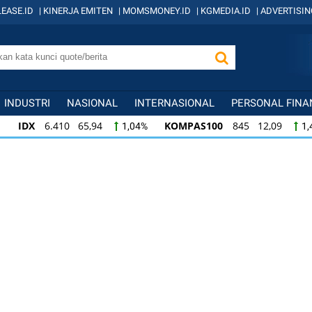
EASE.ID
|
KINERJA EMITEN
|
MOMSMONEY.ID
|
KGMEDIA.ID
|
ADVERTISIN
INDUSTRI
NASIONAL
INTERNASIONAL
PERSONAL FINA
IDX
6.410 65,94
KOMPAS100
845 12,09
1,04%
1,
KOMPAS100
845 12,09
LQ45
640 9,44
1,45%
1,5
LQ45
640 9,44
ISSI
222 2,82
IDX3
1,50%
1,29%