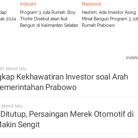
Industri
Nasional
adap
Program 3 Juta Rumah, Boy
Hashim: Ada Investor Asing
pak 2024
Thohir Disebut akan Ikut
Minat Bangun Program 3 Ju
Bangun di Kalimantan Selatan
Rumah Prabowo
Inde
41 Menit lalu
kap Kekhawatiran Investor soal Arah
Pemerintahan Prabowo
 Menit lalu
Ditutup, Persaingan Merek Otomotif di
akin Sengit