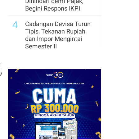
Dihindari demi Pajak,
Begini Respons IKPI
4
Cadangan Devisa Turun
Tipis, Tekanan Rupiah
dan Impor Mengintai
Semester II
i
9