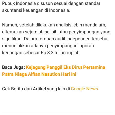
C
L
Pupuk Indonesia disusun sesuai dengan standar
A
E
D
A
akuntansi keuangan di Indonesia.
E
S
M
E
Y
.
Namun, setelah dilakukan analisis lebih mendalam,
I
D
ditemukan sejumlah selisih atau penyimpangan yang
L
K
signifikan. Dalam temuan audit independen tersebut
A
I
N
N
menunjukkan adanya penyimpangan laporan
G
E
keuangan sebesar Rp 8,3 triliun rupiah
G
R
A
J
N
A
A
E
Baca Juga:
Kejagung Panggil Eks Dirut Pertamina
N
M
Patra Niaga Alfian Nasution Hari Ini
C
I
E
T
T
E
A
N
Cek Berita dan Artikel yang lain di
Google News
K
E
A
P
D
A
V
P
E
E
R