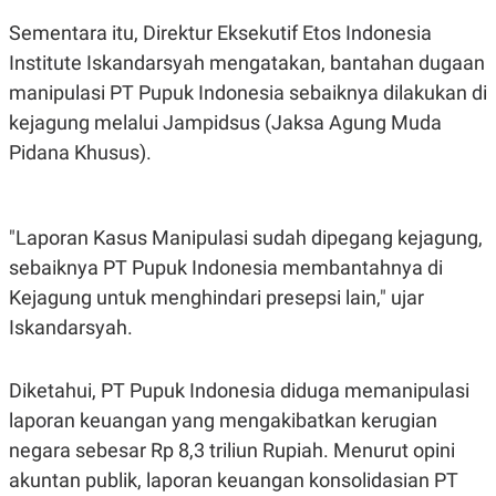
S
A
A
G
Sementara itu, Direktur Eksekutif Etos Indonesia
T
E
D
S
Institute Iskandarsyah mengatakan, bantahan dugaan
A
manipulasi PT Pupuk Indonesia sebaiknya dilakukan di
T
A
kejagung melalui Jampidsus (Jaksa Agung Muda
K
L
Pidana Khusus).
O
I
N
P
T
S
A
U
N
S
"Laporan Kasus Manipulasi sudah dipegang kejagung,
T
sebaiknya PT Pupuk Indonesia membantahnya di
V
Kejagung untuk menghindari presepsi lain," ujar
Iskandarsyah.
JARINGAN
K
P
Diketahui, PT Pupuk Indonesia diduga memanipulasi
O
R
N
E
laporan keuangan yang mengakibatkan kerugian
T
S
negara sebesar Rp 8,3 triliun Rupiah. Menurut opini
A
S
N
R
akuntan publik, laporan keuangan konsolidasian PT
A
E