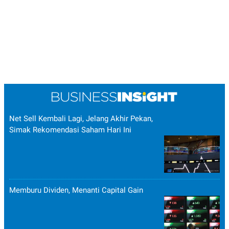
Net Sell Kembali Lagi, Jelang Akhir Pekan,
Simak Rekomendasi Saham Hari Ini
Memburu Dividen, Menanti Capital Gain