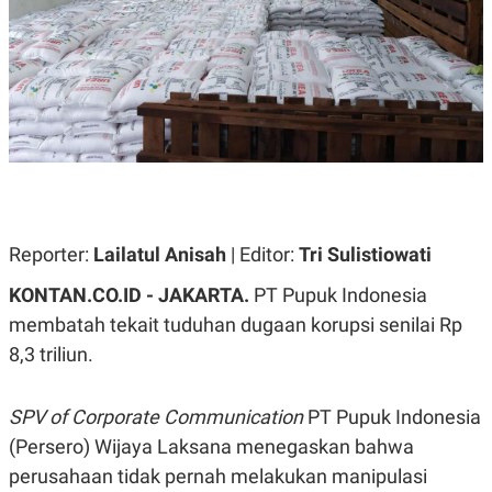
A
A
S
L
I
K
I
E
N
U
D
A
U
N
S
G
T
A
R
N
I
P
I
E
N
Reporter:
Lailatul Anisah
| Editor:
Tri Sulistiowati
L
T
U
E
KONTAN.CO.ID - JAKARTA.
PT Pupuk Indonesia
A
R
N
N
membatah tekait tuduhan dugaan korupsi senilai Rp
G
A
8,3 triliun.
U
S
S
I
A
O
H
N
SPV of Corporate Communication
PT Pupuk Indonesia
A
A
L
(Persero) Wijaya Laksana menegaskan bahwa
P
R
perusahaan tidak pernah melakukan manipulasi
E
E