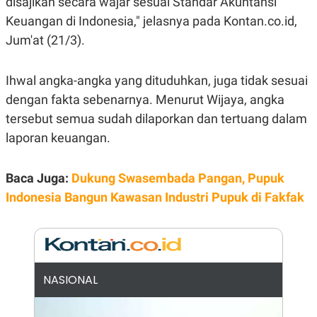
disajikan secara wajar sesuai Standar Akuntansi
E
R
Keuangan di Indonesia," jelasnya pada Kontan.co.id,
F
B
Jum'at (21/3).
O
U
K
S
U
I
S
N
Ihwal angka-angka yang dituduhkan, juga tidak sesuai
E
dengan fakta sebenarnya. Menurut Wijaya, angka
S
S
tersebut semua sudah dilaporkan dan tertuang dalam
I
N
laporan keuangan.
S
I
G
Baca Juga:
Dukung Swasembada Pangan, Pupuk
H
T
Indonesia Bangun Kawasan Industri Pupuk di Fakfak
S
B
T
E
O
L
C
A
K
N
S
J
E
A
NASIONAL
T
O
U
N
P