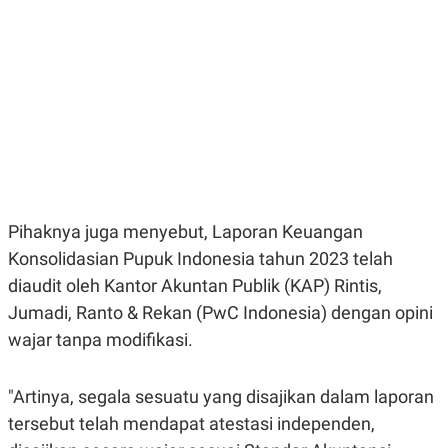
E
E
H
S
A
T
T
Y
A
L
N
E
E
A
N
N
G
A
L
L
I
I
S
S
H
I
S
Pihaknya juga menyebut, Laporan Keuangan
E
K
Konsolidasian Pupuk Indonesia tahun 2023 telah
X
O
E
L
diaudit oleh Kantor Akuntan Publik (KAP) Rintis,
C
O
U
M
Jumadi, Ranto & Rekan (PwC Indonesia) dengan opini
T
wajar tanpa modifikasi.
I
V
E
C
"Artinya, segala sesuatu yang disajikan dalam laporan
O
R
tersebut telah mendapat atestasi independen,
N