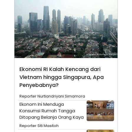
N
S
E
E
W
R
S
E
S
M
E
O
T
N
U
I
P
A
A
K
D
I
V
L
A
Ekonomi RI Kalah Kencang dari
S
K
Vietnam hingga Singapura, Apa
O
R
Penyebabnya?
P
O
Reporter Nurtiandriyani Simamora
R
A
Ekonom Ini Menduga
S
Konsumsi Rumah Tangga
I
Ditopang Belanja Orang Kaya
K
N
I
A
Reporter Siti Masitoh
L
T