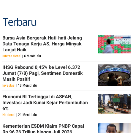
R
T
I
S
I
Terbaru
N
G
K
Bursa Asia Bergerak Hati-hati Jelang
G
Data Tenaga Kerja AS, Harga Minyak
M
E
Lanjut Naik
D
Internasional
| 6 Menit lalu
I
A
IHSG Rebound 0,45% ke Level 6.372
.
I
Jumat (7/8) Pagi, Sentimen Domestik
D
Masih Positif
Investasi
| 13 Menit lalu
Ekonomi RI Tertinggal di ASEAN,
SITEMAP
PROFILE
TERM
Investasi Jadi Kunci Kejar Pertumbuhan
OF
6%
USE
Nasional
| 21 Menit lalu
PEDOMAN
PEMBERITAAN
SIBER
Kementerian ESDM Klaim PNBP Capai
Rp 96,26 Triliun hingga Juli 2026
PRIVACY