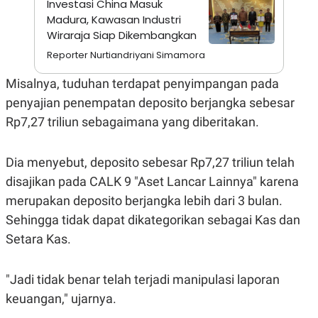
Investasi China Masuk
A
I
S
V
Madura, Kawasan Industri
K
E
Wiraraja Siap Dikembangkan
E
M
Reporter Nurtiandriyani Simamora
E
N
Misalnya, tuduhan terdapat penyimpangan pada
T
E
penyajian penempatan deposito berjangka sebesar
R
I
Rp7,27 triliun sebagaimana yang diberitakan.
A
N
L
Dia menyebut, deposito sebesar Rp7,27 triliun telah
E
disajikan pada CALK 9 "Aset Lancar Lainnya" karena
S
T
merupakan deposito berjangka lebih dari 3 bulan.
A
R
Sehingga tidak dapat dikategorikan sebagai Kas dan
I
Setara Kas.
KANAL
"Jadi tidak benar telah terjadi manipulasi laporan
keuangan," ujarnya.
P
I
U
M