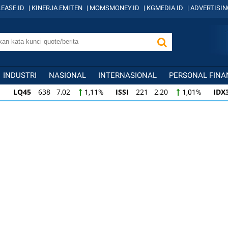
EASE.ID
|
KINERJA EMITEN
|
MOMSMONEY.ID
|
KGMEDIA.ID
|
ADVERTISIN
INDUSTRI
NASIONAL
INTERNASIONAL
PERSONAL FINA
LQ45
638 7,02
ISSI
221 2,20
IDX
1,11%
1,01%
ISSI
221 2,20
IDX30
358 3,78
IDXH
1,01%
1,07%
IDX30
358 3,78
IDXHIDIV20
436 3,28
1,07%
0,76