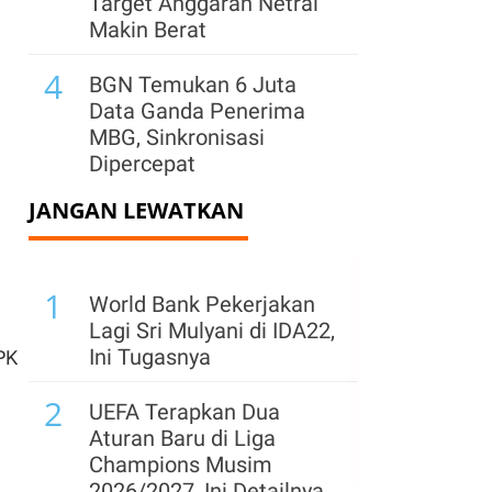
Target Anggaran Netral
Makin Berat
4
BGN Temukan 6 Juta
Data Ganda Penerima
MBG, Sinkronisasi
Dipercepat
JANGAN LEWATKAN
5
Ekonomi RI Tertinggal di
ASEAN, Investasi Jadi
Kunci Kejar
1
Pertumbuhan 6%
World Bank Pekerjakan
Lagi Sri Mulyani di IDA22,
6
Resmi, Ini Link Download
Ini Tugasnya
PK
Logo HUT Ke-81 RI PNG
2
Resmi & Pedoman
UEFA Terapkan Dua
Penggunaannya
Aturan Baru di Liga
Champions Musim
7
Kementerian ESDM
2026/2027, Ini Detailnya