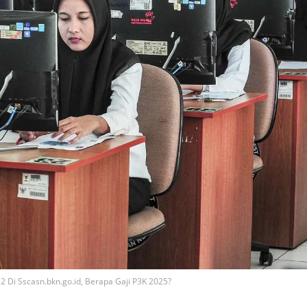
 Di Sscasn.bkn.go.id, Berapa Gaji P3K 2025?