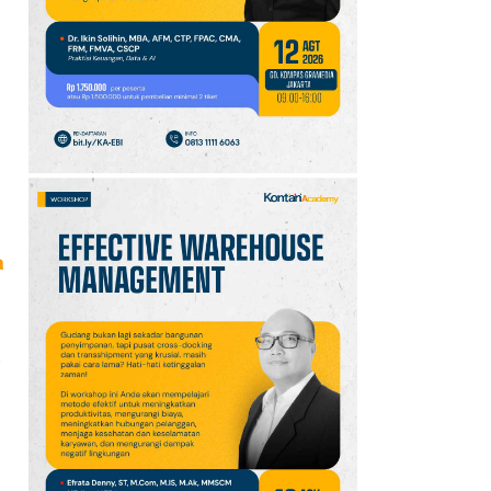
GOTF MLBB 2026: ONIC
dan Vitality Bersiap
Amankan Semifinal
a
i