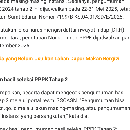
pada masing-masing instansi. Sedianya, pengumuman
K 2024 tahap 2 ini dijadwalkan pada 22-31 Mei 2025, teta
kan Surat Edaran Nomor 7199/B-KS.04.01/SD/E/2025.
atakan lolos harus mengisi daftar riwayat hidup (DRH)
Sementara, penetapan Nomor Induk PPPK dijadwalkan pa
ptember 2025.
a yang Belum Usulkan Lahan Dapur Makan Bergizi
 hasil seleksi PPPK Tahap 2
mpaikan, peserta dapat mengecek pengumuman hasil
ap 2 melalui portal resmi SSCASN. "Pengumuman bisa
bkn.go.id melalui akun masing-masing, atau pengumuma
instansi yang bersangkutan," kata dia.
k cek hasil pengumuman hasil seleksi PPPK Tahap 2: