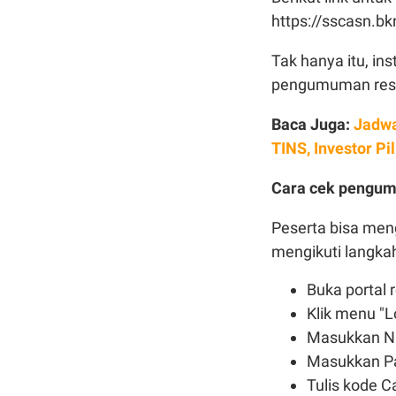
https://sscasn.bk
Tak hanya itu, i
pengumuman resm
Baca Juga:
Jadw
TINS, Investor Pil
Cara cek pengu
Peserta bisa me
mengikuti langkah
Buka portal 
Klik menu "L
Masukkan NI
Masukkan P
Tulis kode C