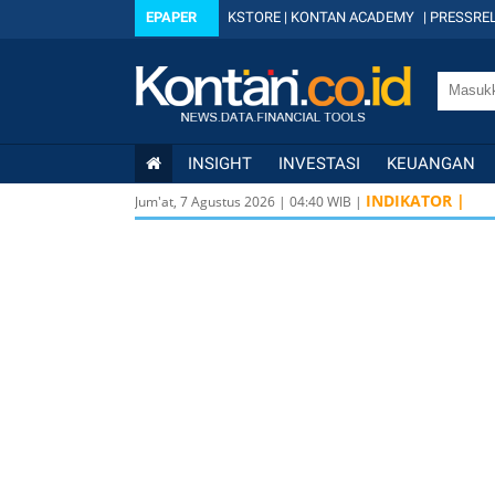
EPAPER
KSTORE
|
KONTAN ACADEMY
|
PRESSREL
INSIGHT
INVESTASI
KEUANGAN
INDIKATOR |
Jum'at, 7 Agustus 2026
|
04
:
40
WIB |