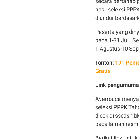
secara bertahap 
hasil seleksi PPP
diundur berdasar
Peserta yang diny
pada 1-31 Juli. 
1 Agustus-10 Se
Tonton:
191 Pemd
Gratis
Link pengumuman
Averrouce menya
seleksi PPPK Tah
dicek di sscasn.
pada laman resmi 
Berikut link untu