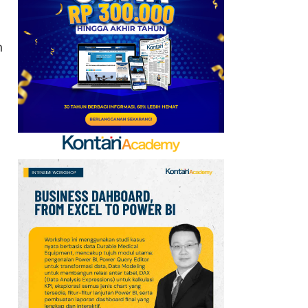
Emirates hingga 2033, Ini
Detail Kemitraannya
h
7
FIFA Akhirnya Cairkan
Hadiah Timnas Yordania
yang Tertunda 8 Bulan
8
Cek Kode Redeem EA FC
Mobile Update 7 Agustus
2026: Klaim Ribuan
Gems Gratis!
9
Promo JSM Alfamart 7–
9 Agustus 2026, Minyak
Goreng 2 Liter Mulai
Rp41.500
10
Jadwal Perempat Final