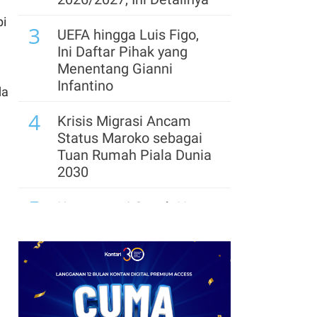
Klaim PNBP Capai Rp
pi
3
96,26 Triliun hingga Juli
UEFA hingga Luis Figo,
2026
Ini Daftar Pihak yang
Menentang Gianni
Infantino
da
4
Krisis Migrasi Ancam
Status Maroko sebagai
Tuan Rumah Piala Dunia
2030
5
Kontroversi Coach Hong
Myung-bo Berlanjut,
Polisi Geledah Federasi
Sepak Bola Korsel
n
6
Arsenal Perpanjang
Kerja Sama dengan