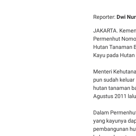
Reporter:
Dwi Nur
JAKARTA. Kement
Permenhut Nomor
Hutan Tanaman Be
Kayu pada Hutan T
Menteri Kehutanan
pun sudah keluar h
hutan tanaman ba
Agustus 2011 lal
Dalam Permenhut 
yang kayunya dap
pembangunan hutan