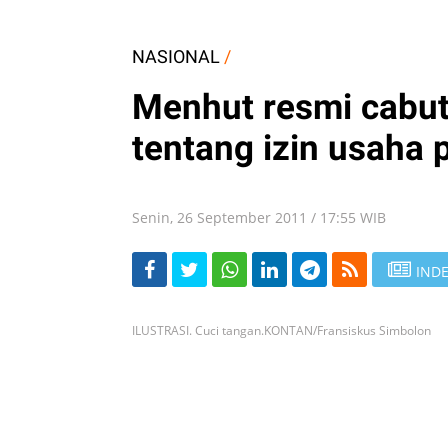
NASIONAL
/
Menhut resmi cabu
tentang izin usaha 
Senin, 26 September 2011 / 17:55 WIB
INDE
ILUSTRASI. Cuci tangan.KONTAN/Fransiskus Simbolon