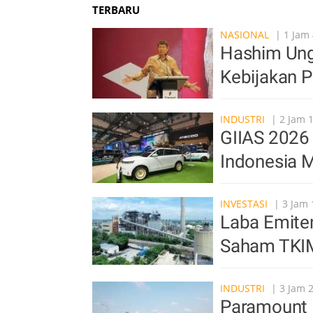
TERBARU
NASIONAL
| 1 Jam 
Hashim Ung
Kebijakan 
INDUSTRI
| 2 Jam 
GIIAS 2026 
Indonesia M
INVESTASI
| 3 Jam 
Laba Emite
Saham TKI
INDUSTRI
| 3 Jam 
Paramount 