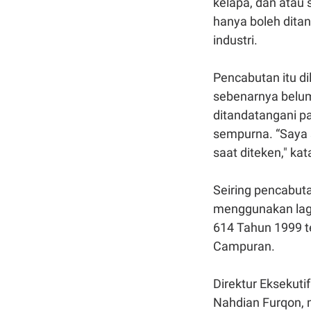
kelapa, dan atau 
hanya boleh dita
industri.
Pencabutan itu 
sebenarnya belum
ditandatangani p
sempurna. “Saya 
saat diteken," ka
Seiring pencabut
menggunakan lag
614 Tahun 1999
Campuran.
Direktur Eksekuti
Nahdian Furqon,