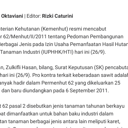
 Oktaviani
| Editor:
Rizki Caturini
erian Kehutanan (Kemenhut) resmi mencabut
 62/Menhut/II/2011 tentang Pedoman Pembangunan
rbagai Jenis pada Izin Usaha Pemanfaatan Hasil Huta
anaman Industri (IUPHHK/HTI) hari ini (26/9).
, Zulkifli Hasan, bilang, Surat Keputusan (SK) pencabut
ari ini (26/9). Pro kontra terkait keberadaan sawit adala
nyak hadir dalam Permenhut 62 yang dikeluarkan 25
u dan baru diundangkan pada 6 September 2011.
62 pasal 2 disebutkan jenis tanaman tahunan berkayu
at dimanfaatkan untuk bahan baku industri dalam
 tanaman berbagai jenis antara lain meliputi karet,