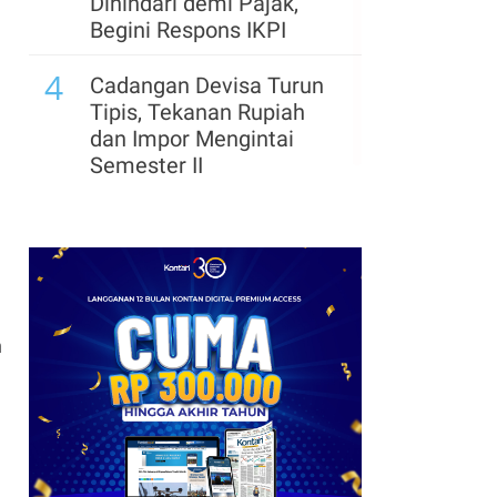
Dihindari demi Pajak,
Begini Respons IKPI
4
Cadangan Devisa Turun
Tipis, Tekanan Rupiah
dan Impor Mengintai
Semester II
n
g