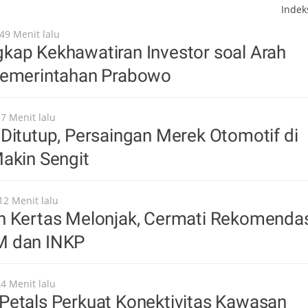
Inde
49 Menit lalu
kap Kekhawatiran Investor soal Arah
Pemerintahan Prabowo
17 Menit lalu
Ditutup, Persaingan Merek Otomotif di
akin Sengit
12 Menit lalu
n Kertas Melonjak, Cermati Rekomenda
M dan INKP
24 Menit lalu
Petals Perkuat Konektivitas Kawasan