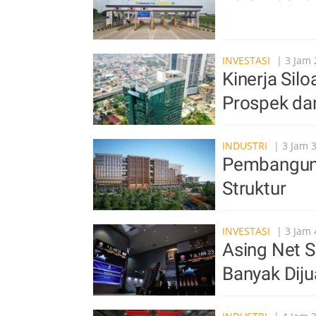
INVESTASI
| 3 Jam 
Kinerja Sil
Prospek da
INDUSTRI
| 3 Jam 
Pembangun
Struktur
INVESTASI
| 3 Jam 
Asing Net S
Banyak Diju