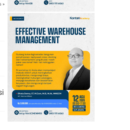
ks
»
si