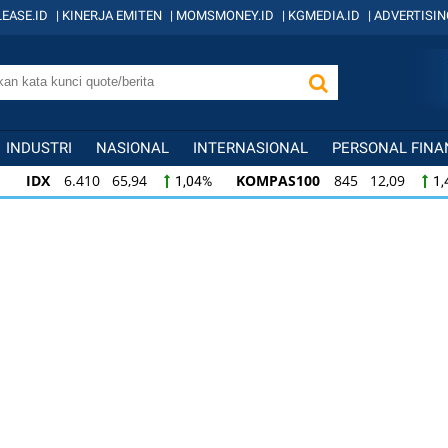
EASE.ID
|
KINERJA EMITEN
|
MOMSMONEY.ID
|
KGMEDIA.ID
|
ADVERTISIN
INDUSTRI
NASIONAL
INTERNASIONAL
PERSONAL FINA
IDX
6.410 65,94
KOMPAS100
845 12,09
1,04%
1,
KOMPAS100
845 12,09
LQ45
640 9,44
1,45%
1,5
LQ45
640 9,44
ISSI
222 2,82
IDX3
1,50%
1,29%