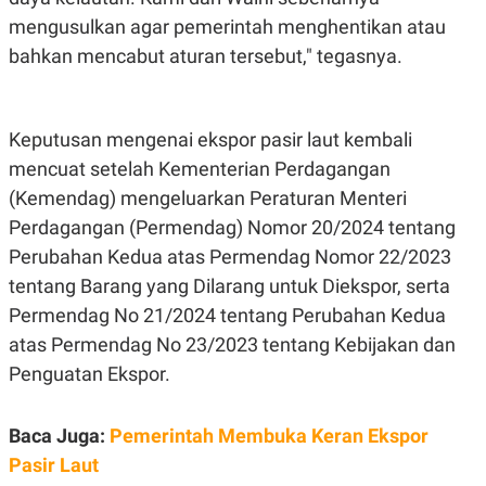
S
A
A
G
mengusulkan agar pemerintah menghentikan atau
T
E
bahkan mencabut aturan tersebut," tegasnya.
D
S
A
T
A
Keputusan mengenai ekspor pasir laut kembali
K
L
O
I
mencuat setelah Kementerian Perdagangan
N
P
T
S
(Kemendag) mengeluarkan Peraturan Menteri
A
U
Perdagangan (Permendag) Nomor 20/2024 tentang
N
S
T
Perubahan Kedua atas Permendag Nomor 22/2023
V
tentang Barang yang Dilarang untuk Diekspor, serta
Permendag No 21/2024 tentang Perubahan Kedua
JARINGAN
atas Permendag No 23/2023 tentang Kebijakan dan
K
P
Penguatan Ekspor.
O
R
N
E
T
S
Baca Juga:
Pemerintah Membuka Keran Ekspor
A
S
N
R
Pasir Laut
A
E