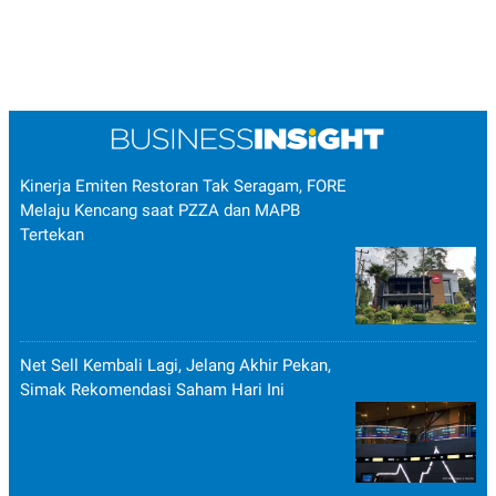
Kinerja Emiten Restoran Tak Seragam, FORE
Melaju Kencang saat PZZA dan MAPB
Tertekan
Net Sell Kembali Lagi, Jelang Akhir Pekan,
Simak Rekomendasi Saham Hari Ini