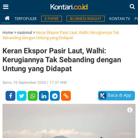
TERPOPULER
E-PAPER
BUSINESS INSIGHT
KONTAN TV
P
Home
>
nasional
>
Keran Ekspor Pasir Laut, Walhi: Kerugiannya Tak
Sebanding dengan Untung yang Didapat
MY
Keran Ekspor Pasir Laut, Walhi:
KONTAN
Kerugiannya Tak Sebanding dengan
Daftar
Untung yang Didapat
Masuk
Senin, 16 September 2024 | 17:37 WIB
Baca di App
BERITA
I
N
N
A
V
S
E
I
S
O
T
N