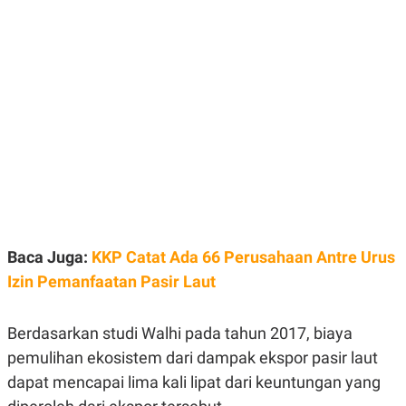
E
E
H
S
A
T
T
Y
A
L
N
E
E
A
N
N
G
A
L
L
I
I
S
S
H
I
S
E
K
X
O
E
L
Baca Juga:
KKP Catat Ada 66 Perusahaan Antre Urus
C
O
U
M
Izin Pemanfaatan Pasir Laut
T
I
V
Berdasarkan studi Walhi pada tahun 2017, biaya
E
C
pemulihan ekosistem dari dampak ekspor pasir laut
O
dapat mencapai lima kali lipat dari keuntungan yang
R
N