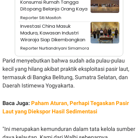
Konsumsi Rumah Tangga
A
I
S
V
Ditopang Belanja Orang Kaya
K
E
E
Reporter Siti Masitoh
M
Investasi China Masuk
E
N
Madura, Kawasan Industri
T
Wiraraja Siap Dikembangkan
E
R
Reporter Nurtiandriyani Simamora
I
A
Parid menyebutkan bahwa sudah ada pulau-pulau
N
kecil yang hilang akibat praktik eksploitasi pasir laut,
L
E
termasuk di Bangka Belitung, Sumatra Selatan, dan
S
T
Daerah Istimewa Yogyakarta.
A
R
I
Baca Juga:
Paham Aturan, Perhapi Tegaskan Pasir
Laut yang Diekspor Hasil Sedimentasi
KANAL
"Ini merupakan kemunduran dalam tata kelola sumber
P
I
U
M
daya kelautan. Kami dari Walhi sebenarnya