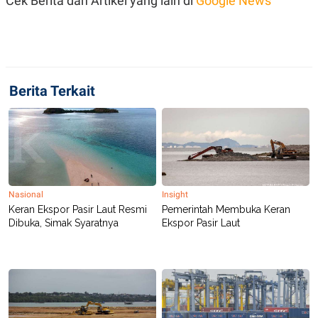
Cek Berita dan Artikel yang lain di
Google News
R
T
I
S
I
N
G
K
Berita Terkait
G
M
E
D
I
A
.
I
D
Nasional
Insight
Keran Ekspor Pasir Laut Resmi
Pemerintah Membuka Keran
Dibuka, Simak Syaratnya
Ekspor Pasir Laut
SITEMAP
PROFILE
TERM
OF
USE
PEDOMAN
PEMBERITAAN
SIBER
PRIVACY