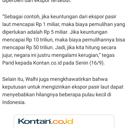
diperoleh dari ekspor tersebut.
E
R
F
B
“Sebagai contoh, jika keuntungan dari ekspor pasir
O
U
K
S
laut mencapai Rp 1 miliar, maka biaya pemulihan yang
U
I
diperlukan adalah Rp 5 miliar. Jika keuntungan
S
N
E
mencapai Rp 10 triliun, maka biaya pemulihannya bisa
S
S
mencapai Rp 50 triliun. Jadi, jika kita hitung secara
I
N
jujur, negara ini justru mengalami kerugian,” tegas
S
Parid kepada Kontan.co.id pada Senin (16/9).
I
G
H
T
Selain itu, Walhi juga mengkhawatirkan bahwa
S
B
keputusan untuk mengizinkan ekspor pasir laut dapat
T
E
O
L
menyebabkan hilangnya beberapa pulau kecil di
C
A
Indonesia.
K
N
S
J
E
A
T
O
U
N
P