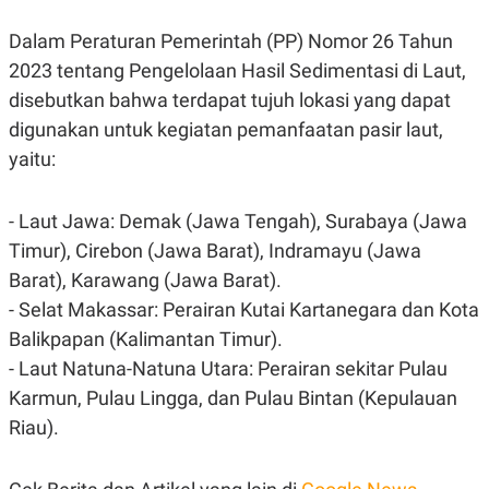
C
L
A
E
Dalam Peraturan Pemerintah (PP) Nomor 26 Tahun
D
A
E
S
2023 tentang Pengelolaan Hasil Sedimentasi di Laut,
M
E
Y
.
disebutkan bahwa terdapat tujuh lokasi yang dapat
I
digunakan untuk kegiatan pemanfaatan pasir laut,
D
L
K
yaitu:
A
I
N
N
G
E
- Laut Jawa: Demak (Jawa Tengah), Surabaya (Jawa
G
R
A
J
Timur), Cirebon (Jawa Barat), Indramayu (Jawa
N
A
Barat), Karawang (Jawa Barat).
A
E
N
M
- Selat Makassar: Perairan Kutai Kartanegara dan Kota
C
I
E
T
Balikpapan (Kalimantan Timur).
T
E
A
N
- Laut Natuna-Natuna Utara: Perairan sekitar Pulau
K
Karmun, Pulau Lingga, dan Pulau Bintan (Kepulauan
E
A
Riau).
P
D
A
V
P
E
E
R