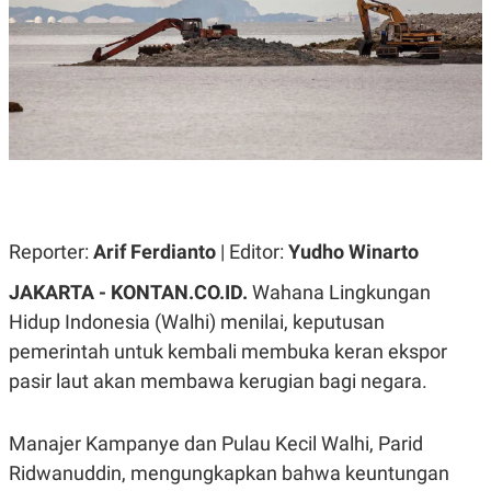
A
A
S
L
I
K
I
E
N
U
D
A
U
N
S
G
T
A
R
N
I
P
I
E
N
Reporter:
Arif Ferdianto
| Editor:
Yudho Winarto
L
T
U
E
JAKARTA - KONTAN.CO.ID.
Wahana Lingkungan
A
R
N
N
Hidup Indonesia (Walhi) menilai, keputusan
G
A
pemerintah untuk kembali membuka keran ekspor
U
S
S
I
pasir laut akan membawa kerugian bagi negara.
A
O
H
N
A
A
L
Manajer Kampanye dan Pulau Kecil Walhi, Parid
P
R
Ridwanuddin, mengungkapkan bahwa keuntungan
E
E