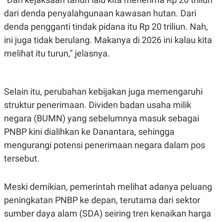
S
A
A
G
dari denda penyalahgunaan kawasan hutan. Dari
T
E
denda pengganti tindak pidana itu Rp 20 triliun. Nah,
D
S
A
ini juga tidak berulang. Makanya di 2026 ini kalau kita
T
A
melihat itu turun," jelasnya.
K
L
O
I
N
P
T
S
Selain itu, perubahan kebijakan juga memengaruhi
A
U
N
S
struktur penerimaan. Dividen badan usaha milik
T
negara (BUMN) yang sebelumnya masuk sebagai
V
PNBP kini dialihkan ke Danantara, sehingga
mengurangi potensi penerimaan negara dalam pos
JARINGAN
tersebut.
K
P
O
R
N
E
Meski demikian, pemerintah melihat adanya peluang
T
S
peningkatan PNBP ke depan, terutama dari sektor
A
S
N
R
sumber daya alam (SDA) seiring tren kenaikan harga
A
E