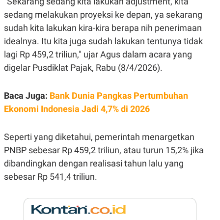
"Sekarang sedang kita lakukan adjustment, kita
E
R
sedang melakukan proyeksi ke depan, ya sekarang
F
B
sudah kita lakukan kira-kira berapa nih penerimaan
O
U
K
S
idealnya. Itu kita juga sudah lakukan tentunya tidak
U
I
lagi Rp 459,2 triliun," ujar Agus dalam acara yang
S
N
E
digelar Pusdiklat Pajak, Rabu (8/4/2026).
S
S
I
N
Baca Juga:
Bank Dunia Pangkas Pertumbuhan
S
Ekonomi Indonesia Jadi 4,7% di 2026
I
G
H
T
Seperti yang diketahui, pemerintah menargetkan
S
B
PNBP sebesar Rp 459,2 triliun, atau turun 15,2% jika
T
E
O
L
dibandingkan dengan realisasi tahun lalu yang
C
A
sebesar Rp 541,4 triliun.
K
N
S
J
E
A
T
O
U
N
P