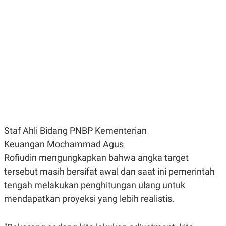
E
E
H
S
A
T
T
Y
A
L
N
E
E
A
N
N
G
A
L
L
I
I
S
S
H
I
S
E
K
Staf Ahli Bidang PNBP Kementerian
X
O
E
L
Keuangan Mochammad Agus
C
O
U
M
Rofiudin mengungkapkan bahwa angka target
T
tersebut masih bersifat awal dan saat ini pemerintah
I
V
tengah melakukan penghitungan ulang untuk
E
C
mendapatkan proyeksi yang lebih realistis.
O
R
N