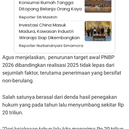
A
I
Konsumsi Rumah Tangga
S
V
Ditopang Belanja Orang Kaya
K
E
E
Reporter Siti Masitoh
M
Investasi China Masuk
E
N
Madura, Kawasan Industri
T
Wiraraja Siap Dikembangkan
E
R
Reporter Nurtiandriyani Simamora
I
A
Agus menjelaskan, penurunan target awal PNBP
N
2026 dibandingkan realisasi 2025 tidak lepas dari
L
E
sejumlah faktor, terutama penerimaan yang bersifat
S
T
non-berulang.
A
R
I
Salah satunya berasal dari denda hasil penegakan
hukum yang pada tahun lalu menyumbang sekitar Rp
KANAL
20 triliun.
P
I
U
M
"Dari kejaksaan tahun lalu kita menerima Rp 20 triliun