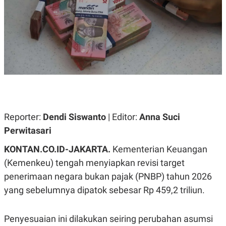
A
A
S
L
I
K
I
E
N
U
D
A
U
N
S
G
T
A
R
N
I
P
I
E
N
Reporter:
Dendi Siswanto
| Editor:
Anna Suci
L
T
Perwitasari
U
E
A
R
N
N
KONTAN.CO.ID-JAKARTA.
Kementerian Keuangan
G
A
(Kemenkeu) tengah menyiapkan revisi target
U
S
S
I
penerimaan negara bukan pajak (PNBP) tahun 2026
A
O
H
N
yang sebelumnya dipatok sebesar Rp 459,2 triliun.
A
A
L
P
R
Penyesuaian ini dilakukan seiring perubahan asumsi
E
E