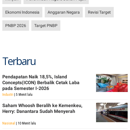
R
T
I
S
Ekonomi Indonesia
Anggaran Negara
Revisi Target
I
N
PNBP 2026
Target PNBP
G
K
G
M
E
D
Terbaru
I
A
.
I
D
Pendapatan Naik 18,5%, Island
Concepts(ICON) Berbalik Cetak Laba
pada Semester I-2026
Industri
| 5 Menit lalu
SITEMAP
PROFILE
TERM
OF
Saham Whoosh Beralih ke Kemenkeu,
USE
Herry: Danantara Sudah Menyerah
PEDOMAN
PEMBERITAAN
SIBER
Nasional
| 10 Menit lalu
PRIVACY