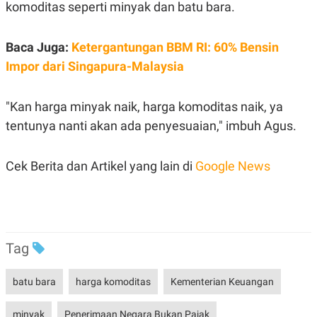
C
L
komoditas seperti minyak dan batu bara.
A
E
D
A
E
S
Baca Juga:
Ketergantungan BBM RI: 60% Bensin
M
E
Y
.
Impor dari Singapura-Malaysia
I
D
L
K
"Kan harga minyak naik, harga komoditas naik, ya
A
I
N
N
tentunya nanti akan ada penyesuaian," imbuh Agus.
G
E
G
R
A
J
Cek Berita dan Artikel yang lain di
Google News
N
A
A
E
N
M
C
I
E
T
T
E
A
N
Tag
K
E
A
P
D
batu bara
harga komoditas
Kementerian Keuangan
A
V
P
E
E
R
minyak
Penerimaan Negara Bukan Pajak