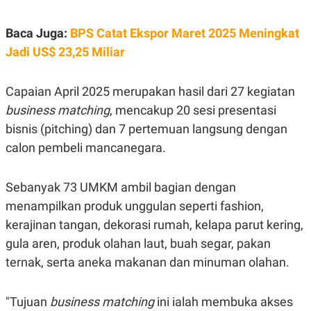
S
A
A
G
T
E
Baca Juga:
BPS Catat Ekspor Maret 2025 Meningkat
D
S
A
Jadi US$ 23,25 Miliar
T
A
K
L
Capaian April 2025 merupakan hasil dari 27 kegiatan
O
I
business matching
, mencakup 20 sesi presentasi
N
P
T
S
bisnis (pitching) dan 7 pertemuan langsung dengan
A
U
N
S
calon pembeli mancanegara.
T
V
Sebanyak 73 UMKM ambil bagian dengan
JARINGAN
menampilkan produk unggulan seperti fashion,
kerajinan tangan, dekorasi rumah, kelapa parut kering,
K
P
gula aren, produk olahan laut, buah segar, pakan
O
R
N
E
ternak, serta aneka makanan dan minuman olahan.
T
S
A
S
N
R
"Tujuan
business matching
ini ialah membuka akses
A
E