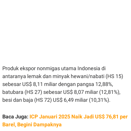
E
E
H
S
A
T
T
Y
A
L
N
E
E
A
N
N
G
A
L
L
I
I
S
S
H
I
S
Produk ekspor nonmigas utama Indonesia di
E
K
antaranya lemak dan minyak hewani/nabati (HS 15)
X
O
E
L
sebesar US$ 8,11 miliar dengan pangsa 12,88%,
C
O
U
M
batubara (HS 27) sebesar US$ 8,07 miliar (12,81%),
T
besi dan baja (HS 72) US$ 6,49 miliar (10,31%).
I
V
E
C
Baca Juga:
ICP Januari 2025 Naik Jadi US$ 76,81 per
O
R
Barel, Begini Dampaknya
N