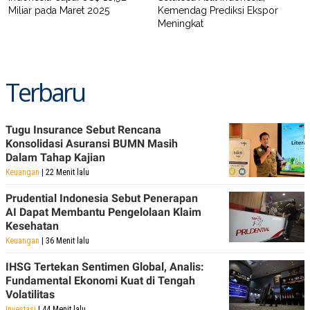
POLICY
Miliar pada Maret 2025
Kemendag Prediksi Ekspor
Meningkat
Terbaru
Tugu Insurance Sebut Rencana
Konsolidasi Asuransi BUMN Masih
Dalam Tahap Kajian
Keuangan
| 22 Menit lalu
Prudential Indonesia Sebut Penerapan
AI Dapat Membantu Pengelolaan Klaim
Kesehatan
Keuangan
| 36 Menit lalu
IHSG Tertekan Sentimen Global, Analis:
Fundamental Ekonomi Kuat di Tengah
Volatilitas
Investasi
| 44 Menit lalu