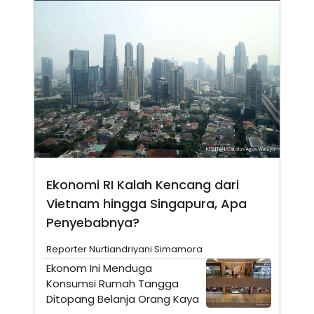
N
S
E
E
W
R
S
E
S
M
E
O
T
N
U
I
P
A
A
K
D
I
V
L
A
S
K
Ekonomi RI Kalah Kencang dari
O
R
Vietnam hingga Singapura, Apa
P
Penyebabnya?
O
R
A
Reporter Nurtiandriyani Simamora
S
Ekonom Ini Menduga
I
Konsumsi Rumah Tangga
K
N
I
A
Ditopang Belanja Orang Kaya
L
T