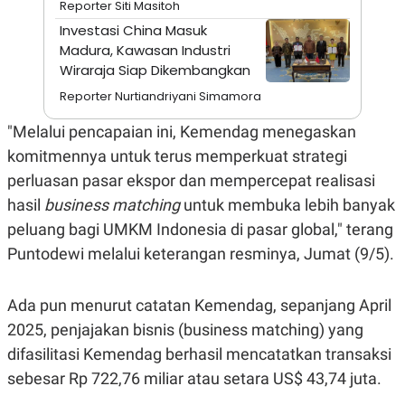
Reporter Siti Masitoh
A
I
S
V
Investasi China Masuk
K
E
Madura, Kawasan Industri
E
M
Wiraraja Siap Dikembangkan
E
N
Reporter Nurtiandriyani Simamora
T
E
"Melalui pencapaian ini, Kemendag menegaskan
R
I
komitmennya untuk terus memperkuat strategi
A
perluasan pasar ekspor dan mempercepat realisasi
N
L
hasil
business matching
untuk membuka lebih banyak
E
peluang bagi UMKM Indonesia di pasar global," terang
S
T
Puntodewi melalui keterangan resminya, Jumat (9/5).
A
R
I
Ada pun menurut catatan Kemendag, sepanjang April
2025, penjajakan bisnis (business matching) yang
KANAL
difasilitasi Kemendag berhasil mencatatkan transaksi
sebesar Rp 722,76 miliar atau setara US$ 43,74 juta.
P
I
U
M