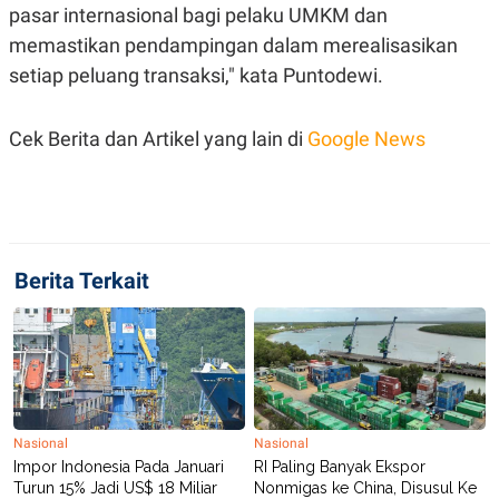
C
L
pasar internasional bagi pelaku UMKM dan
A
E
D
A
memastikan pendampingan dalam merealisasikan
E
S
setiap peluang transaksi," kata Puntodewi.
M
E
Y
.
I
D
Cek Berita dan Artikel yang lain di
Google News
L
K
A
I
N
N
G
E
G
R
A
J
N
A
Berita Terkait
A
E
N
M
C
I
E
T
T
E
A
N
K
E
A
P
D
Nasional
Nasional
A
V
Impor Indonesia Pada Januari
RI Paling Banyak Ekspor
P
E
Turun 15% Jadi US$ 18 Miliar
Nonmigas ke China, Disusul Ke
E
R