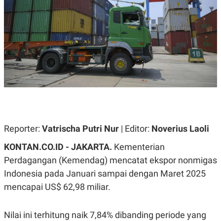
A
A
S
L
I
K
I
E
N
U
D
A
U
N
S
G
T
A
R
N
I
P
I
E
N
L
T
Reporter:
Vatrischa Putri Nur
| Editor:
Noverius Laoli
U
E
A
R
N
N
KONTAN.CO.ID - JAKARTA.
Kementerian
G
A
Perdagangan (Kemendag) mencatat ekspor nonmigas
U
S
S
I
Indonesia pada Januari sampai dengan Maret 2025
A
O
H
N
mencapai US$ 62,98 miliar.
A
A
L
P
R
Nilai ini terhitung naik 7,84% dibanding periode yang
E
E