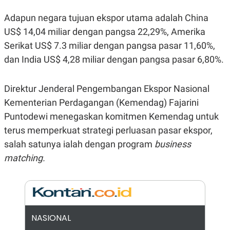
E
R
Adapun negara tujuan ekspor utama adalah China
F
B
US$ 14,04 miliar dengan pangsa 22,29%, Amerika
O
U
K
S
Serikat US$ 7.3 miliar dengan pangsa pasar 11,60%,
U
I
S
N
dan India US$ 4,28 miliar dengan pangsa pasar 6,80%.
E
S
S
Direktur Jenderal Pengembangan Ekspor Nasional
I
N
Kementerian Perdagangan (Kemendag) Fajarini
S
I
Puntodewi menegaskan komitmen Kemendag untuk
G
terus memperkuat strategi perluasan pasar ekspor,
H
T
salah satunya ialah dengan program
business
S
B
matching.
T
E
O
L
C
A
K
N
S
J
E
A
T
O
NASIONAL
U
N
P