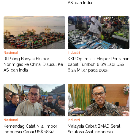
R
T
AS, dan India
I
S
I
N
G
K
G
M
E
D
Nasional
Industri
I
RI Paling Banyak Ekspor
KKP Optimistis Ekspor Perikanan
A
Nonmigas ke China, Disusul Ke
dapat Tumbuh 6,6% Jadi US$
.
AS, dan India
6,25 Miliar pada 2025
I
D
SITEMAP
PROFILE
TERM
OF
USE
PEDOMAN
PEMBERITAAN
Nasional
Industri
SIBER
Kemendag Catat Nilai Impor
Malaysia Cabut BMAD Serat
Indonesia Capai US$ 18,92
Selulosa Asal Indonesia,
PRIVACY