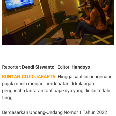
A
A
S
L
I
K
I
E
N
U
D
A
U
N
S
G
T
A
R
N
I
P
I
E
N
L
T
Reporter:
Dendi Siswanto
| Editor:
Handoyo
U
E
A
R
N
N
KONTAN.CO.ID-JAKARTA
.
Hingga saat ini pengenaan
G
A
pajak masih menjadi perdebatan di kalangan
U
S
S
I
pengusaha lantaran tarif pajaknya yang dinilai terlalu
A
O
H
N
tinggi.
A
A
L
P
R
Berdasarkan Undang-Undang Nomor 1 Tahun 2022
E
E