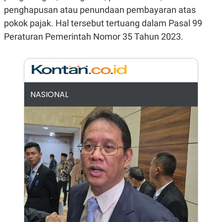
penghapusan atau penundaan pembayaran atas
N
S
E
E
pokok pajak. Hal tersebut tertuang dalam Pasal 99
W
R
S
E
Peraturan Pemerintah Nomor 35 Tahun 2023.
S
M
E
O
T
N
U
I
P
A
A
K
NASIONAL
D
I
V
L
A
S
K
O
R
P
O
R
A
S
I
K
N
I
A
L
T