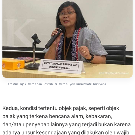
C
L
A
E
D
A
E
S
M
E
Y
.
I
D
L
K
A
I
N
N
G
E
G
R
A
J
N
A
A
E
N
M
Direktur Pajak Daerah dan Restribusi Daerah, Lydia Kurniawati Christyana.
C
I
E
T
T
E
A
N
K
Kedua, kondisi tertentu objek pajak, seperti objek
E
A
pajak yang terkena bencana alam, kebakaran,
P
D
A
V
dan/atau penyebab lainnya yang terjadi bukan karena
P
E
adanya unsur kesengajaan yang dilakukan oleh wajib
E
R