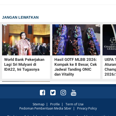
JANGAN LEWATKAN
World Bank Pekerjakan
Hasil GOTF MLBB 2026:
UEFA 
Lagi Sri Mulyani di
Kompak ke 8 Besar, Cek
Aturan
IDA22, Ini Tugasnya
Jadwal Tanding ONIC
Champ
dan Vitality
2026/2
Sitemap
|
Profile
|
Term of Use
Pedoman Pemberitaan Media Siber
|
Privacy Policy