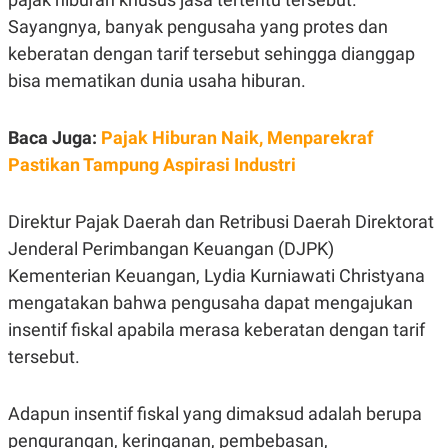
E
R
Sayangnya, banyak pengusaha yang protes dan
F
B
keberatan dengan tarif tersebut sehingga dianggap
O
U
K
S
bisa mematikan dunia usaha hiburan.
U
I
S
N
E
Baca Juga:
Pajak Hiburan Naik, Menparekraf
S
S
Pastikan Tampung Aspirasi Industri
I
N
S
Direktur Pajak Daerah dan Retribusi Daerah Direktorat
I
G
Jenderal Perimbangan Keuangan (DJPK)
H
T
Kementerian Keuangan, Lydia Kurniawati Christyana
S
B
mengatakan bahwa pengusaha dapat mengajukan
T
E
insentif fiskal apabila merasa keberatan dengan tarif
O
L
C
A
tersebut.
K
N
S
J
E
A
T
O
Adapun insentif fiskal yang dimaksud adalah berupa
U
N
pengurangan, keringanan, pembebasan,
P