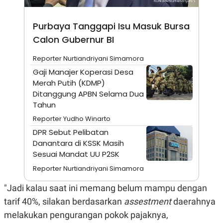
A
I
S
V
K
E
Purbaya Tanggapi Isu Masuk Bursa
E
M
Calon Gubernur BI
E
N
Reporter Nurtiandriyani Simamora
T
E
Gaji Manajer Koperasi Desa
R
Merah Putih (KDMP)
I
A
Ditanggung APBN Selama Dua
N
Tahun
L
Reporter Yudho Winarto
E
S
DPR Sebut Pelibatan
T
Danantara di KSSK Masih
A
R
Sesuai Mandat UU P2SK
I
Reporter Nurtiandriyani Simamora
KANAL
"Jadi kalau saat ini memang belum mampu dengan
tarif 40%, silakan berdasarkan
assestment
daerahnya
P
I
melakukan pengurangan pokok pajaknya,
U
M