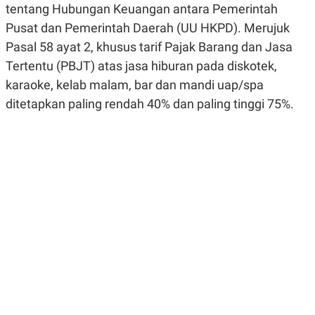
tentang Hubungan Keuangan antara Pemerintah
R
G
S
I
Pusat dan Pemerintah Daerah (UU HKPD). Merujuk
O
O
N
N
Pasal 58 ayat 2, khusus tarif Pajak Barang dan Jasa
A
A
Tertentu (PBJT) atas jasa hiburan pada diskotek,
L
L
F
karaoke, kelab malam, bar dan mandi uap/spa
I
N
ditetapkan paling rendah 40% dan paling tinggi 75%.
A
N
C
E
Y
C
A
A
N
R
G
I
T
T
E
A
R
H
.
U
.
.
K
L
E
I
S
F