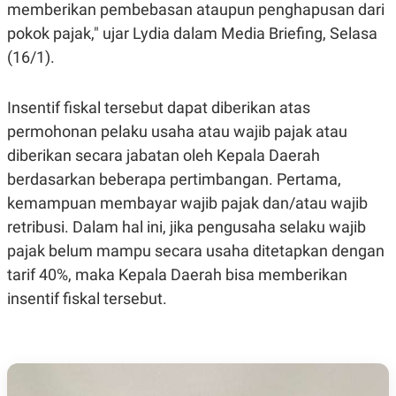
S
A
memberikan pembebasan ataupun penghapusan dari
A
G
pokok pajak," ujar Lydia dalam Media Briefing, Selasa
T
E
D
S
(16/1).
A
T
A
Insentif fiskal tersebut dapat diberikan atas
K
L
O
I
permohonan pelaku usaha atau wajib pajak atau
N
P
diberikan secara jabatan oleh Kepala Daerah
T
S
A
U
berdasarkan beberapa pertimbangan. Pertama,
N
S
T
kemampuan membayar wajib pajak dan/atau wajib
V
retribusi. Dalam hal ini, jika pengusaha selaku wajib
pajak belum mampu secara usaha ditetapkan dengan
JARINGAN
tarif 40%, maka Kepala Daerah bisa memberikan
insentif fiskal tersebut.
K
P
O
R
N
E
T
S
A
S
N
R
A
E