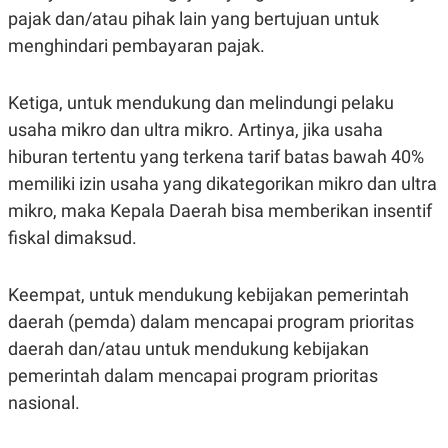
R
T
pajak dan/atau pihak lain yang bertujuan untuk
I
S
menghindari pembayaran pajak.
I
N
G
Ketiga, untuk mendukung dan melindungi pelaku
K
usaha mikro dan ultra mikro. Artinya, jika usaha
G
M
hiburan tertentu yang terkena tarif batas bawah 40%
E
D
memiliki izin usaha yang dikategorikan mikro dan ultra
I
mikro, maka Kepala Daerah bisa memberikan insentif
A
.
fiskal dimaksud.
I
D
Keempat, untuk mendukung kebijakan pemerintah
daerah (pemda) dalam mencapai program prioritas
SITEMAP
PROFILE
TERM
daerah dan/atau untuk mendukung kebijakan
OF
USE
pemerintah dalam mencapai program prioritas
PEDOMAN
nasional.
PEMBERITAAN
SIBER
PRIVACY