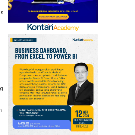
as
ng
n