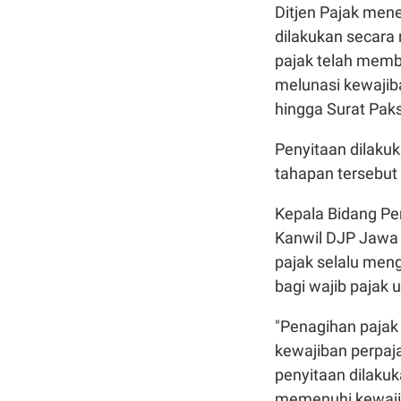
Ditjen Pajak men
dilakukan secara
pajak telah memb
melunasi kewajib
hingga Surat Pak
Penyitaan dilakuk
tahapan tersebut
Kepala Bidang Pem
Kanwil DJP Jawa 
pajak selalu men
bagi wajib pajak
"Penagihan pajak
kewajiban perpaj
penyitaan dilakuk
memenuhi kewajib