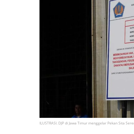
ILUSTRASI. DJP di Jawa Timur menggelar Pekan Sita Sere