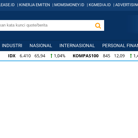
EASE.ID
|
KINERJA EMITEN
|
MOMSMONEY.ID
|
KGMEDIA.ID
|
ADVERTISIN
INDUSTRI
NASIONAL
INTERNASIONAL
PERSONAL FINA
IDX
6.410 65,94
KOMPAS100
845 12,09
1,04%
1,
KOMPAS100
845 12,09
LQ45
640 9,44
1,45%
1,5
LQ45
640 9,44
ISSI
222 2,82
IDX3
1,50%
1,29%