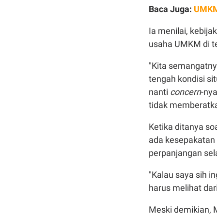
Baca Juga:
UMKM 
Ia menilai, kebij
usaha UMKM di te
"Kita semangatn
tengah kondisi s
nanti
concern
-nya
tidak memberatk
Ketika ditanya so
ada kesepakatan
perpanjangan sel
"Kalau saya sih i
harus melihat da
Meski demikian,