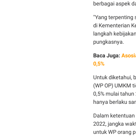
berbagai aspek d
"Yang terpenting
di Kementerian K
langkah kebijaka
pungkasnya.
Baca Juga:
Asosi
0,5%
Untuk diketahui, 
(WP OP) UMKM tid
0,5% mulai tahun 
hanya berlaku sa
Dalam ketentuan 
2022, jangka wakt
untuk WP orang pr