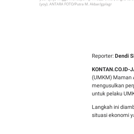
(yoy). ANTARA FOTO/Putra M. Akbar/gp/agr
Reporter:
Dendi S
KONTAN.CO.ID-
(UMKM) Maman A
mengusulkan perpa
untuk pelaku UM
Langkah ini diam
situasi ekonomi y