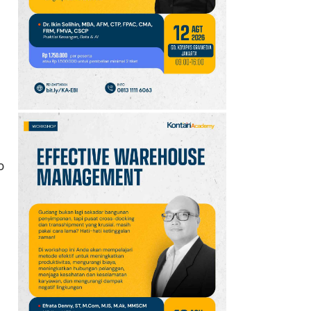
10
Promo JSM Alfamart 7–
9 Agustus 2026, Minyak
Goreng 2 Liter Mulai
Rp41.500
o