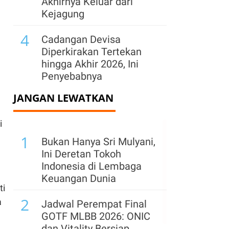
Akhirnya Keluar dari
Kejagung
4
Cadangan Devisa
Diperkirakan Tertekan
hingga Akhir 2026, Ini
Penyebabnya
JANGAN LEWATKAN
5
BGN Pecat 66 Kepala
Dapur MBG Secara Tak
i
Hormat, Siapkan SOP
1
Baru & Buka Kanal Aduan
Bukan Hanya Sri Mulyani,
n
Ini Deretan Tokoh
6
Prabowo Sebut Harga
Indonesia di Lembaga
BBM Subsidi Masih
Keuangan Dunia
Terjaga di Tengah
ti
2
Tekanan Energi Global
a
Jadwal Perempat Final
GOTF MLBB 2026: ONIC
7
Bank Dunia Tunjuk Sri
dan Vitality Bersiap