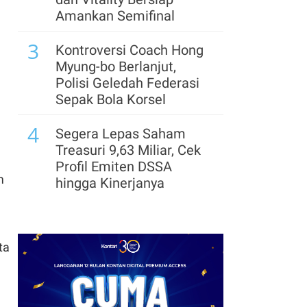
Mulyani Pimpin
Amankan Semifinal
Penggalangan Dana
3
IDA22 Global
Kontroversi Coach Hong
Myung-bo Berlanjut,
8
Kejagung Cecar Eks
Polisi Geledah Federasi
Jampidsus Febrie Lebih
Sepak Bola Korsel
dari 20 Pertanyaan
4
Terkait Kasus TPPU
Segera Lepas Saham
Treasuri 9,63 Miliar, Cek
9
Peran Febrie Adriansyah
Profil Emiten DSSA
di Kasus TPPU Belum
m
hingga Kinerjanya
Dibuka, Ini Kata
5
Kejagung
Arsenal Perpanjang
Kerja Sama dengan
ta
Emirates hingga 2033, Ini
Detail Kemitraannya
6
Klasemen Grup A Piala