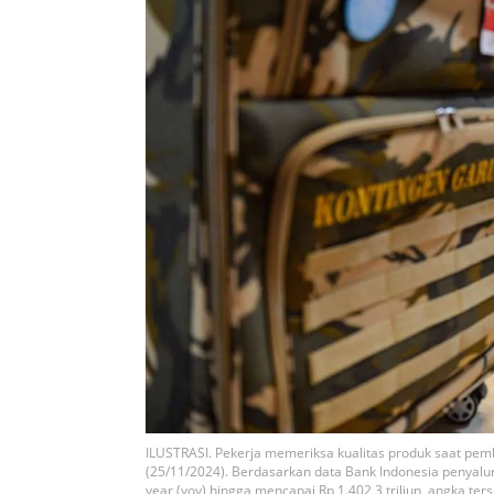
ILUSTRASI. Pekerja memeriksa kualitas produk saat pem
(25/11/2024). Berdasarkan data Bank Indonesia penyalu
year (yoy) hingga mencapai Rp 1.402,3 triliun, angka 