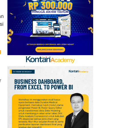
AFF 2026: Ini Skenario
Indonesia Lolos ke
an
Semifinal
si
7
FIFA Akhirnya Cairkan
Hadiah Timnas Yordania
yang Tertunda 8 Bulan
l
8
Promo Alfamart Murah
Banget 7–13 Agustus
2026, Sunlight hingga
Bebelac Diskon
r
9
Promo JSM Superindo
7–9 Agustus 2026,
Minyak Goreng Rp37.900
hingga Buah Diskon 50%