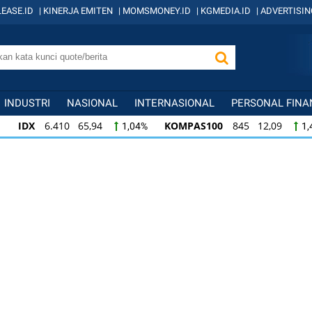
EASE.ID
|
KINERJA EMITEN
|
MOMSMONEY.ID
|
KGMEDIA.ID
|
ADVERTISIN
INDUSTRI
NASIONAL
INTERNASIONAL
PERSONAL FINA
IDX
6.410 65,94
KOMPAS100
845 12,09
1,04%
1,
KOMPAS100
845 12,09
LQ45
640 9,44
1,45%
1,5
LQ45
640 9,44
ISSI
222 2,82
IDX3
1,50%
1,29%