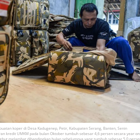
buatan koper di Desa Kadugenep, Petir, Kabupaten Serang, Banten, Senin
ran kredit UMKM pada bulan Oktober tumbuh sebesar 4,6 persen secara year on
tersebut melambat dibandingkan bulan sebelumnya yang tumbuh sebesar 5,0 perse