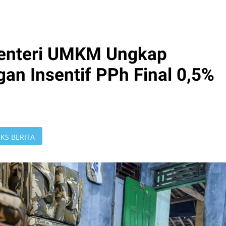
Menteri UMKM Ungkap
an Insentif PPh Final 0,5%
KS BERITA