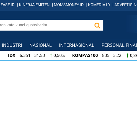
EASE.ID
|
KINERJA EMITEN
|
MOMSMONEY.ID
|
KGMEDIA.ID
|
ADVERTISIN
INDUSTRI
NASIONAL
INTERNASIONAL
PERSONAL FINA
IDX
6.351 31,53
KOMPAS100
835 3,22
0,50%
0,3
IDX
6.351 31,53
KOMPAS100
835 3,22
0,50%
0,3
KOMPAS100
835 3,22
LQ45
634 -1,22
0,39%
-0,1