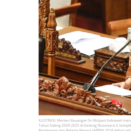
ILUSTRASI. Menteri Keuangan Sri Mulyani Indrawati men
Tahun Sidang 2024-2025 di Gedung Nusantara II, komple
Pendapatan dan Belanja Negara (APBN) 2024 defisit sebe