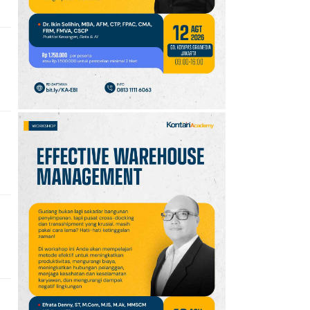
Ikut Upacara HUT Ke-81
RI
10
Sejarah Hari
Keantariksaan Nasional
Setiap 6 Agustus dan
Cara Merayakannya