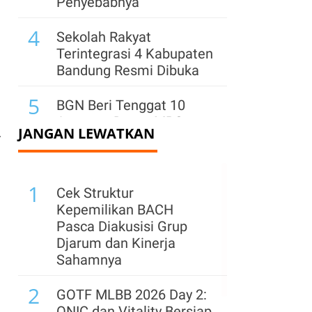
Penyebabnya
4
Sekolah Rakyat
Terintegrasi 4 Kabupaten
Bandung Resmi Dibuka
5
BGN Beri Tenggat 10
Agustus, Dapur MBG
JANGAN LEWATKAN
Tanpa Sertifikat Higiene
r
Ditutup Permanen
6
1
BGN: MBG Tak Ganggu
Cek Struktur
Jam Belajar, Guru Justru
Kepemilikan BACH
Ikut Edukasi Siswa
Pasca Diakusisi Grup
Djarum dan Kinerja
7
Lampung-1, Satelit AI
Sahamnya
Pertama Indonesia
2
Resmi Diluncurkan Dari
GOTF MLBB 2026 Day 2:
China, Apa Manfaatnya?
ONIC dan Vitality Bersiap