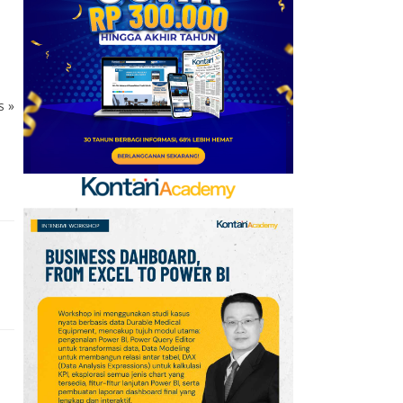
6
Daftar Negara ASEAN
Berdasarkan Pendapatan
versi Bank Dunia, Posisi
Indonesia?
ks
»
7
Telegram Sempat Hilang
dari App Store, Ini
Penjelasan Apple dan
Durov
8
Kabar Transfer Man
United: 6 Pemain
Berpeluang Hengkang
Sebelum Deadline
9
Link dan Syarat
Dokumen Pendaftaran
Pandang Istana untuk