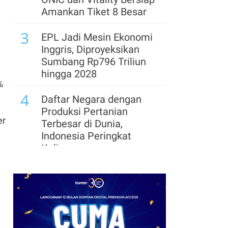
Amankan Tiket 8 Besar
8
Pemerintah Percepat
3
Pembangunan Papua,
EPL Jadi Mesin Ekonomi
Fokus pada Ekonomi
Inggris, Diproyeksikan
Kerakyatan dan Wilayah
Sumbang Rp796 Triliun
Adat
hingga 2028
%
4
Daftar Negara dengan
Produksi Pertanian
er
Terbesar di Dunia,
Indonesia Peringkat
Kelima
5
Kabar Baru Transfer Yan
Diomande ke Real
Madrid: RB Leipzig Minta
Rp 2,7 Triliun