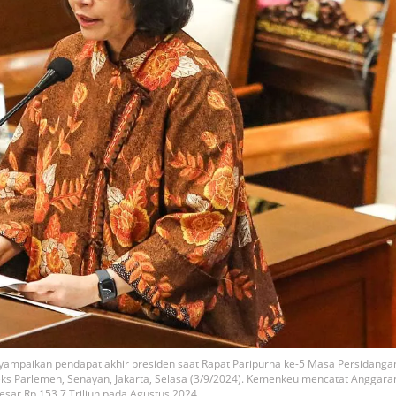
yampaikan pendapat akhir presiden saat Rapat Paripurna ke-5 Masa Persidangan
ks Parlemen, Senayan, Jakarta, Selasa (3/9/2024). Kemenkeu mencatat Anggara
sar Rp 153,7 Triliun pada Agustus 2024.