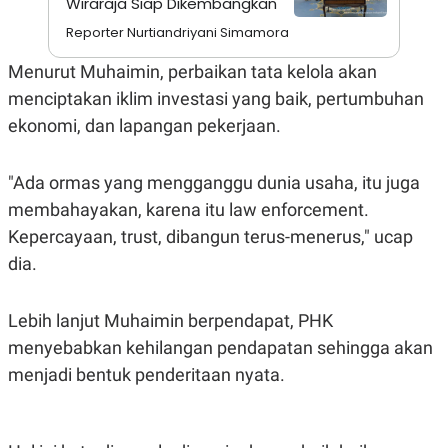
Wiraraja Siap Dikembangkan
A
I
S
V
Reporter Nurtiandriyani Simamora
K
E
E
Menurut Muhaimin, perbaikan tata kelola akan
M
E
menciptakan iklim investasi yang baik, pertumbuhan
N
T
ekonomi, dan lapangan pekerjaan.
E
R
I
"Ada ormas yang mengganggu dunia usaha, itu juga
A
N
membahayakan, karena itu law enforcement.
L
Kepercayaan, trust, dibangun terus-menerus," ucap
E
S
dia.
T
A
R
Lebih lanjut Muhaimin berpendapat, PHK
I
menyebabkan kehilangan pendapatan sehingga akan
menjadi bentuk penderitaan nyata.
KANAL
P
I
U
M