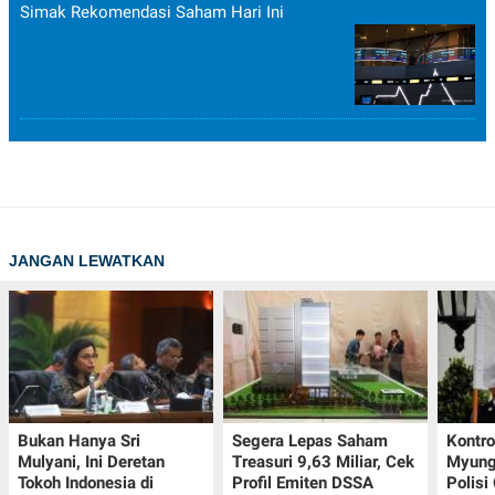
Simak Rekomendasi Saham Hari Ini
JANGAN LEWATKAN
Bukan Hanya Sri
Segera Lepas Saham
Kontr
Mulyani, Ini Deretan
Treasuri 9,63 Miliar, Cek
Myung-
Tokoh Indonesia di
Profil Emiten DSSA
Polisi