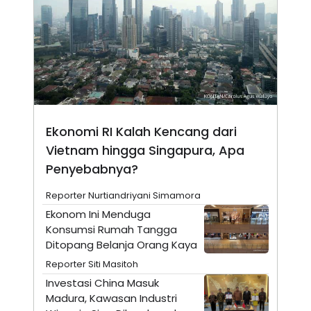
N
S
E
E
W
R
S
E
S
M
E
O
T
N
U
I
P
A
A
K
Ekonomi RI Kalah Kencang dari
D
I
V
L
Vietnam hingga Singapura, Apa
A
S
Penyebabnya?
K
O
Reporter Nurtiandriyani Simamora
R
P
Ekonom Ini Menduga
O
Konsumsi Rumah Tangga
R
A
Ditopang Belanja Orang Kaya
S
Reporter Siti Masitoh
I
Investasi China Masuk
K
N
I
A
Madura, Kawasan Industri
L
T