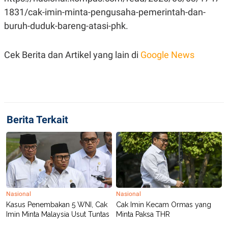
C
L
A
E
1831/cak-imin-minta-pengusaha-pemerintah-dan-
D
A
buruh-duduk-bareng-atasi-phk.
E
S
M
E
Y
.
I
Cek Berita dan Artikel yang lain di
Google News
D
L
K
A
I
N
N
G
E
G
R
A
J
Berita Terkait
N
A
A
E
N
M
C
I
E
T
T
E
A
N
K
E
A
Nasional
Nasional
P
D
Kasus Penembakan 5 WNI, Cak
Cak Imin Kecam Ormas yang
A
V
Imin Minta Malaysia Usut Tuntas
Minta Paksa THR
P
E
E
R