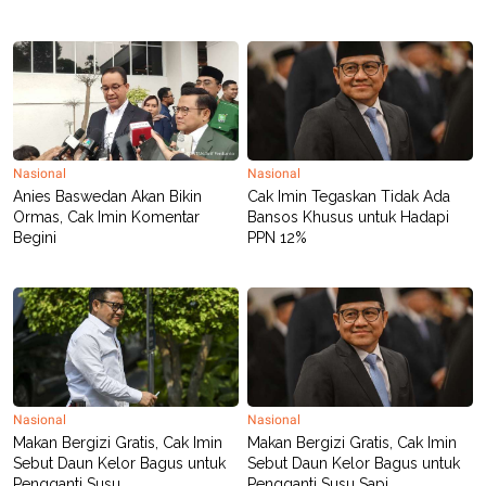
R
T
I
S
I
N
G
K
G
M
Nasional
Nasional
E
D
Anies Baswedan Akan Bikin
Cak Imin Tegaskan Tidak Ada
I
Ormas, Cak Imin Komentar
Bansos Khusus untuk Hadapi
A
Begini
PPN 12%
.
I
D
SITEMAP
PROFILE
TERM
OF
USE
Nasional
Nasional
PEDOMAN
PEMBERITAAN
Makan Bergizi Gratis, Cak Imin
Makan Bergizi Gratis, Cak Imin
SIBER
Sebut Daun Kelor Bagus untuk
Sebut Daun Kelor Bagus untuk
PRIVACY
Pengganti Susu
Pengganti Susu Sapi