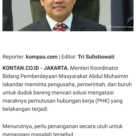
A
A
S
L
I
K
I
E
N
U
D
A
U
N
S
G
T
A
R
Reporter:
kompas.com
| Editor:
Tri Sulistiowati
N
I
P
I
KONTAN.CO.ID - JAKARTA.
Menteri Koordinator
E
N
L
T
Bidang Pemberdayaan Masyarakat Abdul Muhaimin
U
E
A
R
Iskandar meminta pengusaha, pemerintah, dan buruh
N
N
untuk duduk bareng mencari solusi mengatasi
G
A
U
S
maraknya pemutusan hubungan kerja (PHK) yang
S
I
A
O
belakangan terjadi.
H
N
A
A
L
Menurutnya, perlu penanganan secara utuh untuk
P
R
menangani masalah tersebut.
E
E