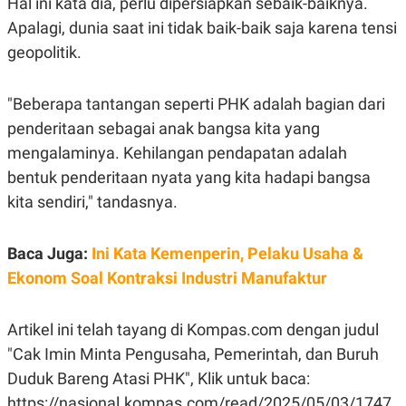
Hal ini kata dia, perlu dipersiapkan sebaik-baiknya.
S
A
A
G
Apalagi, dunia saat ini tidak baik-baik saja karena tensi
T
E
D
S
geopolitik.
A
T
A
"Beberapa tantangan seperti PHK adalah bagian dari
K
L
penderitaan sebagai anak bangsa kita yang
O
I
N
P
mengalaminya. Kehilangan pendapatan adalah
T
S
A
U
bentuk penderitaan nyata yang kita hadapi bangsa
N
S
kita sendiri," tandasnya.
T
V
Baca Juga:
Ini Kata Kemenperin, Pelaku Usaha &
JARINGAN
Ekonom Soal Kontraksi Industri Manufaktur
K
P
O
R
Artikel ini telah tayang di Kompas.com dengan judul
N
E
T
S
"Cak Imin Minta Pengusaha, Pemerintah, dan Buruh
A
S
Duduk Bareng Atasi PHK", Klik untuk baca:
N
R
A
E
https://nasional.kompas.com/read/2025/05/03/1747