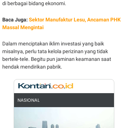
E
di berbagai bidang ekonomi.
R
F
B
O
U
Baca Juga:
Sektor Manufaktur Lesu, Ancaman PHK
K
S
Massal Mengintai
U
I
S
N
E
S
Dalam menciptakan iklim investasi yang baik
S
I
misalnya, perlu tata kelola perizinan yang tidak
N
bertele-tele. Begitu pun jaminan keamanan saat
S
I
hendak mendirikan pabrik.
G
H
T
S
B
T
E
O
L
C
A
NASIONAL
K
N
S
J
E
A
T
O
U
N
P