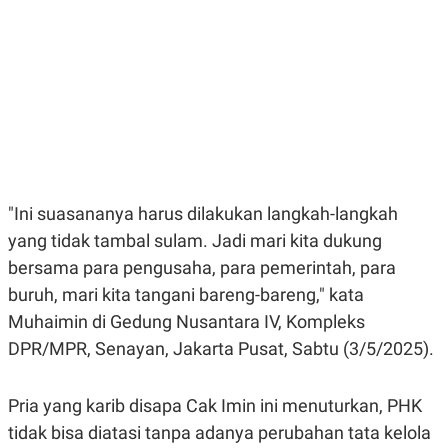
E
E
H
S
A
T
T
Y
A
L
N
E
E
A
N
N
G
A
L
L
I
I
S
S
H
I
"Ini suasananya harus dilakukan langkah-langkah
S
yang tidak tambal sulam. Jadi mari kita dukung
E
K
X
O
bersama para pengusaha, para pemerintah, para
E
L
buruh, mari kita tangani bareng-bareng," kata
C
O
U
M
Muhaimin di Gedung Nusantara IV, Kompleks
T
I
DPR/MPR, Senayan, Jakarta Pusat, Sabtu (3/5/2025).
V
E
C
Pria yang karib disapa Cak Imin ini menuturkan, PHK
O
R
tidak bisa diatasi tanpa adanya perubahan tata kelola
N