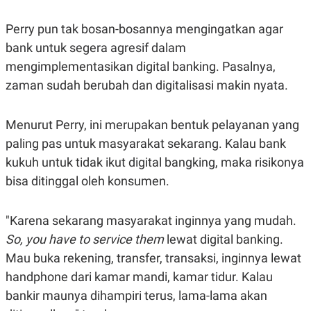
A
I
S
V
K
E
Perry pun tak bosan-bosannya mengingatkan agar
E
bank untuk segera agresif dalam
M
E
mengimplementasikan digital banking. Pasalnya,
N
T
zaman sudah berubah dan digitalisasi makin nyata.
E
R
I
Menurut Perry, ini merupakan bentuk pelayanan yang
A
N
paling pas untuk masyarakat sekarang. Kalau bank
L
kukuh untuk tidak ikut digital bangking, maka risikonya
E
S
bisa ditinggal oleh konsumen.
T
A
R
"Karena sekarang masyarakat inginnya yang mudah.
I
So, you have to service them
lewat digital banking.
Mau buka rekening, transfer, transaksi, inginnya lewat
KANAL
handphone dari kamar mandi, kamar tidur. Kalau
P
I
bankir maunya dihampiri terus, lama-lama akan
U
M