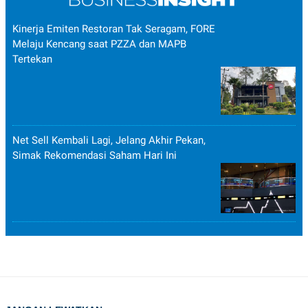
Kinerja Emiten Restoran Tak Seragam, FORE
Melaju Kencang saat PZZA dan MAPB
Tertekan
Net Sell Kembali Lagi, Jelang Akhir Pekan,
Simak Rekomendasi Saham Hari Ini