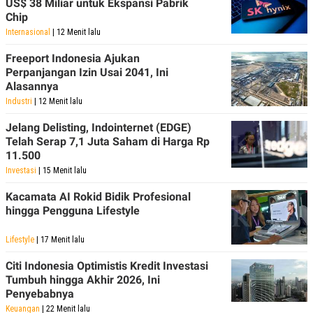
US$ 38 Miliar untuk Ekspansi Pabrik
R
T
Chip
I
S
Internasional
| 12 Menit lalu
I
N
Freeport Indonesia Ajukan
G
Perpanjangan Izin Usai 2041, Ini
K
Alasannya
G
Industri
| 12 Menit lalu
M
E
D
Jelang Delisting, Indointernet (EDGE)
I
Telah Serap 7,1 Juta Saham di Harga Rp
A
11.500
.
I
Investasi
| 15 Menit lalu
D
Kacamata AI Rokid Bidik Profesional
hingga Pengguna Lifestyle
SITEMAP
PROFILE
TERM
Lifestyle
| 17 Menit lalu
OF
USE
Citi Indonesia Optimistis Kredit Investasi
PEDOMAN
Tumbuh hingga Akhir 2026, Ini
PEMBERITAAN
Penyebabnya
SIBER
Keuangan
| 22 Menit lalu
PRIVACY