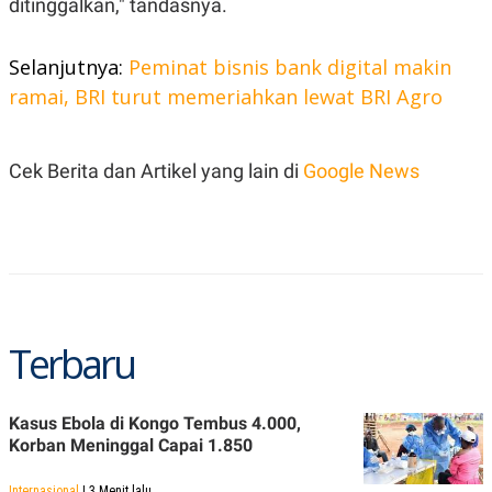
ditinggalkan," tandasnya.
S
A
A
G
T
E
D
S
Selanjutnya:
Peminat bisnis bank digital makin
A
ramai, BRI turut memeriahkan lewat BRI Agro
T
A
K
L
O
I
Cek Berita dan Artikel yang lain di
Google News
N
P
T
S
A
U
N
S
T
V
JARINGAN
Terbaru
K
P
O
R
N
E
Kasus Ebola di Kongo Tembus 4.000,
T
S
Korban Meninggal Capai 1.850
A
S
N
R
A
E
Internasional
| 3 Menit lalu