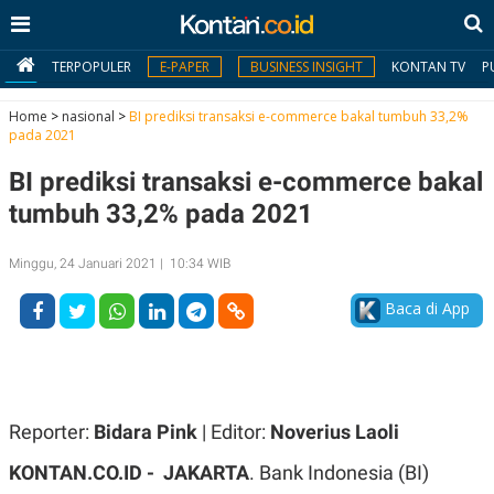
TERPOPULER
E-PAPER
BUSINESS INSIGHT
KONTAN TV
P
Home
>
nasional
>
BI prediksi transaksi e-commerce bakal tumbuh 33,2%
pada 2021
MY
BI prediksi transaksi e-commerce bakal
KONTAN
tumbuh 33,2% pada 2021
Daftar
Minggu, 24 Januari 2021 | 10:34 WIB
Masuk
Baca di App
BERITA
I
N
N
A
Reporter:
Bidara Pink
| Editor:
Noverius Laoli
V
S
E
I
KONTAN.CO.ID - JAKARTA
. Bank Indonesia (BI)
S
O
T
N