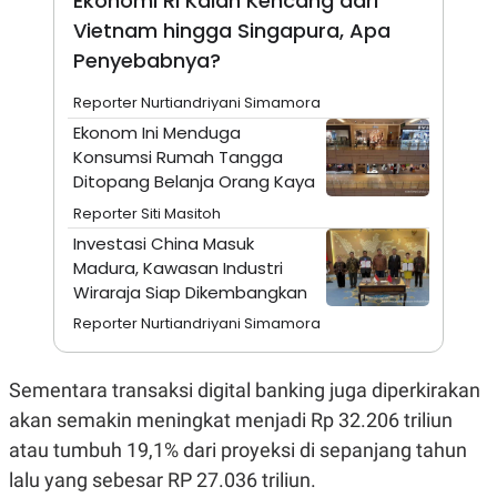
Ekonomi RI Kalah Kencang dari
N
S
Vietnam hingga Singapura, Apa
E
E
W
R
Penyebabnya?
S
E
S
M
Reporter Nurtiandriyani Simamora
E
O
T
N
Ekonom Ini Menduga
U
I
Konsumsi Rumah Tangga
P
A
Ditopang Belanja Orang Kaya
A
K
D
I
Reporter Siti Masitoh
V
L
Investasi China Masuk
A
S
Madura, Kawasan Industri
K
Wiraraja Siap Dikembangkan
O
R
Reporter Nurtiandriyani Simamora
P
O
R
A
Sementara transaksi digital banking juga diperkirakan
S
akan semakin meningkat menjadi Rp 32.206 triliun
I
atau tumbuh 19,1% dari proyeksi di sepanjang tahun
K
N
I
A
lalu yang sebesar RP 27.036 triliun.
L
T