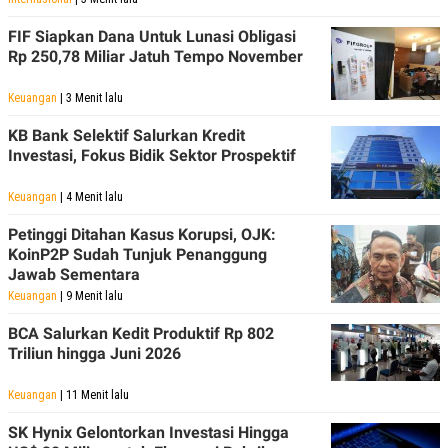
C
L
A
E
FIF Siapkan Dana Untuk Lunasi Obligasi
D
A
E
S
Rp 250,78 Miliar Jatuh Tempo November
M
E
Y
.
Keuangan
| 3 Menit lalu
I
D
KB Bank Selektif Salurkan Kredit
L
K
Investasi, Fokus Bidik Sektor Prospektif
A
I
N
N
G
E
Keuangan
| 4 Menit lalu
G
R
A
J
Petinggi Ditahan Kasus Korupsi, OJK:
N
A
KoinP2P Sudah Tunjuk Penanggung
A
E
N
M
Jawab Sementara
C
I
Keuangan
| 9 Menit lalu
E
T
T
E
BCA Salurkan Kedit Produktif Rp 802
A
N
K
Triliun hingga Juni 2026
E
A
P
D
Keuangan
| 11 Menit lalu
A
V
P
E
SK Hynix Gelontorkan Investasi Hingga
E
R