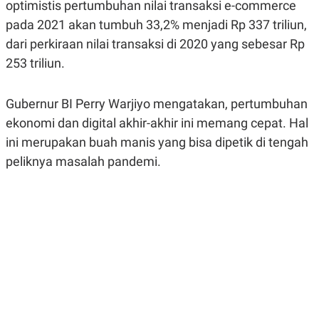
optimistis pertumbuhan nilai transaksi e-commerce
A
A
S
L
pada 2021 akan tumbuh 33,2% menjadi Rp 337 triliun,
I
dari perkiraan nilai transaksi di 2020 yang sebesar Rp
K
I
253 triliun.
E
N
U
D
A
U
N
S
Gubernur BI Perry Warjiyo mengatakan, pertumbuhan
G
T
A
R
ekonomi dan digital akhir-akhir ini memang cepat. Hal
N
I
ini merupakan buah manis yang bisa dipetik di tengah
P
I
peliknya masalah pandemi.
E
N
L
T
U
E
A
R
N
N
G
A
U
S
S
I
A
O
H
N
A
A
L
P
R
E
E