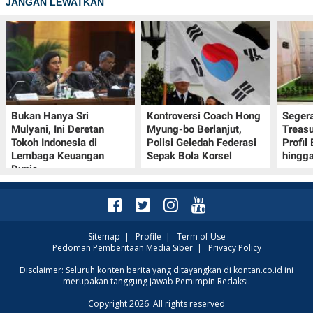
JANGAN LEWATKAN
Bukan Hanya Sri
Kontroversi Coach Hong
Seger
Mulyani, Ini Deretan
Myung-bo Berlanjut,
Treasu
Tokoh Indonesia di
Polisi Geledah Federasi
Profil
Lembaga Keuangan
Sepak Bola Korsel
hingga
Dunia
Sitemap
|
Profile
|
Term of Use
Pedoman Pemberitaan Media Siber
|
Privacy Policy
Promo JSM Alfamart 7–
Disclaimer: Seluruh konten berita yang ditayangkan di kontan.co.id ini
merupakan tanggung jawab Pemimpin Redaksi.
9 Agustus 2026, Minyak
Goreng 2 Liter Mulai
Copyright 2026. All rights reserved
Rp41.500