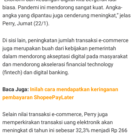
E
E
H
S
biasa. Pandemi ini mendorong sangat kuat. Angka-
A
T
T
Y
angka yang dipantau juga cenderung meningkat,” jelas
A
L
Perry, Jumat (22/1).
N
E
E
A
N
N
Di sisi lain, peningkatan jumlah transaksi e-commerce
G
A
L
L
juga merupakan buah dari kebijakan pemerintah
I
I
S
S
dalam mendorong akseptasi digital pada masyarakat
H
I
dan mendorong akselerasi financial technology
S
(fintech) dan digital banking.
E
K
X
O
E
L
C
O
Baca Juga:
Inilah cara mendapatkan keringanan
U
M
T
pembayaran ShopeePayLater
I
V
E
Selain nilai transaksi e-commerce, Perry juga
C
O
memperkirakan transaksi uang elektronik akan
R
meningkat di tahun ini sebesar 32,3% menjadi Rp 266
N