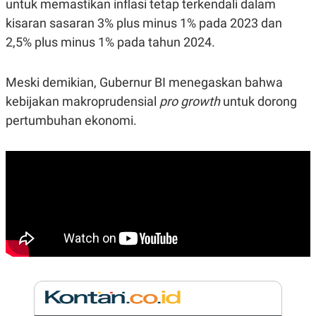
untuk memastikan inflasi tetap terkendali dalam
E
R
kisaran sasaran 3% plus minus 1% pada 2023 dan
F
B
2,5% plus minus 1% pada tahun 2024.
O
U
K
S
U
I
S
N
Meski demikian, Gubernur BI menegaskan bahwa
E
kebijakan makroprudensial
pro growth
untuk dorong
S
S
pertumbuhan ekonomi.
I
N
S
I
G
H
T
S
B
T
E
O
L
C
A
K
N
S
J
E
A
T
O
U
N
P