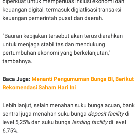
diperkuat untuk memperluas inklusi ekonomi dan
S
A
A
G
keuangan digital, termasuk digiatlisasi transaksi
T
E
D
S
keuangan pemerintah pusat dan daerah.
A
T
A
"Bauran kebijakan tersebut akan terus diarahkan
K
L
untuk menjaga stabilitas dan mendukung
O
I
N
P
pertumbuhan ekonomi yang berkelanjutan,"
T
S
A
U
tambahnya.
N
S
T
V
Baca Juga:
Menanti Pengumuman Bunga BI, Berikut
Rekomendasi Saham Hari Ini
JARINGAN
Lebih lanjut, selain menahan suku bunga acuan, bank
K
P
O
R
sentral juga menahan suku bunga
deposit facility
di
N
E
T
S
level 5,25% dan suku bunga
lending facility
di level
A
S
6,75%.
N
R
A
E