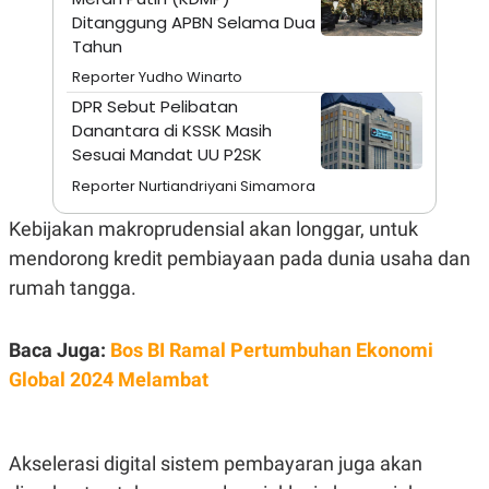
A
I
Ditanggung APBN Selama Dua
S
V
K
E
Tahun
E
Reporter Yudho Winarto
M
E
DPR Sebut Pelibatan
N
Danantara di KSSK Masih
T
E
Sesuai Mandat UU P2SK
R
I
Reporter Nurtiandriyani Simamora
A
N
Kebijakan makroprudensial akan longgar, untuk
L
mendorong kredit pembiayaan pada dunia usaha dan
E
S
rumah tangga.
T
A
R
Baca Juga:
Bos BI Ramal Pertumbuhan Ekonomi
I
Global 2024 Melambat
KANAL
P
I
Akselerasi digital sistem pembayaran juga akan
U
M