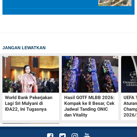
JANGAN LEWATKAN
World Bank Pekerjakan
Hasil GOTF MLBB 2026:
UEFA 
Lagi Sri Mulyani di
Kompak ke 8 Besar, Cek
Aturan
IDA22, Ini Tugasnya
Jadwal Tanding ONIC
Champ
dan Vitality
2026/2