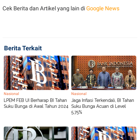
C
L
A
E
Cek Berita dan Artikel yang lain di
Google News
D
A
E
S
M
E
Y
.
I
D
L
K
Berita Terkait
A
I
N
N
G
E
G
R
A
J
N
A
A
E
N
M
C
I
Nasional
Nasional
E
T
T
E
LPEM FEB UI Berharap BI Tahan
Jaga Inflasi Terkendali, BI Tahan
A
N
Suku Bunga di Awal Tahun 2024
Suku Bunga Acuan di Level
K
5,75%
E
A
P
D
A
V
P
E
E
R