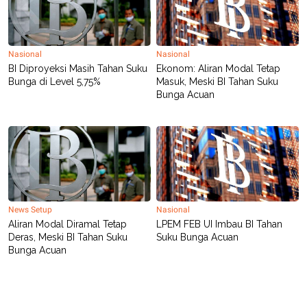
R
T
I
S
I
N
Nasional
Nasional
G
BI Diproyeksi Masih Tahan Suku
Ekonom: Aliran Modal Tetap
K
Bunga di Level 5,75%
Masuk, Meski BI Tahan Suku
G
Bunga Acuan
M
E
D
I
A
.
I
D
News Setup
Nasional
Aliran Modal Diramal Tetap
LPEM FEB UI Imbau BI Tahan
SITEMAP
PROFILE
TERM
Deras, Meski BI Tahan Suku
Suku Bunga Acuan
OF
USE
Bunga Acuan
PEDOMAN
PEMBERITAAN
SIBER
PRIVACY