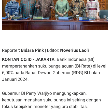
A
A
S
L
I
K
I
E
N
U
D
A
U
N
S
G
T
A
R
N
I
Reporter:
Bidara Pink
| Editor:
Noverius Laoli
P
I
E
N
KONTAN.CO.ID - JAKARTA
. Bank Indonesia (BI)
L
T
U
E
mempertahankan suku bunga acuan (BI-Rate) di level
A
R
N
N
6,00% pada Rapat Dewan Gubernur (RDG) BI bulan
G
A
Januari 2024.
U
S
S
I
A
O
H
N
Gubernur BI Perry Warjiyo mengungkapkan,
A
A
L
keputusan menahan suku bunga ini seiring dengan
P
R
fokus kebijakan moneter yang pro stabilitas.
E
E