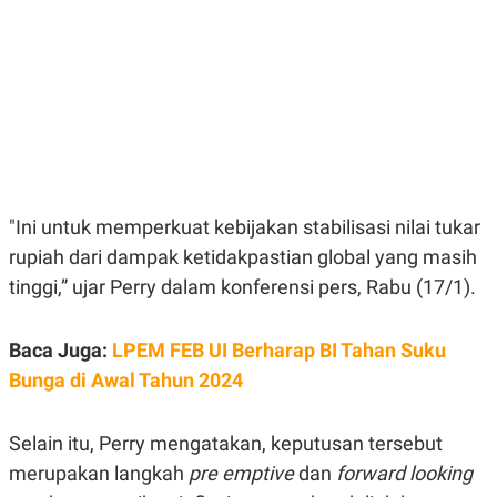
E
E
H
S
A
T
T
Y
A
L
N
E
E
A
N
N
G
A
L
L
I
I
S
S
"Ini untuk memperkuat kebijakan stabilisasi nilai tukar
H
I
S
rupiah dari dampak ketidakpastian global yang masih
E
K
tinggi,” ujar Perry dalam konferensi pers, Rabu (17/1).
X
O
E
L
C
O
U
M
Baca Juga:
LPEM FEB UI Berharap BI Tahan Suku
T
Bunga di Awal Tahun 2024
I
V
E
C
Selain itu, Perry mengatakan, keputusan tersebut
O
R
merupakan langkah
pre emptive
dan
forward looking
N