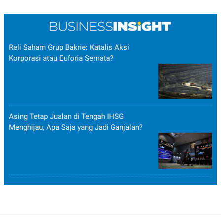
Reli Saham Grup Bakrie: Katalis Aksi
Korporasi atau Euforia Semata?
Asing Tetap Jualan di Tengah IHSG
Menghijau, Apa Saja yang Jadi Ganjalan?