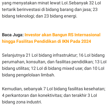
S
A
yang menyatakan minat lewat LoI.Sebanyak 32 LoI
A
G
tertarik berinvestasi di bidang barang dan jasa; 23
T
E
D
S
bidang teknologi; dan 23 bidang energi.
A
T
A
K
L
Baca Juga:
Investor akan Bangun RS Internasional
O
I
N
P
hingga Fasilitas Pendidikan di IKN Pada 2024
T
S
A
U
N
S
T
Selanjutnya 21 LoI bidang infrastruktur; 16 LoI bidang
V
perumahan, konsultan, dan fasilitas pendidikan; 13 LoI
bidang utilitas; 12 LoI di bidang mixed use; dan 10 LoI
JARINGAN
bidang pengelolaan limbah.
K
P
O
R
Kemudian, sebanyak 7 LoI bidang fasilitas kesehatan;
N
E
T
S
4 perkantoran dan konektivitas; dan terakhir 3 LoI
A
S
bidang zona industri.
N
R
A
E