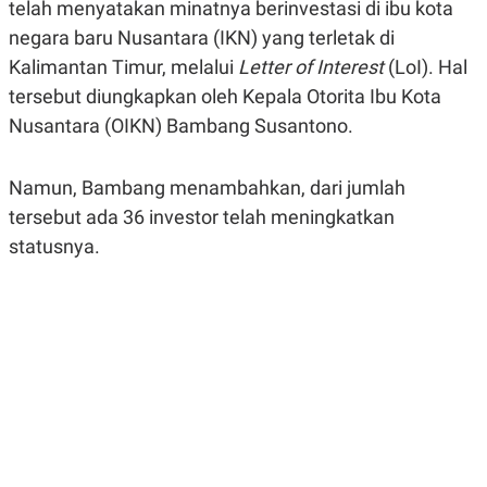
telah menyatakan minatnya berinvestasi di ibu kota
A
A
S
L
negara baru Nusantara (IKN) yang terletak di
I
Kalimantan Timur, melalui
Letter of Interest
(LoI). Hal
K
I
tersebut diungkapkan oleh Kepala Otorita Ibu Kota
E
N
U
D
Nusantara (OIKN) Bambang Susantono.
A
U
N
S
G
T
A
R
Namun, Bambang menambahkan, dari jumlah
N
I
tersebut ada 36 investor telah meningkatkan
P
I
statusnya.
E
N
L
T
U
E
A
R
N
N
G
A
U
S
S
I
A
O
H
N
A
A
L
P
R
E
E