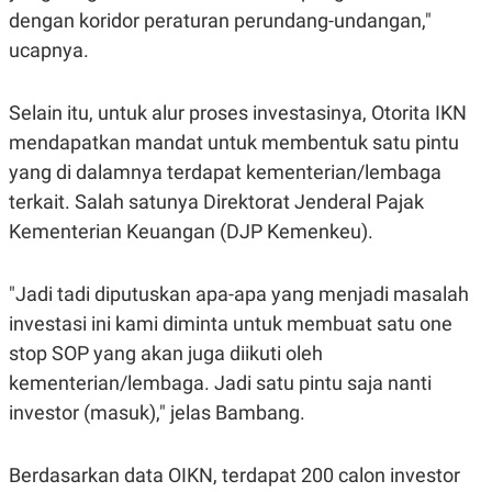
A
I
dengan koridor peraturan perundang-undangan,"
S
V
K
E
ucapnya.
E
M
E
Selain itu, untuk alur proses investasinya, Otorita IKN
N
T
mendapatkan mandat untuk membentuk satu pintu
E
R
yang di dalamnya terdapat kementerian/lembaga
I
terkait. Salah satunya Direktorat Jenderal Pajak
A
N
Kementerian Keuangan (DJP Kemenkeu).
L
E
S
"Jadi tadi diputuskan apa-apa yang menjadi masalah
T
A
investasi ini kami diminta untuk membuat satu one
R
stop SOP yang akan juga diikuti oleh
I
kementerian/lembaga. Jadi satu pintu saja nanti
investor (masuk)," jelas Bambang.
KANAL
P
I
Berdasarkan data OIKN, terdapat 200 calon investor
U
M