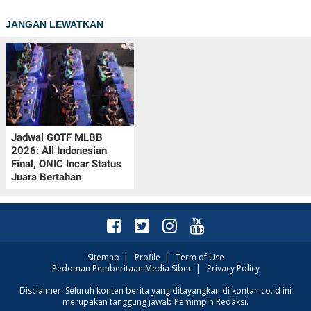
JANGAN LEWATKAN
Jadwal GOTF MLBB
2026: All Indonesian
Final, ONIC Incar Status
Juara Bertahan
Sitemap
|
Profile
|
Term of Use
Pedoman Pemberitaan Media Siber
|
Privacy Policy
Disclaimer: Seluruh konten berita yang ditayangkan di kontan.co.id ini
merupakan tanggung jawab Pemimpin Redaksi.