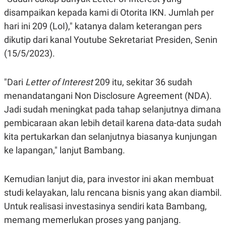
E
E
H
S
disampaikan kepada kami di Otorita IKN. Jumlah per
A
T
T
Y
hari ini 209 (LoI)," katanya dalam keterangan pers
A
L
dikutip dari kanal Youtube Sekretariat Presiden, Senin
N
E
(15/5/2023).
E
A
N
N
G
A
L
L
"Dari
Letter of Interest
209 itu, sekitar 36 sudah
I
I
S
S
menandatangani Non Disclosure Agreement (NDA).
H
I
Jadi sudah meningkat pada tahap selanjutnya dimana
S
pembicaraan akan lebih detail karena data-data sudah
E
K
X
O
kita pertukarkan dan selanjutnya biasanya kunjungan
E
L
C
O
ke lapangan," lanjut Bambang.
U
M
T
I
Kemudian lanjut dia, para investor ini akan membuat
V
E
studi kelayakan, lalu rencana bisnis yang akan diambil.
C
O
Untuk realisasi investasinya sendiri kata Bambang,
R
memang memerlukan proses yang panjang.
N