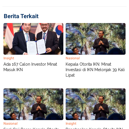
R
T
I
S
Berita Terkait
I
N
G
K
G
M
E
D
I
Insight
Nasional
A
Ada 167 Calon Investor Minat
Kepala Otorita IKN: Minat
.
Masuk IKN
Investasi di IKN Melonjak 39 Kali
I
D
Lipat
SITEMAP
PROFILE
TERM
OF
USE
PEDOMAN
PEMBERITAAN
SIBER
Nasional
Insight
PRIVACY