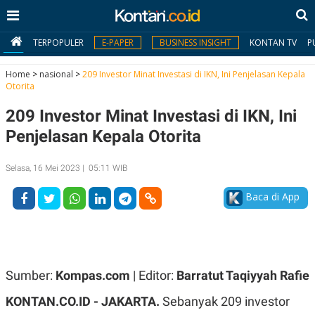
TERPOPULER
E-PAPER
BUSINESS INSIGHT
KONTAN TV
P
Home
>
nasional
>
209 Investor Minat Investasi di IKN, Ini Penjelasan Kepala
Otorita
MY
209 Investor Minat Investasi di IKN, Ini
KONTAN
Penjelasan Kepala Otorita
Daftar
Selasa, 16 Mei 2023 | 05:11 WIB
Masuk
Baca di App
BERITA
I
N
N
A
Sumber:
Kompas.com
| Editor:
Barratut Taqiyyah Rafie
V
S
E
I
KONTAN.CO.ID -
JAKARTA.
Sebanyak 209 investor
S
O
T
N