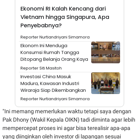
N
S
Ekonomi RI Kalah Kencang dari
E
E
W
R
Vietnam hingga Singapura, Apa
S
E
Penyebabnya?
S
M
E
O
T
N
Reporter Nurtiandriyani Simamora
U
I
Ekonom Ini Menduga
P
A
Konsumsi Rumah Tangga
A
K
D
I
Ditopang Belanja Orang Kaya
V
L
Reporter Siti Masitoh
A
S
Investasi China Masuk
K
Madura, Kawasan Industri
O
R
Wiraraja Siap Dikembangkan
P
O
Reporter Nurtiandriyani Simamora
R
A
"Ini memang memerlukan waktu tetapi saya dengan
S
I
Pak Dhony (Wakil Kepala OIKN) tadi diminta agar lebih
K
N
mempercepat proses ini agar bisa terealisir apa-apa
I
A
yang diinginkan oleh investor di lapangan sesuai
L
T