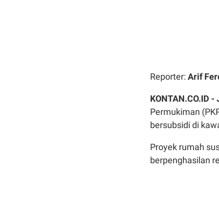
Reporter:
Arif Fer
KONTAN.CO.ID -
Permukiman (PKP
bersubsidi di ka
Proyek rumah sus
berpenghasilan r