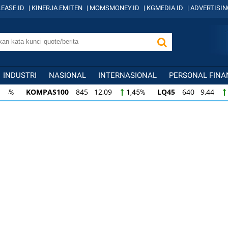
EASE.ID
|
KINERJA EMITEN
|
MOMSMONEY.ID
|
KGMEDIA.ID
|
ADVERTISIN
INDUSTRI
NASIONAL
INTERNASIONAL
PERSONAL FINA
KOMPAS100
845 12,09
LQ45
640 9,44
1,45%
1,5
KOMPAS100
845 12,09
LQ45
640 9,44
1,45%
1,5
LQ45
640 9,44
ISSI
222 2,82
IDX3
1,50%
1,29%