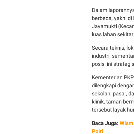
Dalam laporannya,
berbeda, yakni d
Jayamukti (Kecam
luas lahan sekita
Secara teknis, lo
industri, sementa
posisi ini strate
Kementerian PKP 
dilengkapi dengan
sekolah, pasar, d
klinik, taman ber
tersebut layak hu
Baca Juga:
Wisma
Polri