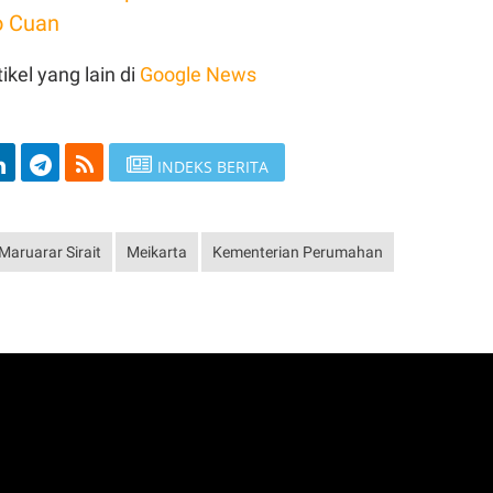
o Cuan
ikel yang lain di
Google News
INDEKS BERITA
Maruarar Sirait
Meikarta
Kementerian Perumahan