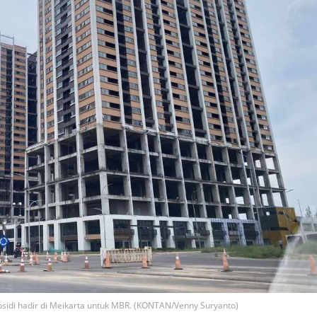
bsidi hadir di Meikarta untuk MBR. (KONTAN/Venny Suryanto)