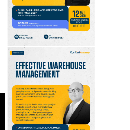
10
Klasemen Grup A Piala
AFF 2026: Ini Skenario
Indonesia Lolos ke
Semifinal