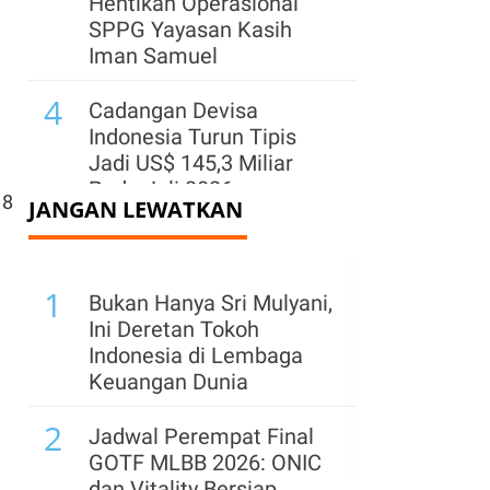
Hentikan Operasional
SPPG Yayasan Kasih
Iman Samuel
4
Cadangan Devisa
Indonesia Turun Tipis
Jadi US$ 145,3 Miliar
Pada Juli 2026
18
JANGAN LEWATKAN
5
Kementerian ESDM
Klaim PNBP Capai Rp
1
96,26 Triliun hingga Juli
Bukan Hanya Sri Mulyani,
2026
Ini Deretan Tokoh
Indonesia di Lembaga
6
Menhub Pastikan
Keuangan Dunia
Perpres Terkait Ojek
2
Online Akan Terbit
Jadwal Perempat Final
Sebelum 17 Agustus
GOTF MLBB 2026: ONIC
2026
dan Vitality Bersiap