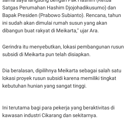
S
A
A
G
Satgas Perumahan Hashim Djojohadikusumo) dan
T
E
Bapak Presiden (Prabowo Subianto). Rencana, tahun
D
S
A
ini sudah akan dimulai rumah susun yang akan
T
A
dibangun buat rakyat di Meikarta," ujar Ara.
K
L
O
I
N
P
Gerindra itu menyebutkan, lokasi pembangunan rusun
T
S
subsidi di Meikarta pun telah disiapkan.
A
U
N
S
T
V
Dia beralasan, dipilihnya Meikarta sebagai salah satu
lokasi proyek rusun subsidi karena memiliki tingkat
JARINGAN
kebutuhan hunian yang sangat tinggi.
K
P
O
R
N
E
Ini terutama bagi para pekerja yang beraktivitas di
T
S
kawasan industri Cikarang dan sekitarnya.
A
S
N
R
A
E