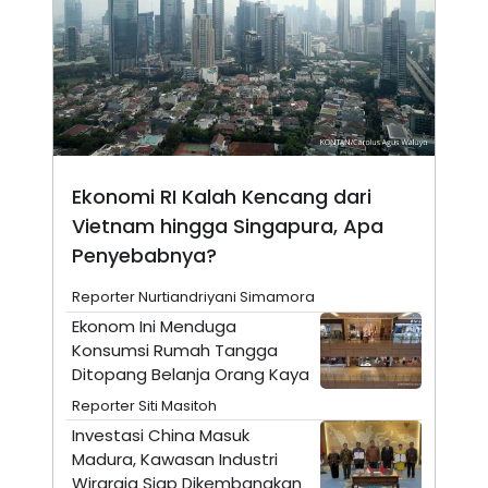
N
S
E
E
W
R
S
E
S
M
E
O
T
N
U
I
P
A
A
K
Ekonomi RI Kalah Kencang dari
D
I
Vietnam hingga Singapura, Apa
V
L
A
Penyebabnya?
S
K
O
Reporter Nurtiandriyani Simamora
R
Ekonom Ini Menduga
P
O
Konsumsi Rumah Tangga
R
Ditopang Belanja Orang Kaya
A
S
Reporter Siti Masitoh
I
Investasi China Masuk
K
N
Madura, Kawasan Industri
I
A
L
T
Wiraraja Siap Dikembangkan