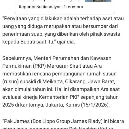
A
I
S
V
Reporter Nurtiandriyani Simamora
K
E
E
"Penyitaan yang dilakukan adalah terhadap aset atau
M
E
uang yang diduga merupakan atau bersumber dari
N
penerimaan suap, yang diberikan oleh pihak swasta
T
E
kepada Bupati saat itu," ujar dia.
R
I
A
N
Sebelumnya, Menteri Perumahan dan Kawasan
L
Permukiman (PKP) Maruarar Sirait atau Ara
E
memastikan rencana pembangunan rumah susun
S
T
(rusun) subsidi di Meikarta, Cikarang, Jawa Barat,
A
R
akan dimulai tahun ini. Hal ini disampaikan Ara saat
I
evaluasi kinerja Kementerian PKP sepanjang tahun
2025 di kantornya, Jakarta, Kamis (15/1/2026).
KANAL
"Pak James (Bos Lippo Group James Riady) ini bicara
P
I
U
M
sama saya langsung dengan Pak Hashim (Ketua