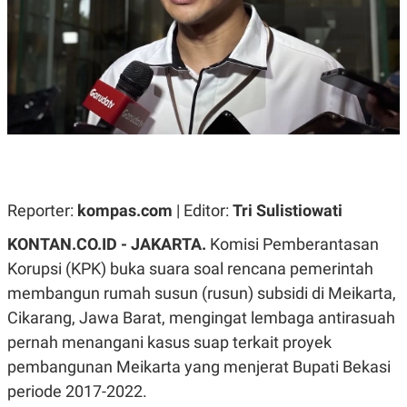
A
A
S
L
I
K
I
E
N
U
D
A
U
N
S
G
T
A
R
N
I
P
I
E
N
Reporter:
kompas.com
| Editor:
Tri Sulistiowati
L
T
U
E
KONTAN.CO.ID - JAKARTA.
Komisi Pemberantasan
A
R
N
N
Korupsi (KPK) buka suara soal rencana pemerintah
G
A
membangun rumah susun (rusun) subsidi di Meikarta,
U
S
S
I
Cikarang, Jawa Barat, mengingat lembaga antirasuah
A
O
H
N
pernah menangani kasus suap terkait proyek
A
A
pembangunan Meikarta yang menjerat Bupati Bekasi
L
periode 2017-2022.
P
R
E
E