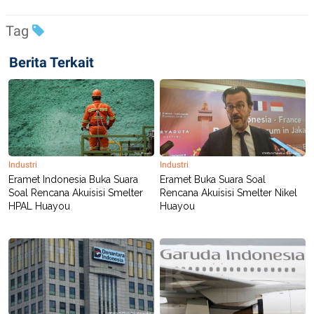
R
T
I
Tag
S
I
N
Berita Terkait
G
K
G
M
E
D
I
A
.
Industri
Industri
I
Eramet Indonesia Buka Suara
Eramet Buka Suara Soal
D
Soal Rencana Akuisisi Smelter
Rencana Akuisisi Smelter Nikel
HPAL Huayou
Huayou
SITEMAP
PROFILE
TERM
OF
USE
PEDOMAN
PEMBERITAAN
SIBER
PRIVACY