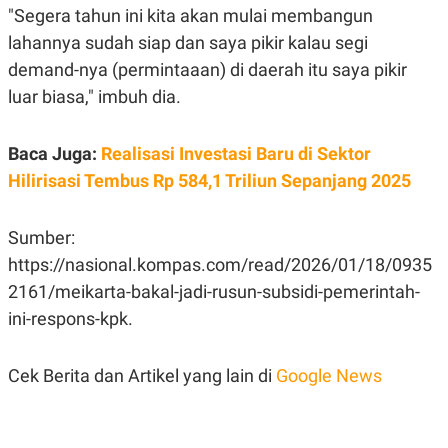
C
L
"Segera tahun ini kita akan mulai membangun
A
E
D
A
lahannya sudah siap dan saya pikir kalau segi
E
S
demand-nya (permintaaan) di daerah itu saya pikir
M
E
Y
.
luar biasa," imbuh dia.
I
D
L
K
Baca Juga:
Realisasi Investasi Baru di Sektor
A
I
N
N
Hilirisasi Tembus Rp 584,1 Triliun Sepanjang 2025
G
E
G
R
A
J
Sumber:
N
A
A
E
https://nasional.kompas.com/read/2026/01/18/0935
N
M
C
I
2161/meikarta-bakal-jadi-rusun-subsidi-pemerintah-
E
T
ini-respons-kpk.
T
E
A
N
K
Cek Berita dan Artikel yang lain di
Google News
E
A
P
D
A
V
P
E
E
R