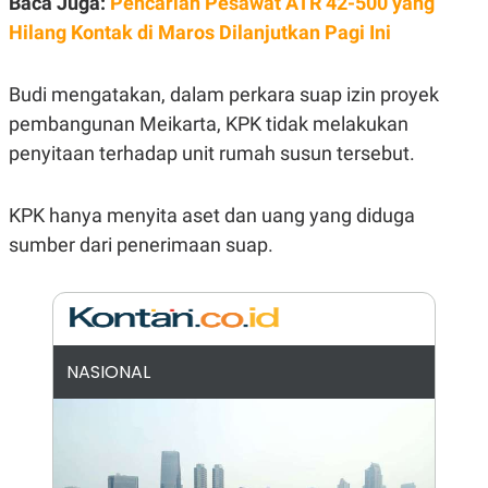
Baca Juga:
Pencarian Pesawat ATR 42-500 yang
E
R
Hilang Kontak di Maros Dilanjutkan Pagi Ini
F
B
O
U
K
S
Budi mengatakan, dalam perkara suap izin proyek
U
I
S
N
pembangunan Meikarta, KPK tidak melakukan
E
penyitaan terhadap unit rumah susun tersebut.
S
S
I
N
KPK hanya menyita aset dan uang yang diduga
S
sumber dari penerimaan suap.
I
G
H
T
S
B
T
E
O
L
NASIONAL
C
A
K
N
S
J
E
A
T
O
U
N
P