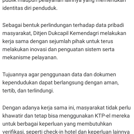
C
L
A
E
identitas diri penduduk.
D
A
E
S
M
E
Sebagai bentuk perlindungan terhadap data pribadi
Y
.
I
masyarakat, Ditjen Dukcapil Kemendagri melakukan
D
kerja sama dengan sejumlah pihak untuk terus
L
K
A
I
melakukan inovasi dan penguatan sistem serta
N
N
mekanisme pelayanan.
G
E
G
R
A
J
N
A
Tujuannya agar penggunaan data dan dokumen
A
E
N
M
kependudukan dapat berlangsung dengan aman,
C
I
tertib, dan terlindungi.
E
T
T
E
A
N
K
Dengan adanya kerja sama ini, masyarakat tidak perlu
E
A
khawatir dan tetap bisa menggunakan KTP-el mereka
P
D
A
V
untuk berbagai keperluan yang membutuhkan
P
E
verifikasi, seperti check-in hotel dan keperluan lainnya
E
R