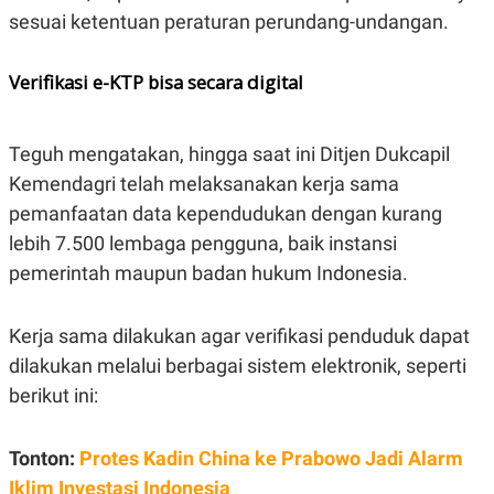
R
T
sesuai ketentuan peraturan perundang-undangan.
I
S
I
Verifikasi e-KTP bisa secara digital
N
G
K
G
Teguh mengatakan, hingga saat ini Ditjen Dukcapil
M
E
Kemendagri telah melaksanakan kerja sama
D
pemanfaatan data kependudukan dengan kurang
I
A
lebih 7.500 lembaga pengguna, baik instansi
.
I
pemerintah maupun badan hukum Indonesia.
D
Kerja sama dilakukan agar verifikasi penduduk dapat
dilakukan melalui berbagai sistem elektronik, seperti
SITEMAP
PROFILE
TERM
OF
berikut ini:
USE
PEDOMAN
PEMBERITAAN
Tonton:
Protes Kadin China ke Prabowo Jadi Alarm
SIBER
Iklim Investasi Indonesia
PRIVACY