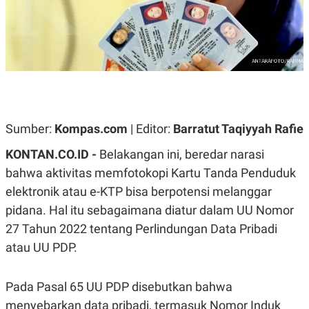
A
A
S
L
I
K
I
E
N
U
D
A
U
N
S
G
T
A
R
Sumber:
Kompas.com
| Editor:
Barratut Taqiyyah Rafie
N
I
P
I
KONTAN.CO.ID -
Belakangan ini, beredar narasi
E
N
L
T
bahwa aktivitas memfotokopi Kartu Tanda Penduduk
U
E
A
R
elektronik atau e-KTP bisa berpotensi melanggar
N
N
pidana. Hal itu sebagaimana diatur dalam UU Nomor
G
A
U
S
27 Tahun 2022 tentang Perlindungan Data Pribadi
S
I
A
O
atau UU PDP.
H
N
A
A
L
Pada Pasal 65 UU PDP disebutkan bahwa
P
R
menyebarkan data pribadi, termasuk Nomor Induk
E
E