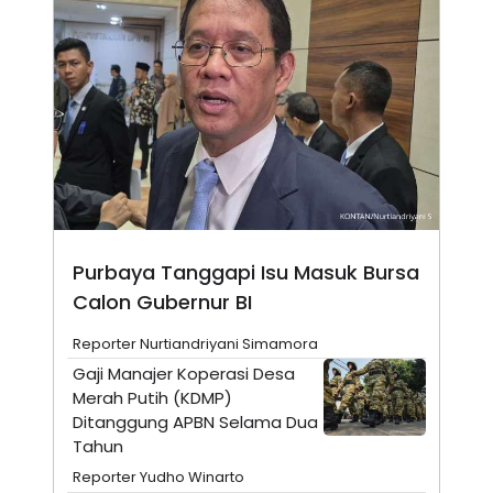
N
S
E
E
W
R
S
E
S
M
E
O
T
N
U
I
P
A
A
K
D
I
V
L
A
S
Purbaya Tanggapi Isu Masuk Bursa
K
O
Calon Gubernur BI
R
P
Reporter Nurtiandriyani Simamora
O
R
Gaji Manajer Koperasi Desa
A
Merah Putih (KDMP)
S
I
Ditanggung APBN Selama Dua
Tahun
K
N
I
A
Reporter Yudho Winarto
L
T