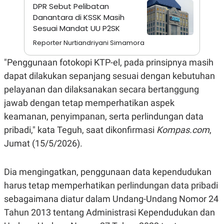
A
I
DPR Sebut Pelibatan
S
V
Danantara di KSSK Masih
K
E
E
Sesuai Mandat UU P2SK
M
Reporter Nurtiandriyani Simamora
E
N
T
"Penggunaan fotokopi KTP-el, pada prinsipnya masih
E
dapat dilakukan sepanjang sesuai dengan kebutuhan
R
I
pelayanan dan dilaksanakan secara bertanggung
A
N
jawab dengan tetap memperhatikan aspek
L
keamanan, penyimpanan, serta perlindungan data
E
S
pribadi," kata Teguh, saat dikonfirmasi
Kompas.com
,
T
Jumat (15/5/2026).
A
R
I
Dia mengingatkan, penggunaan data kependudukan
harus tetap memperhatikan perlindungan data pribadi
KANAL
sebagaimana diatur dalam Undang-Undang Nomor 24
P
I
Tahun 2013 tentang Administrasi Kependudukan dan
U
M