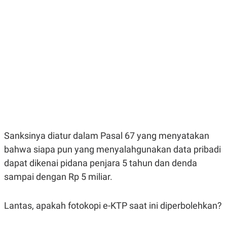
E
E
H
S
A
T
T
Y
A
L
N
E
E
A
N
N
G
A
L
L
I
I
S
S
H
I
S
E
K
X
O
Sanksinya diatur dalam Pasal 67 yang menyatakan
E
L
bahwa siapa pun yang menyalahgunakan data pribadi
C
O
U
M
dapat dikenai pidana penjara 5 tahun dan denda
T
I
sampai dengan Rp 5 miliar.
V
E
C
Lantas, apakah fotokopi e-KTP saat ini diperbolehkan?
O
R
N