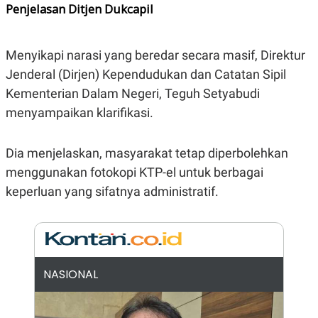
E
Penjelasan Ditjen Dukcapil
R
F
B
O
U
Menyikapi narasi yang beredar secara masif, Direktur
K
S
U
I
Jenderal (Dirjen) Kependudukan dan Catatan Sipil
S
N
E
Kementerian Dalam Negeri, Teguh Setyabudi
S
menyampaikan klarifikasi.
S
I
N
S
Dia menjelaskan, masyarakat tetap diperbolehkan
I
G
menggunakan fotokopi KTP-el untuk berbagai
H
keperluan yang sifatnya administratif.
T
S
B
T
E
O
L
C
A
K
N
S
J
NASIONAL
E
A
T
O
U
N
P