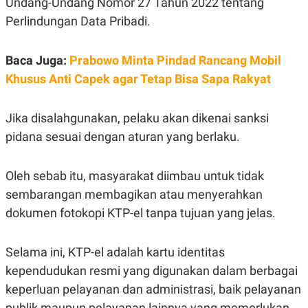
Undang-Undang Nomor 27 Tahun 2022 tentang
S
A
A
G
Perlindungan Data Pribadi.
T
E
D
S
A
T
Baca Juga:
Prabowo Minta Pindad Rancang Mobil
A
Khusus Anti Capek agar Tetap Bisa Sapa Rakyat
K
L
O
I
N
P
Jika disalahgunakan, pelaku akan dikenai sanksi
T
S
A
U
pidana sesuai dengan aturan yang berlaku.
N
S
T
V
Oleh sebab itu, masyarakat diimbau untuk tidak
sembarangan membagikan atau menyerahkan
JARINGAN
dokumen fotokopi KTP-el tanpa tujuan yang jelas.
K
P
O
R
Selama ini, KTP-el adalah kartu identitas
N
E
T
S
kependudukan resmi yang digunakan dalam berbagai
A
S
keperluan pelayanan dan administrasi, baik pelayanan
N
R
A
E
publik maupun pelayanan lainnya yang memerlukan