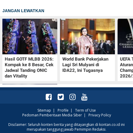
JANGAN LEWATKAN
Hasil GOTF MLBB 2026:
World Bank Pekerjakan
UEFA 
Kompak ke 8 Besar, Cek
Lagi Sri Mulyani di
Aturan
Jadwal Tanding ONIC
IDA22, Ini Tugasnya
Champ
dan Vitality
2026/2
Sitemap
|
Profile
|
Term of Use
Pedoman Pemberitaan Media Siber
|
Privacy Policy
Krisis Migrasi Ancam
Disclaimer: Seluruh konten berita yang ditayangkan di kontan.co.id ini
merupakan tanggung jawab Pemimpin Redaksi.
Status Maroko sebagai