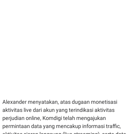
E
E
H
S
A
T
T
Y
A
L
N
E
E
A
N
N
G
A
L
L
I
I
S
S
H
I
S
E
K
X
O
E
L
C
O
U
M
T
Alexander menyatakan, atas dugaan monetisasi
I
V
aktivitas live dari akun yang terindikasi aktivitas
E
C
perjudian online, Komdigi telah mengajukan
O
permintaan data yang mencakup informasi traffic,
R
N