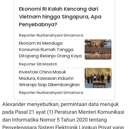
A
I
S
V
Ekonomi RI Kalah Kencang dari
K
E
Vietnam hingga Singapura, Apa
E
M
Penyebabnya?
E
N
T
Reporter Nurtiandriyani Simamora
E
Ekonom Ini Menduga
R
I
Konsumsi Rumah Tangga
A
Ditopang Belanja Orang Kaya
N
Reporter Siti Masitoh
L
E
Investasi China Masuk
S
Madura, Kawasan Industri
T
A
Wiraraja Siap Dikembangkan
R
I
Reporter Nurtiandriyani Simamora
Alexander menyebutkan, permintaan data merujuk
KANAL
pada Pasal 21 ayat (1) Peraturan Menteri Komunikasi
dan Informatika Nomor 5 Tahun 2020 tentang
P
I
U
M
Penyelenggara Sistem Elektronik Lingkup Privat yang