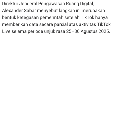
Direktur Jenderal Pengawasan Ruang Digital,
R
G
S
I
Alexander Sabar menyebut langkah ini merupakan
O
O
N
N
bentuk ketegasan pemerintah setelah TikTok hanya
A
A
L
L
memberikan data secara parsial atas aktivitas TikTok
F
Live selama periode unjuk rasa 25–30 Agustus 2025.
I
N
A
N
C
E
Y
C
A
A
N
R
G
I
T
T
E
A
R
H
.
U
.
.
K
L
E
I
S
F