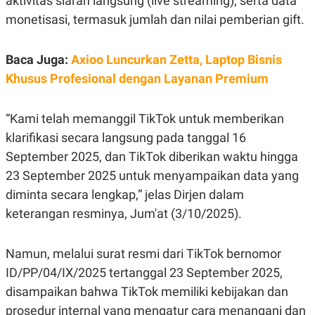
aktivitas siaran langsung (live streaming), serta data
E
R
monetisasi, termasuk jumlah dan nilai pemberian gift.
F
B
O
U
K
S
Baca Juga:
Axioo Luncurkan Zetta, Laptop Bisnis
U
I
Khusus Profesional dengan Layanan Premium
S
N
E
S
S
“Kami telah memanggil TikTok untuk memberikan
I
N
klarifikasi secara langsung pada tanggal 16
S
September 2025, dan TikTok diberikan waktu hingga
I
G
23 September 2025 untuk menyampaikan data yang
H
T
diminta secara lengkap,” jelas Dirjen dalam
S
B
keterangan resminya, Jum'at (3/10/2025).
T
E
O
L
C
A
Namun, melalui surat resmi dari TikTok bernomor
K
N
S
J
ID/PP/04/IX/2025 tertanggal 23 September 2025,
E
A
T
O
disampaikan bahwa TikTok memiliki kebijakan dan
U
N
prosedur internal yang mengatur cara menangani dan
P