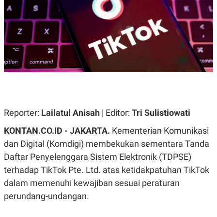
A
A
S
L
I
K
I
E
N
U
D
A
U
N
S
G
T
A
R
N
I
P
I
E
N
Reporter:
Lailatul Anisah
| Editor:
Tri Sulistiowati
L
T
U
E
KONTAN.CO.ID - JAKARTA.
Kementerian Komunikasi
A
R
N
N
dan Digital (Komdigi) membekukan sementara Tanda
G
A
Daftar Penyelenggara Sistem Elektronik (TDPSE)
U
S
S
I
terhadap TikTok Pte. Ltd. atas ketidakpatuhan TikTok
A
O
H
N
dalam memenuhi kewajiban sesuai peraturan
A
A
L
perundang-undangan.
P
R
E
E