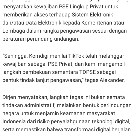
S
A
menyatakan kewajiban PSE Lingkup Privat untuk
A
G
T
E
memberikan akses terhadap Sistem Elektronik
D
S
A
dan/atau Data Elektronik kepada Kementerian atau
T
Lembaga dalam rangka pengawasan sesuai dengan
A
peraturan perundang-undangan.
K
L
O
I
N
P
T
S
"Sehingga, Komdigi menilai TikTok telah melanggar
A
U
N
S
kewajiban sebagai PSE Privat, dan kami mengambil
T
langkah pembekuan sementara TDPSE sebagai
V
bentuk tindak lanjut pengawasan," tegas Alexander.
JARINGAN
Dirjen menyatakan, langkah tegas ini bukan semata
K
P
tindakan administratif, melainkan bentuk perlindungan
O
R
N
E
negara untuk menjamin keamanan masyarakat
T
S
Indonesia dari risiko penyalahgunaan teknologi digital,
A
S
N
R
serta memastikan bahwa transformasi digital berjalan
A
E