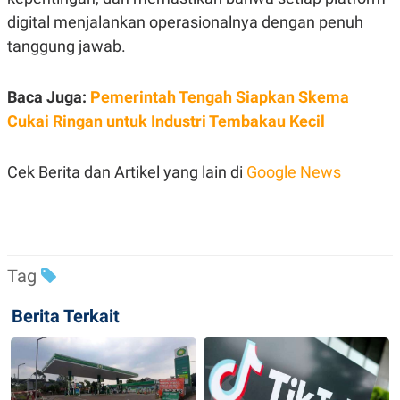
R
T
digital menjalankan operasionalnya dengan penuh
I
S
tanggung jawab.
I
N
G
Baca Juga:
Pemerintah Tengah Siapkan Skema
K
G
Cukai Ringan untuk Industri Tembakau Kecil
M
E
D
Cek Berita dan Artikel yang lain di
Google News
I
A
.
I
D
Tag
SITEMAP
PROFILE
TERM
OF
Berita Terkait
USE
PEDOMAN
PEMBERITAAN
SIBER
PRIVACY