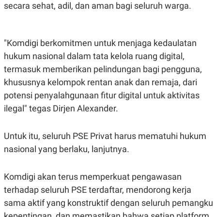
C
L
secara sehat, adil, dan aman bagi seluruh warga.
A
E
D
A
E
S
M
E
Y
.
"Komdigi berkomitmen untuk menjaga kedaulatan
I
hukum nasional dalam tata kelola ruang digital,
D
termasuk memberikan pelindungan bagi pengguna,
L
K
A
I
khususnya kelompok rentan anak dan remaja, dari
N
N
G
E
potensi penyalahgunaan fitur digital untuk aktivitas
G
R
ilegal" tegas Dirjen Alexander.
A
J
N
A
A
E
N
M
Untuk itu, seluruh PSE Privat harus mematuhi hukum
C
I
E
T
nasional yang berlaku, lanjutnya.
T
E
A
N
K
Komdigi akan terus memperkuat pengawasan
E
A
terhadap seluruh PSE terdaftar, mendorong kerja
P
D
A
V
sama aktif yang konstruktif dengan seluruh pemangku
P
E
E
R
kepentingan, dan memastikan bahwa setiap platform