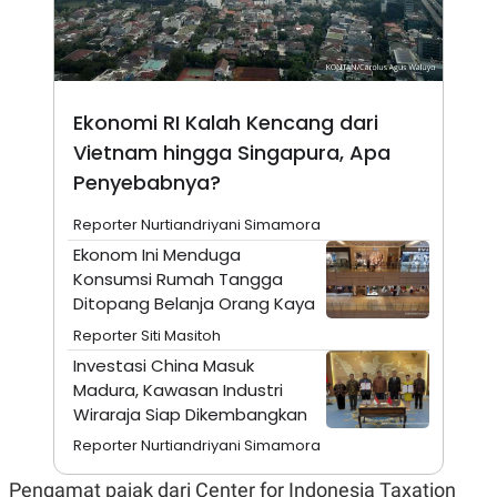
N
S
E
E
W
R
S
E
S
M
E
O
Ekonomi RI Kalah Kencang dari
T
N
U
I
Vietnam hingga Singapura, Apa
P
A
Penyebabnya?
A
K
D
I
Reporter Nurtiandriyani Simamora
V
L
A
Ekonom Ini Menduga
S
Konsumsi Rumah Tangga
K
O
Ditopang Belanja Orang Kaya
R
P
Reporter Siti Masitoh
O
Investasi China Masuk
R
A
Madura, Kawasan Industri
S
Wiraraja Siap Dikembangkan
I
Reporter Nurtiandriyani Simamora
K
N
I
A
L
T
Pengamat pajak dari Center for Indonesia Taxation