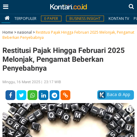
TERPOPULER
E-PAPER
BUSINESS INSIGHT
KONTAN TV
P
Home
>
nasional
>
Restitusi Pajak Hingga Februari 2025 Melonjak, Pengamat
Beberkan Penyebabnya
MY
Restitusi Pajak Hingga Februari 2025
KONTAN
Melonjak, Pengamat Beberkan
Daftar
Penyebabnya
Masuk
Minggu, 16 Maret 2025 | 23:17 WIB
Baca di App
BERITA
I
N
N
A
V
S
E
I
S
O
T
N