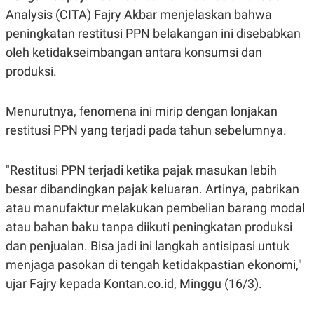
A
I
Analysis (CITA) Fajry Akbar menjelaskan bahwa
S
V
K
E
peningkatan restitusi PPN belakangan ini disebabkan
E
M
oleh ketidakseimbangan antara konsumsi dan
E
produksi.
N
T
E
R
Menurutnya, fenomena ini mirip dengan lonjakan
I
A
restitusi PPN yang terjadi pada tahun sebelumnya.
N
L
"Restitusi PPN terjadi ketika pajak masukan lebih
E
S
besar dibandingkan pajak keluaran. Artinya, pabrikan
T
A
atau manufaktur melakukan pembelian barang modal
R
I
atau bahan baku tanpa diikuti peningkatan produksi
dan penjualan. Bisa jadi ini langkah antisipasi untuk
KANAL
menjaga pasokan di tengah ketidakpastian ekonomi,"
ujar Fajry kepada Kontan.co.id, Minggu (16/3).
P
I
U
M