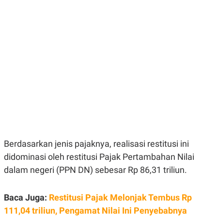
E
E
H
S
A
T
T
Y
A
L
N
E
E
A
N
N
G
A
L
L
I
I
S
S
H
I
S
E
K
X
O
E
L
C
O
Berdasarkan jenis pajaknya, realisasi restitusi ini
U
M
didominasi oleh restitusi Pajak Pertambahan Nilai
T
I
dalam negeri (PPN DN) sebesar Rp 86,31 triliun.
V
E
C
O
Baca Juga:
Restitusi Pajak Melonjak Tembus Rp
R
111,04 triliun, Pengamat Nilai Ini Penyebabnya
N