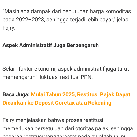
C
L
A
E
"Masih ada dampak dari penurunan harga komoditas
D
A
E
S
pada 2022–2023, sehingga terjadi lebih bayar," jelas
M
E
Y
.
Fajry.
I
D
L
K
Aspek Administratif Juga Berpengaruh
A
I
N
N
G
E
G
R
Selain faktor ekonomi, aspek administratif juga turut
A
J
N
A
memengaruhi fluktuasi restitusi PPN.
A
E
N
M
C
I
E
T
Baca Juga:
Mulai Tahun 2025, Restitusi Pajak Dapat
T
E
Dicairkan ke Deposit Coretax atau Rekening
A
N
K
E
A
Fajry menjelaskan bahwa proses restitusi
P
D
A
V
memerlukan persetujuan dari otoritas pajak, sehingga
P
E
E
R
besaran restitusi yang tercatat pada awal tahun ini