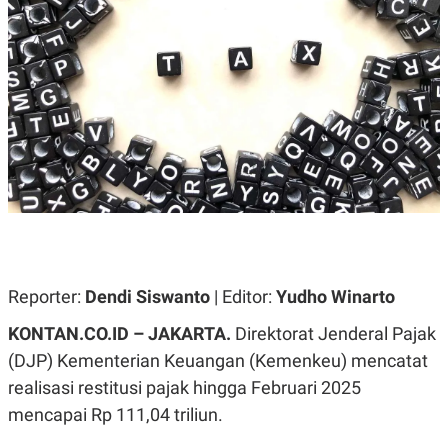
A
A
S
L
I
K
I
E
N
U
D
A
U
N
S
G
T
A
R
N
I
P
I
E
N
L
T
U
E
A
R
N
N
Reporter:
Dendi Siswanto
| Editor:
Yudho Winarto
G
A
U
S
KONTAN.CO.ID – JAKARTA.
Direktorat Jenderal Pajak
S
I
A
O
(DJP) Kementerian Keuangan (Kemenkeu) mencatat
H
N
realisasi restitusi pajak hingga Februari 2025
A
A
L
mencapai Rp 111,04 triliun.
P
R
E
E