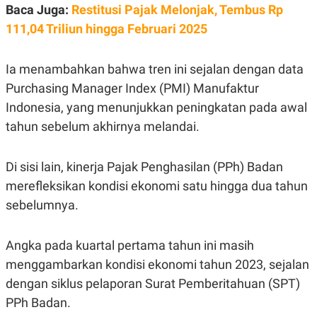
S
A
Baca Juga:
Restitusi Pajak Melonjak, Tembus Rp
A
G
T
E
111,04 Triliun hingga Februari 2025
D
S
A
T
Ia menambahkan bahwa tren ini sejalan dengan data
A
Purchasing Manager Index (PMI) Manufaktur
K
L
O
I
Indonesia, yang menunjukkan peningkatan pada awal
N
P
T
S
tahun sebelum akhirnya melandai.
A
U
N
S
T
Di sisi lain, kinerja Pajak Penghasilan (PPh) Badan
V
merefleksikan kondisi ekonomi satu hingga dua tahun
sebelumnya.
JARINGAN
K
P
Angka pada kuartal pertama tahun ini masih
O
R
menggambarkan kondisi ekonomi tahun 2023, sejalan
N
E
T
S
dengan siklus pelaporan Surat Pemberitahuan (SPT)
A
S
N
R
PPh Badan.
A
E