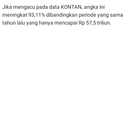
R
G
Jika mengacu pada data KONTAN, angka ini
S
I
O
O
meningkat 93,11% dibandingkan periode yang sama
N
N
tahun lalu yang hanya mencapai Rp 57,5 triliun.
A
A
L
L
F
I
N
A
N
C
E
Y
C
A
A
N
R
G
I
T
T
E
A
R
H
.
U
.
.
K
L
E
I
S
F