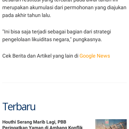
R
T
merupakan akumulasi dari permohonan yang diajukan
I
S
pada akhir tahun lalu.
I
N
G
"Ini bisa saja terjadi sebagai bagian dari strategi
K
G
pengelolaan likuiditas negara," pungkasnya.
M
E
D
Cek Berita dan Artikel yang lain di
Google News
I
A
.
I
D
SITEMAP
PROFILE
TERM
OF
Terbaru
USE
PEDOMAN
PEMBERITAAN
SIBER
Houthi Serang Marib Lagi, PBB
Peringatkan Yaman di Ambang Konflik
PRIVACY