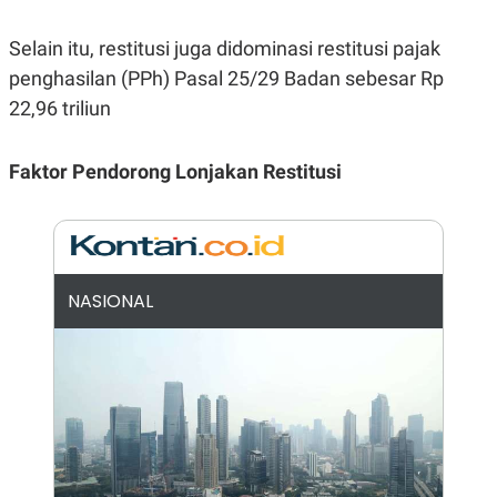
E
R
Selain itu, restitusi juga didominasi restitusi pajak
F
B
O
U
penghasilan (PPh) Pasal 25/29 Badan sebesar Rp
K
S
U
I
22,96 triliun
S
N
E
S
Faktor Pendorong Lonjakan Restitusi
S
I
N
S
I
G
H
NASIONAL
T
S
B
T
E
O
L
C
A
K
N
S
J
E
A
T
O
U
N
P