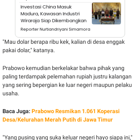
A
I
Investasi China Masuk
S
V
K
E
Madura, Kawasan Industri
E
Wiraraja Siap Dikembangkan
M
E
Reporter Nurtiandriyani Simamora
N
T
"Mau dolar berapa ribu kek, kalian di desa enggak
E
R
pakai dolar," katanya.
I
A
N
Prabowo kemudian berkelakar bahwa pihak yang
L
E
paling terdampak pelemahan rupiah justru kalangan
S
yang sering bepergian ke luar negeri maupun pelaku
T
A
usaha.
R
I
Baca Juga:
Prabowo Resmikan 1.061 Koperasi
KANAL
Desa/Kelurahan Merah Putih di Jawa Timur
P
I
"Yang pusing yang suka keluar negeri hayo siapa ini,"
U
M