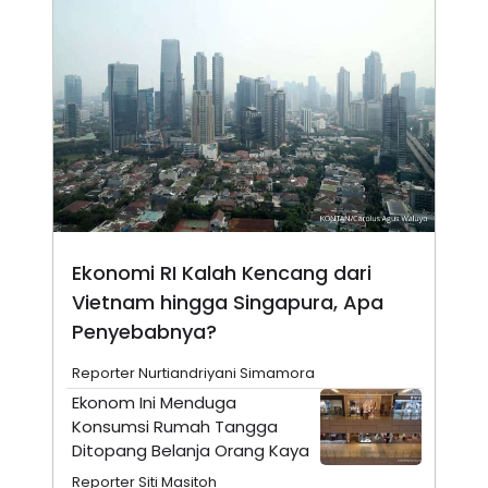
N
S
E
E
W
R
S
E
S
M
E
O
T
N
U
I
P
A
A
K
D
I
V
L
A
S
Ekonomi RI Kalah Kencang dari
K
O
Vietnam hingga Singapura, Apa
R
P
Penyebabnya?
O
R
Reporter Nurtiandriyani Simamora
A
S
Ekonom Ini Menduga
I
Konsumsi Rumah Tangga
K
N
Ditopang Belanja Orang Kaya
I
A
L
T
Reporter Siti Masitoh