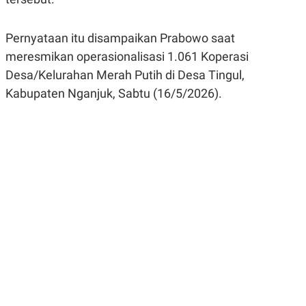
R
G
S
I
O
O
Pernyataan itu disampaikan Prabowo saat
N
N
A
A
meresmikan operasionalisasi 1.061 Koperasi
L
L
Desa/Kelurahan Merah Putih di Desa Tingul,
F
I
Kabupaten Nganjuk, Sabtu (16/5/2026).
N
A
N
C
E
Y
C
A
A
N
R
G
I
T
T
E
A
R
H
.
U
.
.
K
L
E
I
S
F