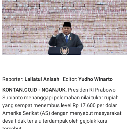
A
A
S
L
I
K
I
E
N
U
D
A
U
N
S
G
T
A
R
N
I
P
I
E
N
L
T
U
E
Reporter:
Lailatul Anisah
| Editor:
Yudho Winarto
A
R
N
N
G
A
KONTAN.CO.ID - NGANJUK.
Presiden RI Prabowo
U
S
Subianto menanggapi pelemahan nilai tukar rupiah
S
I
A
O
yang sempat menembus level Rp 17.600 per dolar
H
N
A
A
Amerika Serikat (AS) dengan menyebut masyarakat
L
desa tidak terlalu terdampak oleh gejolak kurs
P
R
tersebut.
E
E