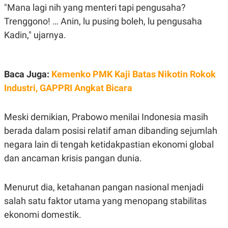
C
L
"Mana lagi nih yang menteri tapi pengusaha?
A
E
D
A
Trenggono! … Anin, lu pusing boleh, lu pengusaha
E
S
Kadin," ujarnya.
M
E
Y
.
I
D
L
K
Baca Juga:
Kemenko PMK Kaji Batas Nikotin Rokok
A
I
Industri, GAPPRI Angkat Bicara
N
N
G
E
G
R
A
J
Meski demikian, Prabowo menilai Indonesia masih
N
A
berada dalam posisi relatif aman dibanding sejumlah
A
E
N
M
negara lain di tengah ketidakpastian ekonomi global
C
I
E
T
dan ancaman krisis pangan dunia.
T
E
A
N
K
Menurut dia, ketahanan pangan nasional menjadi
E
A
salah satu faktor utama yang menopang stabilitas
P
D
A
V
ekonomi domestik.
P
E
E
R