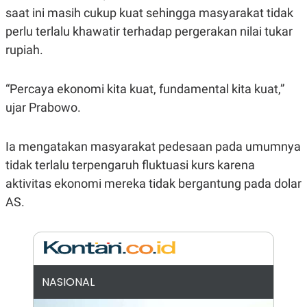
E
saat ini masih cukup kuat sehingga masyarakat tidak
R
perlu terlalu khawatir terhadap pergerakan nilai tukar
F
B
O
U
rupiah.
K
S
U
I
S
N
E
“Percaya ekonomi kita kuat, fundamental kita kuat,”
S
ujar Prabowo.
S
I
N
S
Ia mengatakan masyarakat pedesaan pada umumnya
I
tidak terlalu terpengaruh fluktuasi kurs karena
G
H
aktivitas ekonomi mereka tidak bergantung pada dolar
T
AS.
S
B
T
E
O
L
C
A
K
N
S
J
E
A
T
O
NASIONAL
U
N
P