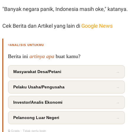
R
T
I
"Banyak negara panik, Indonesia masih oke," katanya.
S
I
N
Cek Berita dan Artikel yang lain di
Google News
G
K
G
M
ANALISIS UNTUKMU
E
D
Berita ini
artinya apa
buat kamu?
I
A
.
I
Masyarakat Desa/Petani
→
D
Pelaku Usaha/Pengusaha
→
SITEMAP
PROFILE
TERM
Investor/Analis Ekonomi
→
OF
USE
PEDOMAN
Pelancong Luar Negeri
→
PEMBERITAAN
SIBER
PRIVACY
🔒 Gratis · Tidak perlu login