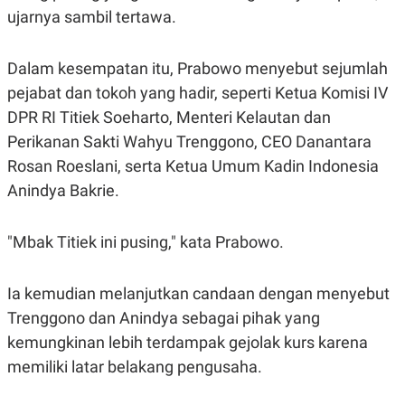
S
A
ujarnya sambil tertawa.
A
G
T
E
D
S
A
Dalam kesempatan itu, Prabowo menyebut sejumlah
T
pejabat dan tokoh yang hadir, seperti Ketua Komisi IV
A
DPR RI Titiek Soeharto, Menteri Kelautan dan
K
L
O
I
Perikanan Sakti Wahyu Trenggono, CEO Danantara
N
P
T
S
Rosan Roeslani, serta Ketua Umum Kadin Indonesia
A
U
N
S
Anindya Bakrie.
T
V
"Mbak Titiek ini pusing," kata Prabowo.
JARINGAN
Ia kemudian melanjutkan candaan dengan menyebut
K
P
Trenggono dan Anindya sebagai pihak yang
O
R
N
E
kemungkinan lebih terdampak gejolak kurs karena
T
S
memiliki latar belakang pengusaha.
A
S
N
R
A
E