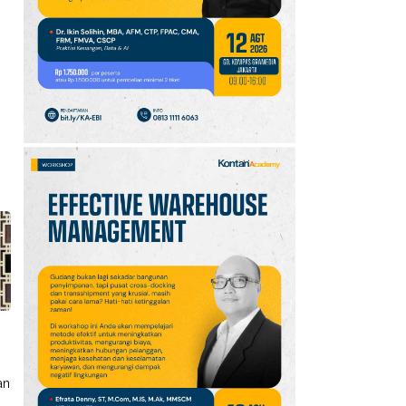
10
Promo JSM Superindo
7–9 Agustus 2026,
Minyak Goreng Rp37.900
hingga Buah Diskon 50%
an