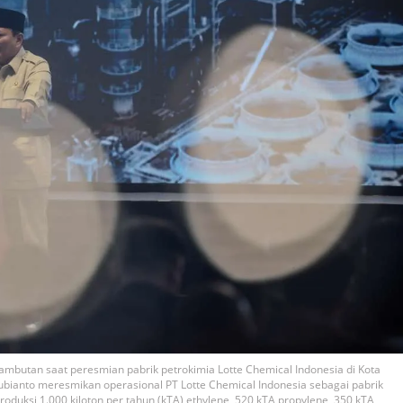
butan saat peresmian pabrik petrokimia Lotte Chemical Indonesia di Kota
ubianto meresmikan operasional PT Lotte Chemical Indonesia sebagai pabrik
duksi 1.000 kiloton per tahun (kTA) ethylene, 520 kTA propylene, 350 kTA