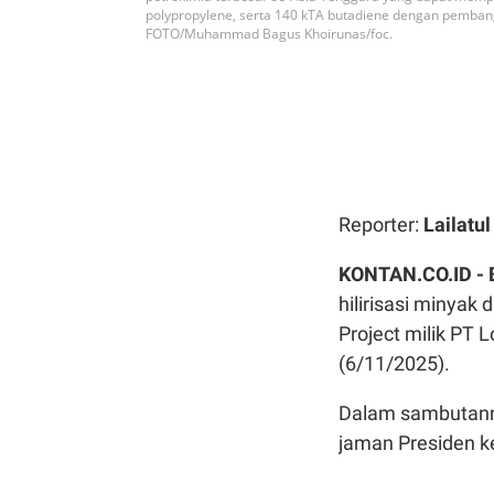
polypropylene, serta 140 kTA butadiene dengan pembang
FOTO/Muhammad Bagus Khoirunas/foc.
Reporter:
Lailatu
KONTAN.CO.ID -
hilirisasi minyak
Project milik PT 
(6/11/2025).
Dalam sambutanny
jaman Presiden k