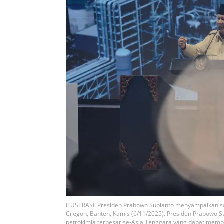
ILUSTRASI. Presiden Prabowo Subianto menyampaikan sam
Cilegon, Banten, Kamis (6/11/2025). Presiden Prabowo S
petrokimia terbesar se-Asia Tenggara yang dapat mempro