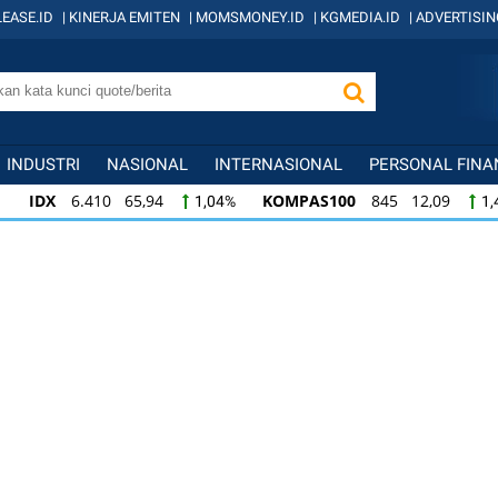
EASE.ID
|
KINERJA EMITEN
|
MOMSMONEY.ID
|
KGMEDIA.ID
|
ADVERTISIN
INDUSTRI
NASIONAL
INTERNASIONAL
PERSONAL FINA
IDX
6.410 65,94
KOMPAS100
845 12,09
1,04%
1,
KOMPAS100
845 12,09
LQ45
640 9,44
1,45%
1,5
LQ45
640 9,44
ISSI
222 2,82
IDX3
1,50%
1,29%