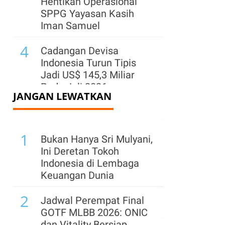
Hentikan Operasional
SPPG Yayasan Kasih
Iman Samuel
4
Cadangan Devisa
Indonesia Turun Tipis
Jadi US$ 145,3 Miliar
Pada Juli 2026
JANGAN LEWATKAN
5
Kementerian ESDM
Klaim PNBP Capai Rp
1
96,26 Triliun hingga Juli
Bukan Hanya Sri Mulyani,
2026
Ini Deretan Tokoh
Indonesia di Lembaga
6
Menhub Pastikan
Keuangan Dunia
Perpres Terkait Ojek
2
Online Akan Terbit
Jadwal Perempat Final
Sebelum 17 Agustus
GOTF MLBB 2026: ONIC
2026
dan Vitality Bersiap