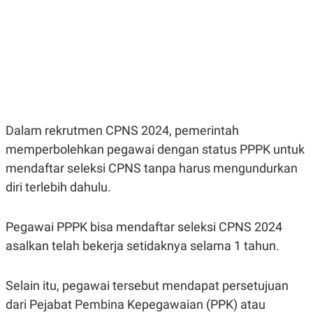
E
E
H
S
A
T
T
Y
A
L
N
E
E
A
N
N
G
A
L
L
I
I
Dalam rekrutmen CPNS 2024, pemerintah
S
S
H
I
memperbolehkan pegawai dengan status PPPK untuk
S
mendaftar seleksi CPNS tanpa harus mengundurkan
E
K
X
O
diri terlebih dahulu.
E
L
C
O
U
M
Pegawai PPPK bisa mendaftar seleksi CPNS 2024
T
I
asalkan telah bekerja setidaknya selama 1 tahun.
V
E
C
O
Selain itu, pegawai tersebut mendapat persetujuan
R
dari Pejabat Pembina Kepegawaian (PPK) atau
N