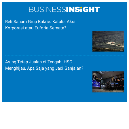
Reli Saham Grup Bakrie: Katalis Aksi
Korporasi atau Euforia Semata?
Asing Tetap Jualan di Tengah IHSG
Menghijau, Apa Saja yang Jadi Ganjalan?