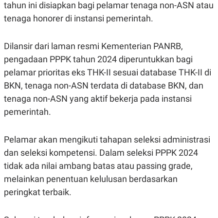
S
A
tahun ini disiapkan bagi pelamar tenaga non-ASN atau
A
G
tenaga honorer di instansi pemerintah.
T
E
D
S
A
T
Dilansir dari laman resmi Kementerian PANRB,
A
pengadaan PPPK tahun 2024 diperuntukkan bagi
K
L
O
I
pelamar prioritas eks THK-II sesuai database THK-II di
N
P
BKN, tenaga non-ASN terdata di database BKN, dan
T
S
A
U
tenaga non-ASN yang aktif bekerja pada instansi
N
S
T
pemerintah.
V
Pelamar akan mengikuti tahapan seleksi administrasi
JARINGAN
dan seleksi kompetensi. Dalam seleksi PPPK 2024
tidak ada nilai ambang batas atau passing grade,
K
P
O
R
melainkan penentuan kelulusan berdasarkan
N
E
T
S
peringkat terbaik.
A
S
N
R
A
E