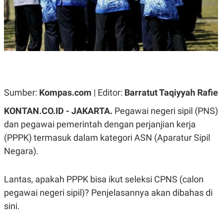
A
A
S
L
I
K
I
E
N
U
D
A
U
N
S
G
T
A
R
Sumber:
Kompas.com
| Editor:
Barratut Taqiyyah Rafie
N
I
P
I
KONTAN.CO.ID -
JAKARTA.
Pegawai negeri sipil (PNS)
E
N
L
T
dan pegawai pemerintah dengan perjanjian kerja
U
E
A
R
(PPPK) termasuk dalam kategori ASN (Aparatur Sipil
N
N
Negara).
G
A
U
S
S
I
A
O
Lantas, apakah PPPK bisa ikut seleksi CPNS (calon
H
N
pegawai negeri sipil)? Penjelasannya akan dibahas di
A
A
L
sini.
P
R
E
E