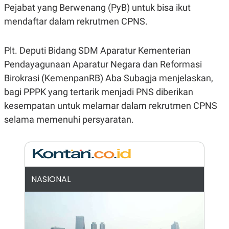
E
Pejabat yang Berwenang (PyB) untuk bisa ikut
R
mendaftar dalam rekrutmen CPNS.
F
B
O
U
K
S
U
I
Plt. Deputi Bidang SDM Aparatur Kementerian
S
N
Pendayagunaan Aparatur Negara dan Reformasi
E
S
Birokrasi (KemenpanRB) Aba Subagja menjelaskan,
S
I
bagi PPPK yang tertarik menjadi PNS diberikan
N
kesempatan untuk melamar dalam rekrutmen CPNS
S
I
selama memenuhi persyaratan.
G
H
T
S
B
T
E
O
L
C
A
NASIONAL
K
N
S
J
E
A
T
O
U
N
P