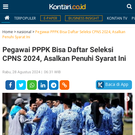
TERPOPULER
E-PAPER
BUSINESS INSIGHT
KONTAN TV
P
Home
>
nasional
>
Pegawai PPPK Bisa Daftar Seleksi CPNS 2024, Asalkan
Penuhi Syarat Ini
MY
Pegawai PPPK Bisa Daftar Seleksi
KONTAN
CPNS 2024, Asalkan Penuhi Syarat Ini
Daftar
Rabu, 28 Agustus 2024 | 06:31 WIB
Masuk
Baca di App
BERITA
I
N
N
A
V
S
E
I
S
O
T
N