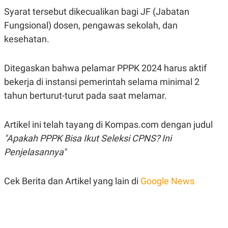
R
T
Syarat tersebut dikecualikan bagi JF (Jabatan
I
S
Fungsional) dosen, pengawas sekolah, dan
I
N
kesehatan.
G
K
G
Ditegaskan bahwa pelamar PPPK 2024 harus aktif
M
bekerja di instansi pemerintah selama minimal 2
E
D
tahun berturut-turut pada saat melamar.
I
A
.
I
Artikel ini telah tayang di Kompas.com dengan judul
D
"Apakah PPPK Bisa Ikut Seleksi CPNS? Ini
Penjelasannya"
SITEMAP
PROFILE
TERM
OF
Cek Berita dan Artikel yang lain di
Google News
USE
PEDOMAN
PEMBERITAAN
SIBER
PRIVACY