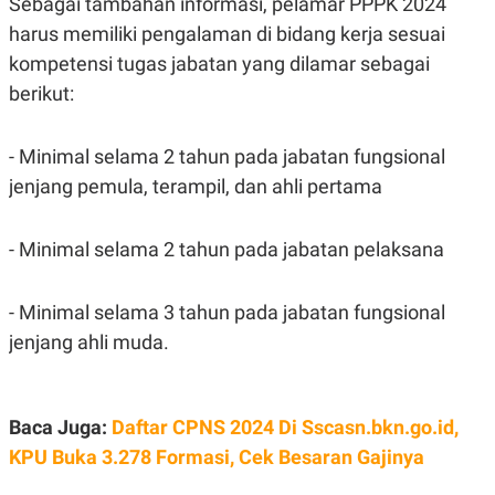
Sebagai tambahan informasi, pelamar PPPK 2024
C
L
A
E
harus memiliki pengalaman di bidang kerja sesuai
D
A
E
S
kompetensi tugas jabatan yang dilamar sebagai
M
E
berikut:
Y
.
I
D
- Minimal selama 2 tahun pada jabatan fungsional
L
K
A
I
jenjang pemula, terampil, dan ahli pertama
N
N
G
E
G
R
A
J
- Minimal selama 2 tahun pada jabatan pelaksana
N
A
A
E
N
M
- Minimal selama 3 tahun pada jabatan fungsional
C
I
E
T
jenjang ahli muda.
T
E
A
N
K
E
A
Baca Juga:
Daftar CPNS 2024 Di Sscasn.bkn.go.id,
P
D
A
V
KPU Buka 3.278 Formasi, Cek Besaran Gajinya
P
E
E
R