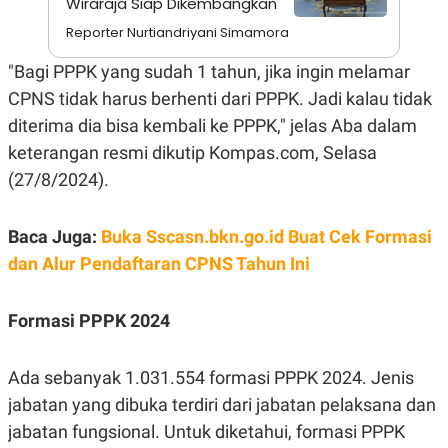
Wiraraja Siap Dikembangkan
A
I
S
V
Reporter Nurtiandriyani Simamora
K
E
E
"Bagi PPPK yang sudah 1 tahun, jika ingin melamar
M
E
CPNS tidak harus berhenti dari PPPK. Jadi kalau tidak
N
T
diterima dia bisa kembali ke PPPK," jelas Aba dalam
E
R
keterangan resmi dikutip Kompas.com, Selasa
I
(27/8/2024).
A
N
L
Baca Juga:
Buka Sscasn.bkn.go.id Buat Cek Formasi
E
S
dan Alur Pendaftaran CPNS Tahun Ini
T
A
R
Formasi PPPK 2024
I
KANAL
Ada sebanyak 1.031.554 formasi PPPK 2024. Jenis
jabatan yang dibuka terdiri dari jabatan pelaksana dan
P
I
jabatan fungsional. Untuk diketahui, formasi PPPK
U
M