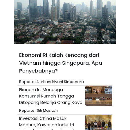
N
S
E
E
W
R
S
E
S
M
E
O
T
N
U
I
P
A
A
K
Ekonomi RI Kalah Kencang dari
D
I
V
L
Vietnam hingga Singapura, Apa
A
S
Penyebabnya?
K
O
Reporter Nurtiandriyani Simamora
R
P
Ekonom Ini Menduga
O
Konsumsi Rumah Tangga
R
A
Ditopang Belanja Orang Kaya
S
Reporter Siti Masitoh
I
Investasi China Masuk
K
N
I
A
Madura, Kawasan Industri
L
T