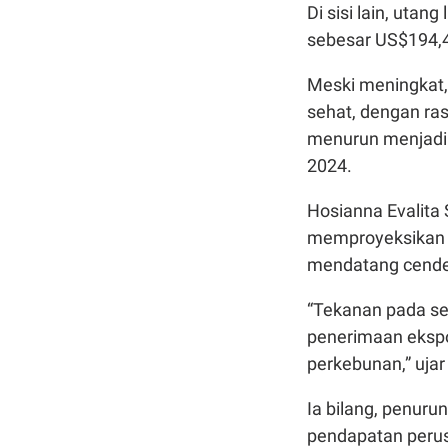
Di sisi lain, uta
sebesar US$194,4 
Meski meningkat, 
sehat, dengan ra
menurun menjadi 
2024.
Hosianna Evalita
memproyeksikan p
mendatang cende
“Tekanan pada s
penerimaan ekspo
perkebunan,” ujar
Ia bilang, penur
pendapatan perus