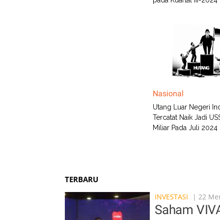
pada Kuartal III-2024
Nasional
Utang Luar Negeri In
Tercatat Naik Jadi US
Miliar Pada Juli 2024
TERBARU
INVESTASI
| 22 Men
Saham VIVA 