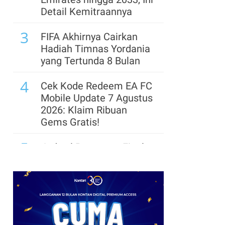
Logo HUT Ke-81 RI PNG
Detail Kemitraannya
Resmi & Pedoman
3
Penggunaannya
FIFA Akhirnya Cairkan
Hadiah Timnas Yordania
8
Cadangan Devisa
yang Tertunda 8 Bulan
Indonesia Turun Tipis
4
Jadi US$ 145,3 Miliar
Cek Kode Redeem EA FC
Pada Juli 2026
Mobile Update 7 Agustus
2026: Klaim Ribuan
Gems Gratis!
5
Jadwal Perempat Final
GOTF MLBB 2026: ONIC
dan Vitality Bersiap
Amankan Semifinal
6
a
Promo JSM Alfamart 7–
9 Agustus 2026, Minyak