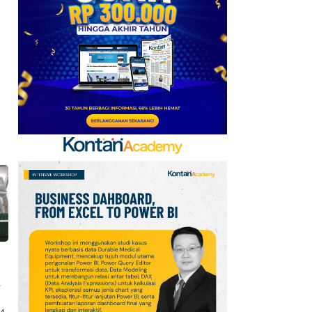
Goreng 2 Liter Mulai
Rp41.500
7
Klasemen Grup A Piala
AFF 2026: Ini Skenario
Indonesia Lolos ke
Semifinal
8
Promo JSM Superindo
7–9 Agustus 2026,
Minyak Goreng Rp37.900
hingga Buah Diskon 50%
9
Promo Alfamart Murah
Banget 7–13 Agustus
2026, Sunlight hingga
Bebelac Diskon
a