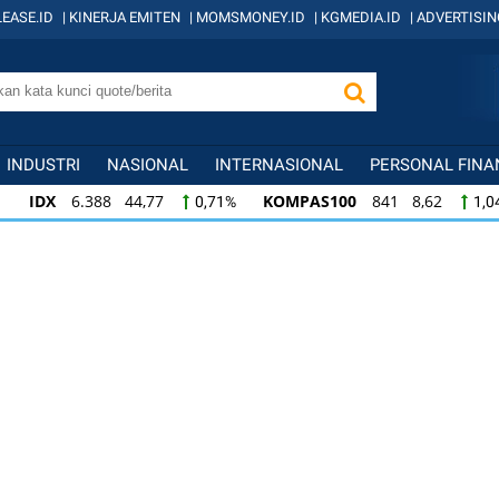
EASE.ID
|
KINERJA EMITEN
|
MOMSMONEY.ID
|
KGMEDIA.ID
|
ADVERTISIN
INDUSTRI
NASIONAL
INTERNASIONAL
PERSONAL FINA
IDX
6.388 44,77
KOMPAS100
841 8,62
0,71%
1,0
KOMPAS100
841 8,62
LQ45
638 7,02
1,04%
1,11
LQ45
638 7,02
ISSI
221 2,20
IDX3
1,11%
1,01%