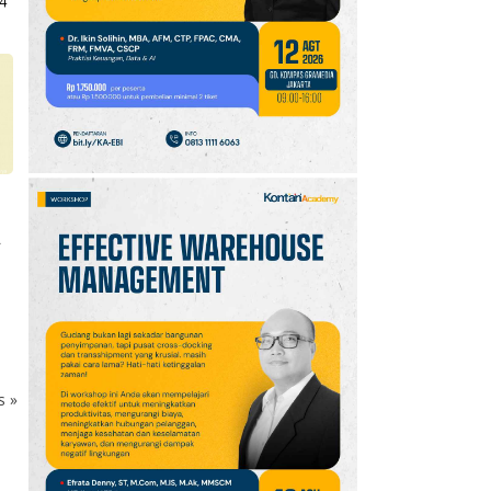
10
24
Prakiraan Cuaca Kota
Surabaya Hari Ini 7
Agustus 2026, Seluruh
Wilayah Cerah
a
ks
»
n