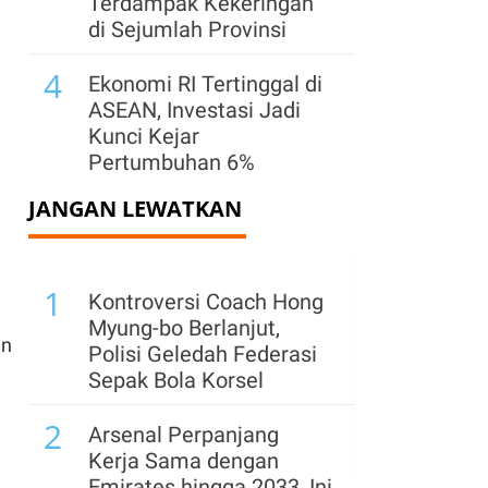
Terdampak Kekeringan
di Sejumlah Provinsi
4
Ekonomi RI Tertinggal di
ASEAN, Investasi Jadi
Kunci Kejar
Pertumbuhan 6%
JANGAN LEWATKAN
5
BGN Temukan 6 Juta
Data Ganda Penerima
MBG, Sinkronisasi
1
Dipercepat
Kontroversi Coach Hong
Myung-bo Berlanjut,
6
an
Kementerian ESDM
Polisi Geledah Federasi
Klaim PNBP Capai Rp
Sepak Bola Korsel
96,26 Triliun hingga Juli
2
2026
Arsenal Perpanjang
Kerja Sama dengan
7
Resmi, Ini Link Download
Emirates hingga 2033, Ini