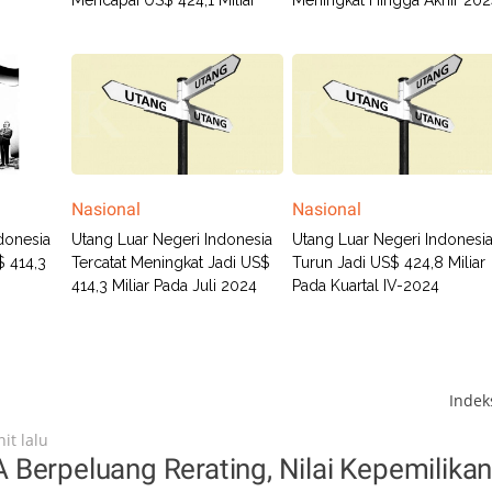
Mencapai US$ 424,1 Miliar
Meningkat Hingga Akhir 20
Nasional
Nasional
donesia
Utang Luar Negeri Indonesia
Utang Luar Negeri Indonesi
$ 414,3
Tercatat Meningkat Jadi US$
Turun Jadi US$ 424,8 Miliar
414,3 Miliar Pada Juli 2024
Pada Kuartal IV-2024
Inde
it lalu
Berpeluang Rerating, Nilai Kepemilika