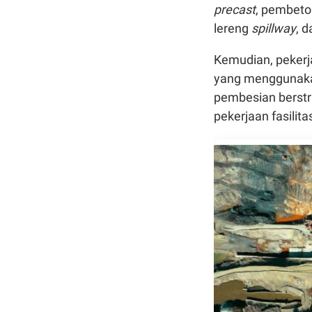
precast
, pembet
lereng
spillway
, 
Kemudian, pekerj
yang menggunakan
pembesian berstr
pekerjaan fasili