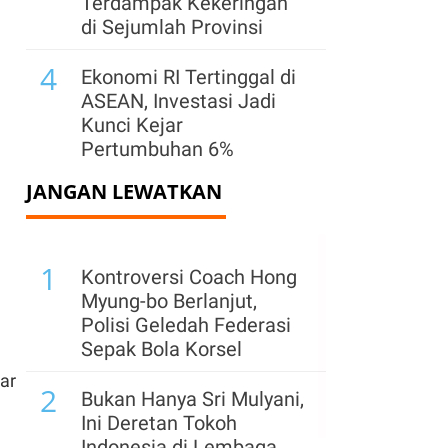
Terdampak Kekeringan
di Sejumlah Provinsi
4
Ekonomi RI Tertinggal di
ASEAN, Investasi Jadi
Kunci Kejar
Pertumbuhan 6%
JANGAN LEWATKAN
5
Kementerian ESDM
Klaim PNBP Capai Rp
96,26 Triliun hingga Juli
1
2026
Kontroversi Coach Hong
Myung-bo Berlanjut,
6
BGN Temukan 6 Juta
Polisi Geledah Federasi
Data Ganda Penerima
Sepak Bola Korsel
MBG, Sinkronisasi
ar
2
Dipercepat
Bukan Hanya Sri Mulyani,
Ini Deretan Tokoh
7
Cadangan Devisa
Indonesia di Lembaga