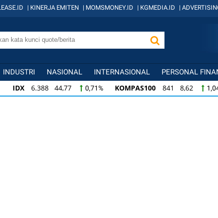
EASE.ID
|
KINERJA EMITEN
|
MOMSMONEY.ID
|
KGMEDIA.ID
|
ADVERTISIN
INDUSTRI
NASIONAL
INTERNASIONAL
PERSONAL FINA
IDX
6.388 44,77
KOMPAS100
841 8,62
0,71%
1,0
KOMPAS100
841 8,62
LQ45
638 7,02
1,04%
1,11
LQ45
638 7,02
ISSI
221 2,20
IDX3
1,11%
1,01%