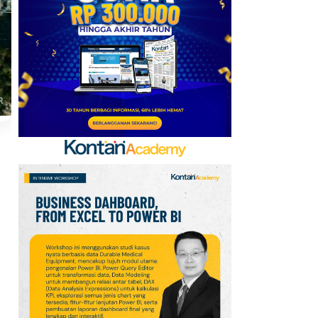
Mobile Update 7 Agustus
2026: Klaim Ribuan
Gems Gratis!
7
FIFA Akhirnya Cairkan
Hadiah Timnas Yordania
yang Tertunda 8 Bulan
8
Promo Alfamart Murah
Banget 7–13 Agustus
2026, Sunlight hingga
Bebelac Diskon
9
Promo JSM Alfamart 7–
9 Agustus 2026, Minyak
Goreng 2 Liter Mulai
Rp41.500
n