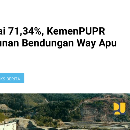
pai 71,34%, KemenPUPR
unan Bendungan Way Apu
KS BERITA