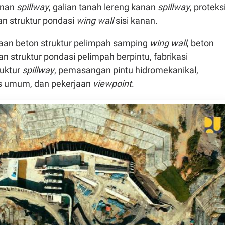
onan
spillway
, galian tanah lereng kanan
spillway
, proteks
dan struktur pondasi
wing wall
sisi kanan.
aan beton struktur pelimpah samping
wing wall
, beton
 struktur pondasi pelimpah berpintu, fabrikasi
uktur
spillway
, pemasangan pintu hidromekanikal,
tas umum, dan pekerjaan
viewpoint
.