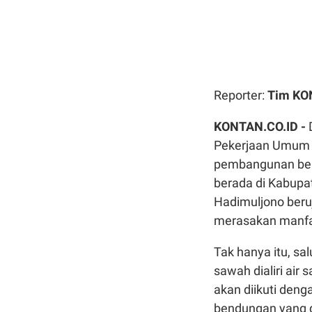
Reporter:
Tim K
KONTAN.CO.ID -
Pekerjaan Umum 
pembangunan ben
berada di Kabupa
Hadimuljono beru
merasakan manfaa
Tak hanya itu, sal
sawah dialiri ai
akan diikuti deng
bendungan yang d