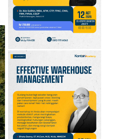
10
Klasemen Grup A Piala
AFF 2026: Ini Skenario
Indonesia Lolos ke
Semifinal