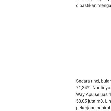
dipastikan mengal
Secara rinci, bula
71,34%. Nantiny
Way Apu seluas 4
50,05 juta m3. L
pekerjaan penim