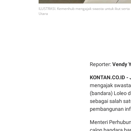
ILUSTRASI. Kemenhub mengajak swasta untuk ikut serta
Utara
Reporter:
Vendy Y
KONTAN.CO.ID -
mengajak swasta 
(bandara) Loleo d
sebagai salah sa
pembangunan infra
Menteri Perhubun
calon bandara baru