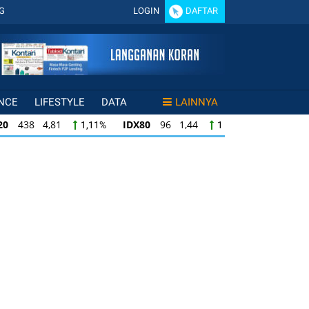
G
LOGIN
DAFTAR
NCE
LIFESTYLE
DATA
LAINNYA
IDX80
96 1,44
IDXV30
120 0,97
1,11%
1,52%
0,81%
IDXV30
120 0,97
IDXQ30
114 1,39
,52%
0,81%
1,23
IDXQ30
114 1,39
EMAS
2.690.000 11.00
0,81%
1,23%