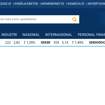
EASE.ID
|
KINERJA EMITEN
|
MOMSMONEY.ID
|
KGMEDIA.ID
|
ADVERTISIN
INDUSTRI
NASIONAL
INTERNASIONAL
PERSONAL FINA
IDX30
359 5,14
IDXHIDIV20
438 4,81
,29%
1,45%
IDXHIDIV20
438 4,81
IDX80
96 1,44
1,45%
1,11%
1
,81
IDX80
96 1,44
IDXV30
120 0,97
1,11%
1,52%