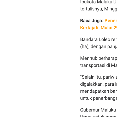
Ibukota Maluku Ut
tertulisnya, Mingg
Baca Juga:
Pener
Kertajati, Mulai 
Bandara Loleo re
(ha), dengan pan
Menhub berharap,
transportasi di M
"Selain itu, pari
digalakkan, para
mendapatkan band
untuk penerbanga
Gubernur Maluku
Utara untuk memil