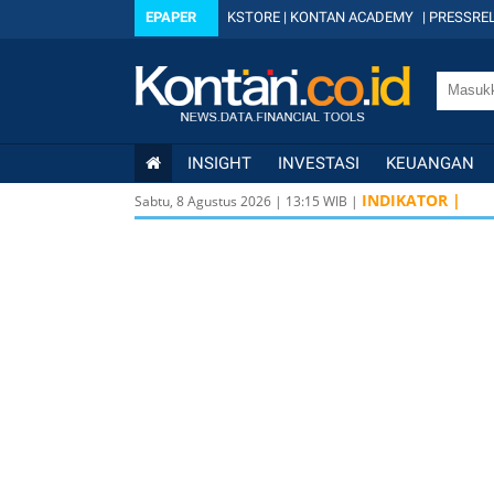
EPAPER
KSTORE
|
KONTAN ACADEMY
|
PRESSREL
INSIGHT
INVESTASI
KEUANGAN
ISSI
222 2,82
INDIKATOR |
1
Sabtu, 8 Agustus 2026
|
13
:
15
WIB |
IDX30
359 5,14
IDXHIDIV20
438 4