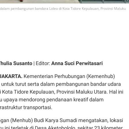
 dalam pembangunan bandara Loleo di Kota Tidore Kepulauan, Provinsi Maluku
hulia Susanto
| Editor:
Anna Suci Perwitasari
 JAKARTA.
Kementerian Perhubungan (Kemenhub)
untuk turut serta dalam pembangunan bandar udara
i Kota Tidore Kepulauan, Provinsi Maluku Utara. Hal ini
tu upaya mendorong pendanaan kreatif dalam
struktur transportasi.
gan (Menhub) Budi Karya Sumadi mengatakan, lokasi
 ini terletak di Desa Aketobololo, sekitar 23 kilometer