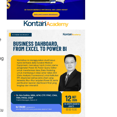
e
ng
ku