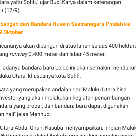
ara yaitu Sofifi," ujar Budi Karya dalam keterangan
u (17/9).
bangan dari Bandara Husein Sastranegara Pindah ke
29 Oktober
ncananya akan dibangun di atas lahan seluas 400 hektar
jang
runway
2.400 meter dan lebar 45 meter.
 adanya bandara baru Loleo ini akan semakin menduku
aluku Utara, khususnya kota Sofifi.
wisata yang merupakan andalan dari Maluku Utara bisa
 investor yang akan melakukan kegiatan penambangan
ara yang proper, dan bandara baru dapat digunakan
n haji" jelas Menhub.
 Utara Abdul Ghani Kasuba menyampaikan, impian Malu
iki bandara di dekat ibukota provinsi kini semakin nyata.