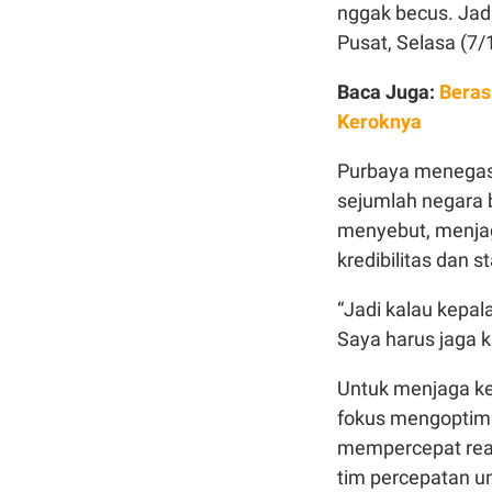
nggak becus. Jadi
Pusat, Selasa (7/
Baca Juga:
Beras
Keroknya
Purbaya menegaska
sejumlah negara b
menyebut, menjag
kredibilitas dan s
“Jadi kalau kepal
Saya harus jaga kre
Untuk menjaga k
fokus mengoptima
mempercepat rea
tim percepatan u