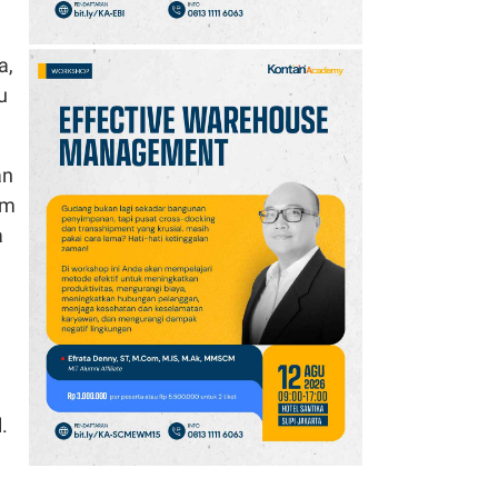
a,
u
an
am
a
.