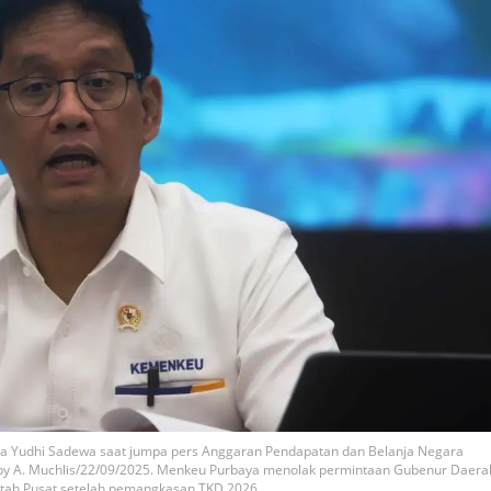
ya Yudhi Sadewa saat jumpa pers Anggaran Pendapatan dan Belanja Negara
eppy A. Muchlis/22/09/2025. Menkeu Purbaya menolak permintaan Gubenur Daera
tah Pusat setelah pemangkasan TKD 2026.