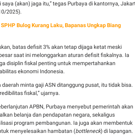
 saya (akan) jaga itu,” tegas Purbaya di kantornya, Jakar
10/2025).
 SPHP Bulog Kurang Laku, Bapanas Ungkap Biang
n, batas defisit 3% akan tetap dijaga ketat meski
esar saat ini melonggarkan aturan defisit fiskalnya. Ia
a disiplin fiskal penting untuk mempertahankan
tabilitas ekonomi Indonesia.
a daerah minta gaji ASN ditanggung pusat, itu tidak bisa.
dibilitas fiskal,” ujarnya.
eberlanjutan APBN, Purbaya menyebut pemerintah akan
lkan belanja dan pendapatan negara, sekaligus
lisasi program pembangunan. Ia juga akan membentuk
ntuk menyelesaikan hambatan (
bottleneck
) di lapangan.