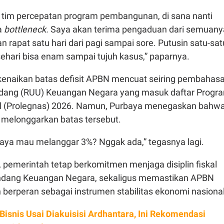
t tim percepatan program pembangunan, di sana nanti
a
bottleneck.
Saya akan terima pengaduan dari semuany
an rapat satu hari dari pagi sampai sore. Putusin satu-sat
ehari bisa enam sampai tujuh kasus,” paparnya.
kenaikan batas defisit APBN mencuat seiring pembahas
ndang (RUU) Keuangan Negara yang masuk daftar Progr
al (Prolegnas) 2026. Namun, Purbaya menegaskan bahw
n melonggarkan batas tersebut.
 saya mau melanggar 3%? Nggak ada,” tegasnya lagi.
 pemerintah tetap berkomitmen menjaga disiplin fiskal
ndang Keuangan Negara, sekaligus memastikan APBN
n berperan sebagai instrumen stabilitas ekonomi nasional
 Bisnis Usai Diakuisisi Ardhantara, Ini Rekomendasi