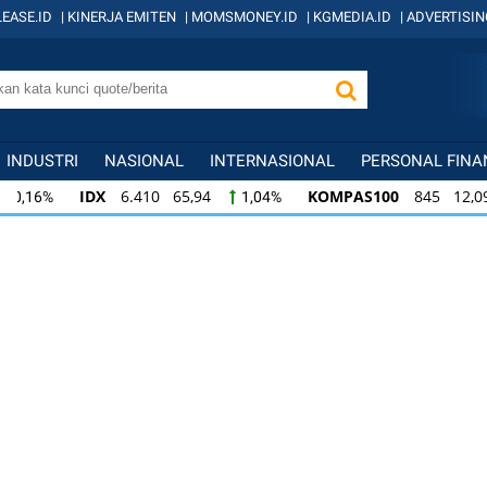
EASE.ID
|
KINERJA EMITEN
|
MOMSMONEY.ID
|
KGMEDIA.ID
|
ADVERTISIN
INDUSTRI
NASIONAL
INTERNASIONAL
PERSONAL FINA
IDX
6.410 65,94
KOMPAS100
845 12,09
1,04%
1,
KOMPAS100
845 12,09
LQ45
640 9,44
1,45%
1,5
LQ45
640 9,44
ISSI
222 2,82
IDX3
1,50%
1,29%