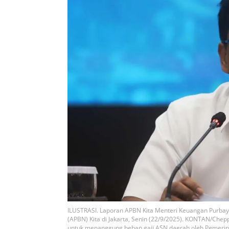
ILUSTRASI. Laporan APBN Kita Menteri Keuangan Purba
(APBN) Kita di Jakarta, Senin (22/9/2025). KONTAN/Ch
untuk menanggung beban gaji ASN daerah oleh Pemerin