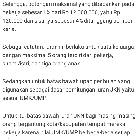
Sehingga, potongan maksimal yang dibebankan pada
N
S
E
E
pekerja sebesar 1% dari Rp 12.000.000, yaitu Rp
W
R
120.000 dan sisanya sebesar 4% ditanggung pemberi
S
E
S
M
kerja.
E
O
T
N
U
I
P
A
Sebagai catatan, iuran ini berlaku untuk satu keluarga
A
K
dengan maksimal 5 orang terdiri dari pekerja,
D
I
suami/istri, dan tiga orang anak.
V
L
A
S
K
Sedangkan untuk batas bawah upah per bulan yang
O
R
digunakan sebagai dasar perhitungan luran JKN yaitu
P
sesuai UMK/UMP.
O
R
A
S
Untuk itu, batas bawah iuran JKN bagi masing-masing
I
orang tergantung kota/kabupaten tempat mereka
K
N
I
A
bekerja karena nilai UMK/UMP berbeda-beda setiap
L
T