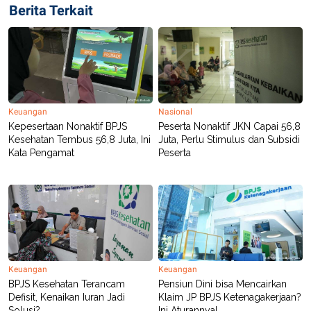
S
A
Berita Terkait
A
G
T
E
D
S
A
T
A
K
L
O
I
N
P
Keuangan
Nasional
T
S
Kepesertaan Nonaktif BPJS
Peserta Nonaktif JKN Capai 56,8
A
U
Kesehatan Tembus 56,8 Juta, Ini
Juta, Perlu Stimulus dan Subsidi
N
S
Kata Pengamat
Peserta
T
V
JARINGAN
K
P
O
R
N
E
T
S
Keuangan
Keuangan
A
S
BPJS Kesehatan Terancam
Pensiun Dini bisa Mencairkan
N
R
Defisit, Kenaikan Iuran Jadi
Klaim JP BPJS Ketenagakerjaan?
A
E
Solusi?
Ini Aturannya!