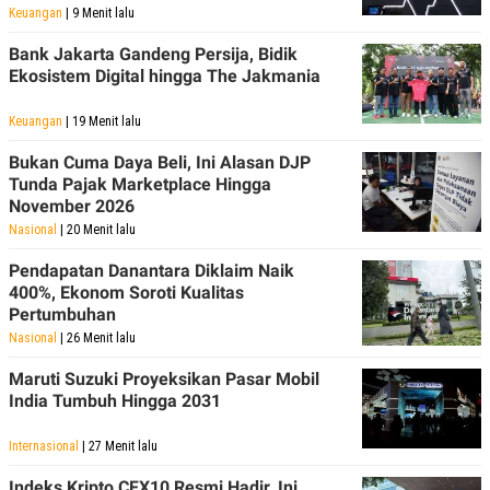
R
T
Keuangan
| 9 Menit lalu
I
S
Bank Jakarta Gandeng Persija, Bidik
I
Ekosistem Digital hingga The Jakmania
N
G
Keuangan
| 19 Menit lalu
K
G
M
Bukan Cuma Daya Beli, Ini Alasan DJP
E
Tunda Pajak Marketplace Hingga
D
November 2026
I
A
Nasional
| 20 Menit lalu
.
I
Pendapatan Danantara Diklaim Naik
D
400%, Ekonom Soroti Kualitas
Pertumbuhan
Nasional
| 26 Menit lalu
SITEMAP
PROFILE
TERM
Maruti Suzuki Proyeksikan Pasar Mobil
OF
India Tumbuh Hingga 2031
USE
PEDOMAN
PEMBERITAAN
Internasional
| 27 Menit lalu
SIBER
Indeks Kripto CFX10 Resmi Hadir, Ini
PRIVACY