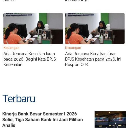
C
L
A
E
D
A
E
S
M
E
Y
.
I
D
L
K
A
I
Keuangan
Keuangan
N
N
Ada Rencana Kenaikan Iuran
Ada Rencana Kenaikan Iuran
G
E
G
R
pada 2026, Begini Kata BPJS
BPJS Kesehatan pada 2026, Ini
A
J
Kesehatan
Respon OJK
N
A
A
E
N
M
C
I
E
T
T
E
Terbaru
A
N
K
E
A
P
D
Kinerja Bank Besar Semester I 2026
A
V
Solid, Tiga Saham Bank Ini Jadi Pilihan
P
E
Analis
E
R