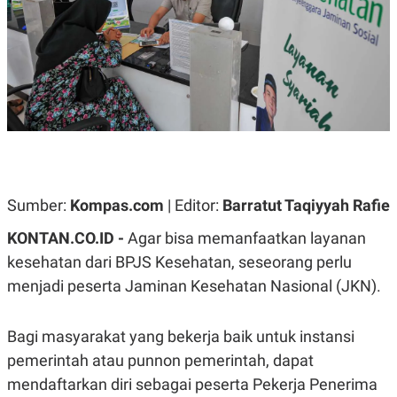
A
A
S
L
I
K
I
E
N
U
D
A
U
N
S
G
T
A
R
N
I
P
I
E
N
Sumber:
Kompas.com
| Editor:
Barratut Taqiyyah Rafie
L
T
U
E
KONTAN.CO.ID -
Agar bisa memanfaatkan layanan
A
R
N
N
kesehatan dari BPJS Kesehatan, seseorang perlu
G
A
menjadi peserta Jaminan Kesehatan Nasional (JKN).
U
S
S
I
A
O
H
N
Bagi masyarakat yang bekerja baik untuk instansi
A
A
L
pemerintah atau punnon pemerintah, dapat
P
R
mendaftarkan diri sebagai peserta Pekerja Penerima
E
E