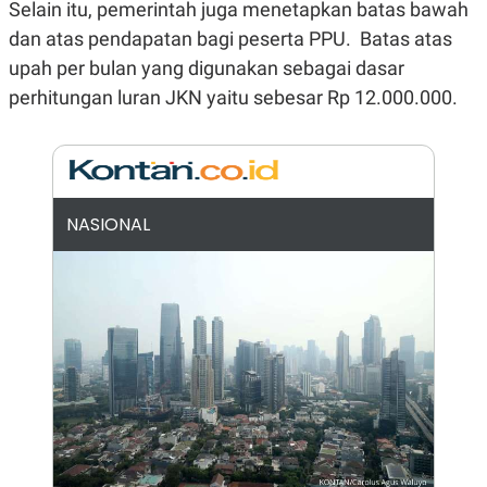
E
E
Selain itu, pemerintah juga menetapkan batas bawah
H
S
A
T
dan atas pendapatan bagi peserta PPU. Batas atas
T
Y
upah per bulan yang digunakan sebagai dasar
A
L
N
E
perhitungan luran JKN yaitu sebesar Rp 12.000.000.
E
A
N
N
G
A
L
L
I
I
S
S
H
I
NASIONAL
S
E
K
X
O
E
L
C
O
U
M
T
I
V
E
C
O
R
N