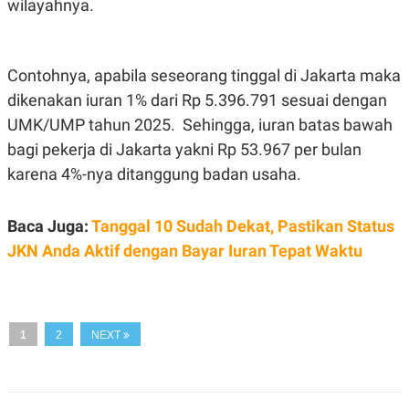
wilayahnya.
A
I
S
V
K
E
E
M
Contohnya, apabila seseorang tinggal di Jakarta maka
E
N
dikenakan iuran 1% dari Rp 5.396.791 sesuai dengan
T
UMK/UMP tahun 2025. Sehingga, iuran batas bawah
E
R
bagi pekerja di Jakarta yakni Rp 53.967 per bulan
I
A
karena 4%-nya ditanggung badan usaha.
N
L
E
Baca Juga:
Tanggal 10 Sudah Dekat, Pastikan Status
S
JKN Anda Aktif dengan Bayar Iuran Tepat Waktu
T
A
R
I
1
2
NEXT
KANAL
P
I
U
M