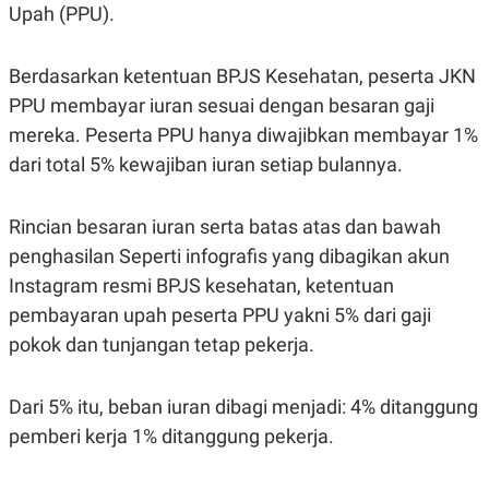
Upah (PPU).
R
G
S
I
O
O
N
N
Berdasarkan ketentuan BPJS Kesehatan, peserta JKN
A
A
L
L
PPU membayar iuran sesuai dengan besaran gaji
F
mereka. Peserta PPU hanya diwajibkan membayar 1%
I
N
dari total 5% kewajiban iuran setiap bulannya.
A
N
C
E
Rincian besaran iuran serta batas atas dan bawah
Y
C
penghasilan Seperti infografis yang dibagikan akun
A
A
Instagram resmi BPJS kesehatan, ketentuan
N
R
G
I
pembayaran upah peserta PPU yakni 5% dari gaji
T
T
E
A
pokok dan tunjangan tetap pekerja.
R
H
.
U
.
Dari 5% itu, beban iuran dibagi menjadi: 4% ditanggung
.
pemberi kerja 1% ditanggung pekerja.
K
L
E
I
S
F