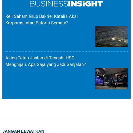
Reli Saham Grup Bakrie: Katalis Aksi
Korporasi atau Euforia Semata?
Asing Tetap Jualan di Tengah IHSG
Menghijau, Apa Saja yang Jadi Ganjalan?
JANGAN LEWATKAN