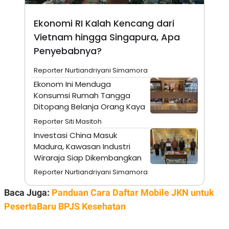
E
R
Ekonomi RI Kalah Kencang dari
F
B
O
U
Vietnam hingga Singapura, Apa
K
S
U
I
Penyebabnya?
S
N
E
Reporter Nurtiandriyani Simamora
S
S
Ekonom Ini Menduga
I
Konsumsi Rumah Tangga
N
S
Ditopang Belanja Orang Kaya
I
Reporter Siti Masitoh
G
H
Investasi China Masuk
T
Madura, Kawasan Industri
S
B
Wiraraja Siap Dikembangkan
T
E
O
L
Reporter Nurtiandriyani Simamora
C
A
K
N
Baca Juga:
Panduan Cara Daftar Mobile JKN untuk
S
J
E
A
PesertaBaru BPJS Kesehatan
T
O
U
N
P