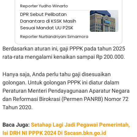
E
Reporter Yudho Winarto
R
DPR Sebut Pelibatan
F
B
O
U
Danantara di KSSK Masih
K
S
Sesuai Mandat UU P2SK
U
I
S
N
Reporter Nurtiandriyani Simamora
E
S
Berdasarkan aturan ini, gaji PPPK pada tahun 2025
S
I
rata-rata mengalami kenaikan sampai Rp 200.000.
N
S
I
G
Hanya saja, Anda perlu tahu gaji disesuaikan
H
golongan. Untuk golongan PPPK ini diatur dalam
T
Peraturan Menteri Pendayagunaan Aparatur Negara
S
B
T
E
dan Reformasi Birokrasi (Permen PANRB) Nomor 72
O
L
C
A
Tahun 2020.
K
N
S
J
E
A
Baca Juga:
Setahap Lagi Jadi Pegawai Pemerintah,
T
O
U
N
Isi DRH NI PPPK 2024 Di Sscasn.bkn.go.id
P