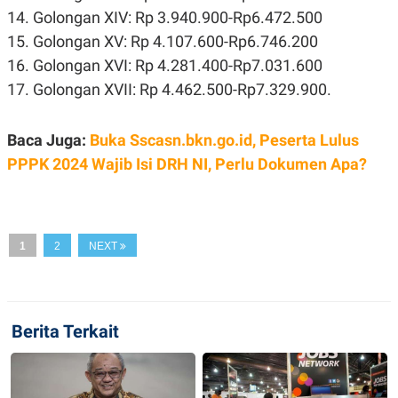
S
A
14. Golongan XIV: Rp 3.940.900-Rp6.472.500
A
G
T
E
15. Golongan XV: Rp 4.107.600-Rp6.746.200
D
S
A
16. Golongan XVI: Rp 4.281.400-Rp7.031.600
T
17. Golongan XVII: Rp 4.462.500-Rp7.329.900.
A
K
L
O
I
Baca Juga:
Buka Sscasn.bkn.go.id, Peserta Lulus
N
P
T
S
PPPK 2024 Wajib Isi DRH NI, Perlu Dokumen Apa?
A
U
N
S
T
V
1
2
NEXT
JARINGAN
K
P
O
R
Berita Terkait
N
E
T
S
A
S
N
R
A
E