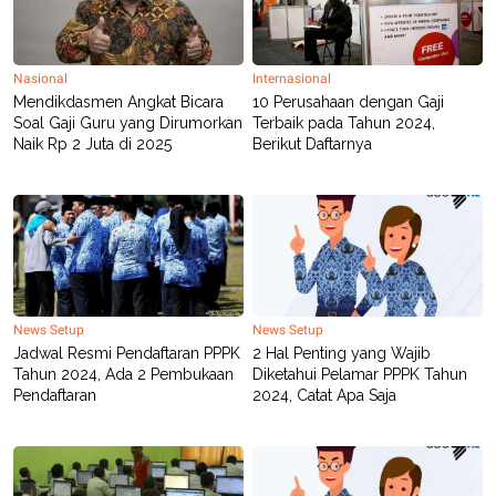
C
L
A
E
D
A
E
S
M
E
Nasional
Internasional
Y
.
Mendikdasmen Angkat Bicara
10 Perusahaan dengan Gaji
I
Soal Gaji Guru yang Dirumorkan
Terbaik pada Tahun 2024,
D
Naik Rp 2 Juta di 2025
Berikut Daftarnya
L
K
A
I
N
N
G
E
G
R
A
J
N
A
A
E
N
M
C
I
News Setup
News Setup
E
T
T
E
Jadwal Resmi Pendaftaran PPPK
2 Hal Penting yang Wajib
A
N
Tahun 2024, Ada 2 Pembukaan
Diketahui Pelamar PPPK Tahun
K
Pendaftaran
2024, Catat Apa Saja
E
A
P
D
A
V
P
E
E
R