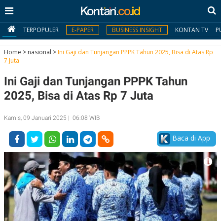
TERPOPULER
E-PAPER
BUSINESS INSIGHT
KONTAN TV
P
Home
>
nasional
>
Ini Gaji dan Tunjangan PPPK Tahun 2025, Bisa di Atas Rp
7 Juta
MY
Ini Gaji dan Tunjangan PPPK Tahun
KONTAN
2025, Bisa di Atas Rp 7 Juta
Daftar
Kamis, 09 Januari 2025 | 06:08 WIB
Masuk
Baca di App
BERITA
I
N
N
A
V
S
E
I
S
O
T
N