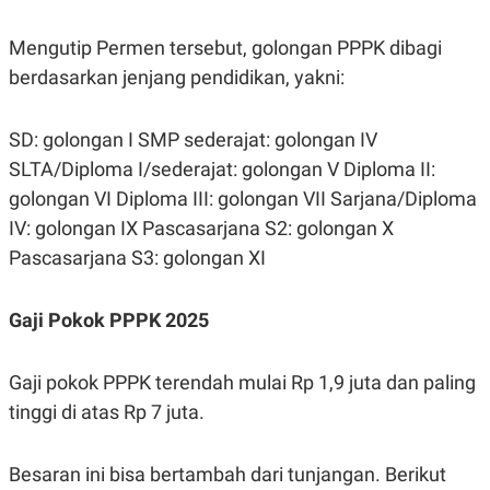
N
S
E
E
Mengutip Permen tersebut, golongan PPPK dibagi
W
R
S
E
berdasarkan jenjang pendidikan, yakni:
S
M
E
O
T
N
SD: golongan I SMP sederajat: golongan IV
U
I
P
A
SLTA/Diploma I/sederajat: golongan V Diploma II:
A
K
golongan VI Diploma III: golongan VII Sarjana/Diploma
D
I
V
L
IV: golongan IX Pascasarjana S2: golongan X
A
Pascasarjana S3: golongan XI
S
K
O
R
Gaji Pokok PPPK 2025
P
O
R
Gaji pokok PPPK terendah mulai Rp 1,9 juta dan paling
A
S
tinggi di atas Rp 7 juta.
I
K
N
I
A
Besaran ini bisa bertambah dari tunjangan. Berikut
L
T