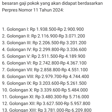
A
I
besaran gaji pokok yang akan didapat berdasarkan
S
V
Perpres Nomor 11 Tahun 2024:
K
E
E
M
E
N
1. Golongan I: Rp 1.938.500-Rp 2.900.900
T
E
2. Golongan II: Rp 2.116.900-Rp 3.071.200
R
I
3. Golongan III: Rp 2.206.500-Rp 3.201.200
A
4. Golongan IV: Rp 2.299.800-Rp 3.336.600
N
5. Golongan V: Rp 2.511.500-Rp 4.189.900
L
E
6. Golongan VI: Rp 2.742.800-Rp 4.367.100
S
T
7. Golongan VII: Rp 2.858.800-Rp 4.551.100
A
8. Golongan VIII: Rp 2.979.700-Rp 4.744.400
R
I
9. Golongan IX: Rp 3.203.600-Rp 5.261.500
10. Golongan X: Rp 3.339.600-Rp 5.484.000
KANAL
11. Golongan XI: Rp 3.480.300-Rp 5.716.000
12. Golongan XII: Rp 3.627.500-Rp 5.957.800
P
I
U
M
13. Golongan XIII: Rp 3.781.000-Rp 6.209.800