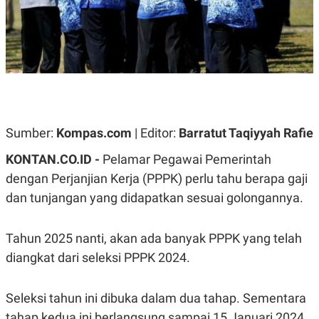
A
A
S
L
I
K
I
E
N
U
D
A
U
N
S
G
T
A
R
Sumber:
Kompas.com
| Editor:
Barratut Taqiyyah Rafie
N
I
P
I
KONTAN.CO.ID -
Pelamar Pegawai Pemerintah
E
N
L
T
dengan Perjanjian Kerja (PPPK) perlu tahu berapa gaji
U
E
A
R
dan tunjangan yang didapatkan sesuai golongannya.
N
N
G
A
U
S
Tahun 2025 nanti, akan ada banyak PPPK yang telah
S
I
A
O
diangkat dari seleksi PPPK 2024.
H
N
A
A
L
Seleksi tahun ini dibuka dalam dua tahap. Sementara
P
R
tahap kedua ini berlangsung sampai 15 Januari 2024.
E
E