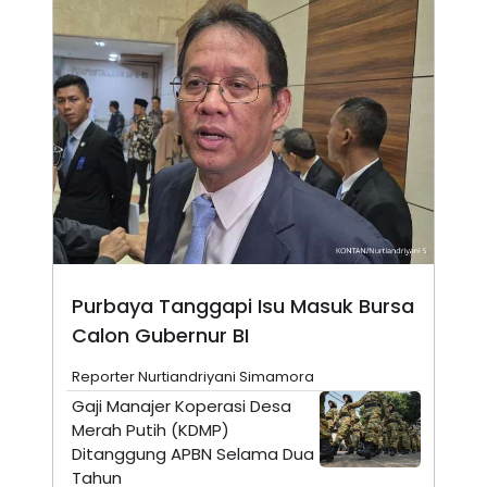
E
E
H
S
A
T
T
Y
A
L
N
E
E
A
N
N
G
A
L
L
I
I
S
S
H
I
S
E
K
X
O
E
L
Purbaya Tanggapi Isu Masuk Bursa
C
O
Calon Gubernur BI
U
M
T
I
Reporter Nurtiandriyani Simamora
V
Gaji Manajer Koperasi Desa
E
C
Merah Putih (KDMP)
O
Ditanggung APBN Selama Dua
R
N
Tahun