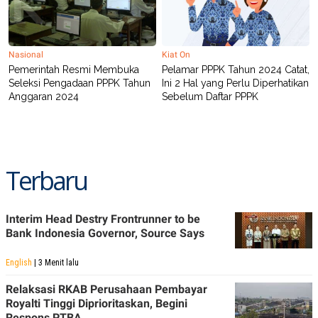
R
T
I
S
I
N
Nasional
Kiat On
G
Pemerintah Resmi Membuka
Pelamar PPPK Tahun 2024 Catat,
K
Seleksi Pengadaan PPPK Tahun
Ini 2 Hal yang Perlu Diperhatikan
G
Anggaran 2024
Sebelum Daftar PPPK
M
E
D
I
A
.
Terbaru
I
D
Interim Head Destry Frontrunner to be
Bank Indonesia Governor, Source Says
SITEMAP
PROFILE
TERM
OF
USE
English
| 3 Menit lalu
PEDOMAN
PEMBERITAAN
Relaksasi RKAB Perusahaan Pembayar
SIBER
Royalti Tinggi Diprioritaskan, Begini
PRIVACY
Respons PTBA