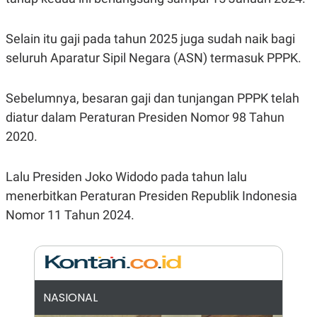
R
G
S
I
O
O
Selain itu gaji pada tahun 2025 juga sudah naik bagi
N
N
A
A
seluruh Aparatur Sipil Negara (ASN) termasuk PPPK.
L
L
F
I
Sebelumnya, besaran gaji dan tunjangan PPPK telah
N
A
diatur dalam Peraturan Presiden Nomor 98 Tahun
N
C
2020.
E
Y
C
A
A
Lalu Presiden Joko Widodo pada tahun lalu
N
R
menerbitkan Peraturan Presiden Republik Indonesia
G
I
T
T
Nomor 11 Tahun 2024.
E
A
R
H
.
U
.
.
K
L
E
I
NASIONAL
S
F