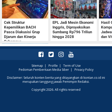
Cek Struktur
EPL Jadi Mesin Ekonomi
Hasil
Kepemilikan BACH
Inggris, Diproyeksikan
Kompa
Pasca Diakusisi Grup
Sumbang Rp796 Triliun
Jadwa
Djarum dan Kinerja
hingga 2028
dan Vi
Sahamnya
Sitemap
|
Profile
|
Term of Use
Pedoman Pemberitaan Media Siber
|
Privacy Policy
Intip Prakiraan Cuaca
Disclaimer: Seluruh konten berita yang ditayangkan di kontan.co.id ini
merupakan tanggung jawab Pemimpin Redaksi.
Sumsel Kamis (6/8):
Hujan Ringan
Copyright 2026. All rights reserved
Mendominasi, Siapkan
Payung!