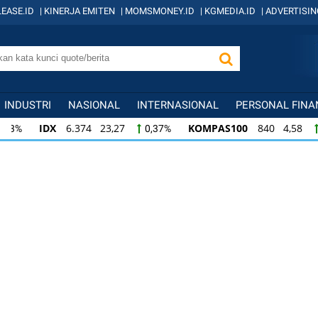
EASE.ID
|
KINERJA EMITEN
|
MOMSMONEY.ID
|
KGMEDIA.ID
|
ADVERTISIN
INDUSTRI
NASIONAL
INTERNASIONAL
PERSONAL FINA
IDX
6.374 23,27
KOMPAS100
840 4,58
0,37%
0,5
KOMPAS100
840 4,58
LQ45
636 2,46
0,55%
0,39
LQ45
636 2,46
ISSI
220 0,24
IDX3
0,39%
0,11%