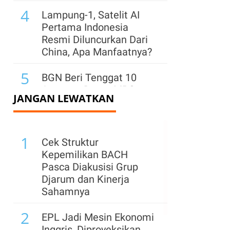
4
Lampung-1, Satelit AI
Pertama Indonesia
Resmi Diluncurkan Dari
China, Apa Manfaatnya?
5
BGN Beri Tenggat 10
Agustus, Dapur MBG
JANGAN LEWATKAN
Tanpa Sertifikat Higiene
Ditutup Permanen
6
1
Pemerintah Perpanjang
Cek Struktur
Penempatan Dana Rp
Kepemilikan BACH
200 Triliun di Bank BUMN
Pasca Diakusisi Grup
hingga Juli 2027
Djarum dan Kinerja
Sahamnya
7
Resmi! Pajak
2
Marketplace Ditunda 1
EPL Jadi Mesin Ekonomi
November 2026,
Inggris, Diproyeksikan