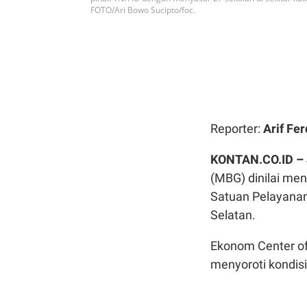
FOTO/Ari Bowo Sucipto/foc.
Reporter:
Arif Fer
KONTAN.CO.ID –
(MBG) dinilai men
Satuan Pelayanan
Selatan.
Ekonom Center of
menyoroti kondisi