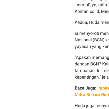
'normal', ya, mit
Kontan.co.id, Min
Kedua, Huda mem
Ia menyoroti men
Nasional (BGN) k
yayasan yang kem
"Apakah memang a
dengan BGN? Kala
tambahan. Ini men
kepentingan," jel
Baca Juga:
Imbas
Mitra Secara Rut
Huda juga menyor