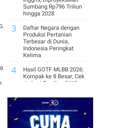
Pedagang Minta
Sumbang Rp796 Triliun
Kepastian Aturan
hingga 2028
8
3
G.
BGN: MBG Tak Ganggu
Daftar Negara dengan
Jam Belajar, Guru Justru
Produksi Pertanian
Ikut Edukasi Siswa
Terbesar di Dunia,
i
Indonesia Peringkat
9
BGN Buka Peluang Jalur
Kelima
Hukum Jika Ditemukan
4
ng
Unsur Sabotase pada
Hasil GOTF MLBB 2026:
Kasus Keracunan MBG
Kompak ke 8 Besar, Cek
k
Jadwal Tanding ONIC
dan Vitality
5
Telegram Sempat Hilang
dari App Store, Ini
Penjelasan Apple dan
n
Durov