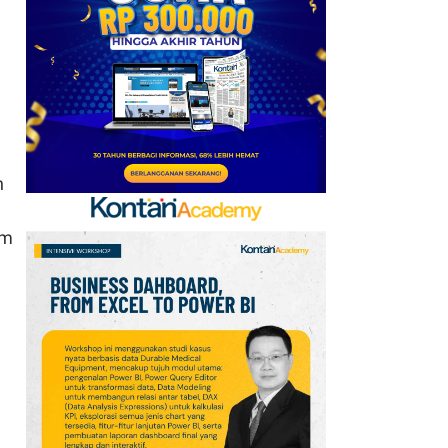
6
Link dan Syarat
Dokumen Pendaftaran
Pandang Istana untuk
Ikut Upacara HUT Ke-81
RI
7
n
Sejarah Hari
Keantariksaan Nasional
Setiap 6 Agustus dan
am
Cara Merayakannya
8
Oppo A7 Pro Max Rilis
dengan Baterai 10.000
mAh, Terbesar
Sepanjang Sejarah Oppo
9
Promo Superindo 6–12