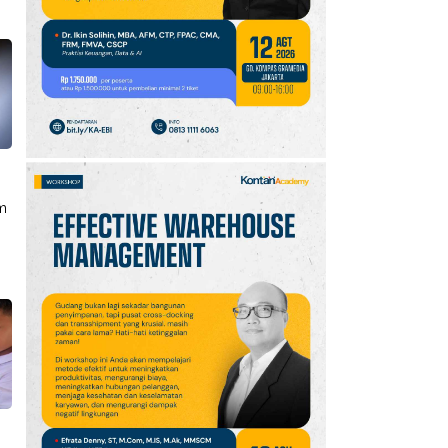
Agustus 2026
Jabodetabek &
Palembang, Diskon
Melon Fujisawa 45%
10
Simak Prakiraan Cuaca
Jawa Barat Kamis (6/8):
Waspada Hujan Ringan
di 3 Wilayah
m