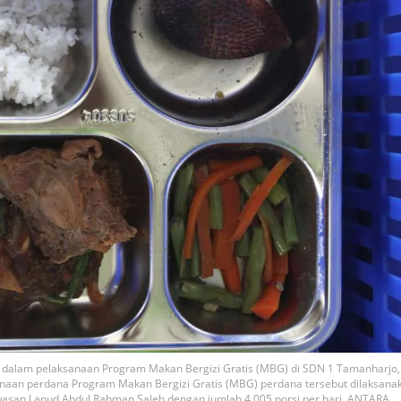
 dalam pelaksanaan Program Makan Bergizi Gratis (MBG) di SDN 1 Tamanharjo,
ksanaan perdana Program Makan Bergizi Gratis (MBG) perdana tersebut dilaksana
wasan Lanud Abdul Rahman Saleh dengan jumlah 4.005 porsi per hari. ANTARA