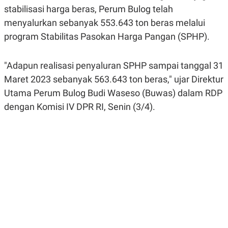
A
A
stabilisasi harga beras, Perum Bulog telah
S
L
menyalurkan sebanyak 553.643 ton beras melalui
I
program Stabilitas Pasokan Harga Pangan (SPHP).
K
I
E
N
U
D
A
U
"Adapun realisasi penyaluran SPHP sampai tanggal 31
N
S
G
T
Maret 2023 sebanyak 563.643 ton beras," ujar Direktur
A
R
Utama Perum Bulog Budi Waseso (Buwas) dalam RDP
N
I
dengan Komisi IV DPR RI, Senin (3/4).
P
I
E
N
L
T
U
E
A
R
N
N
G
A
U
S
S
I
A
O
H
N
A
A
L
P
R
E
E