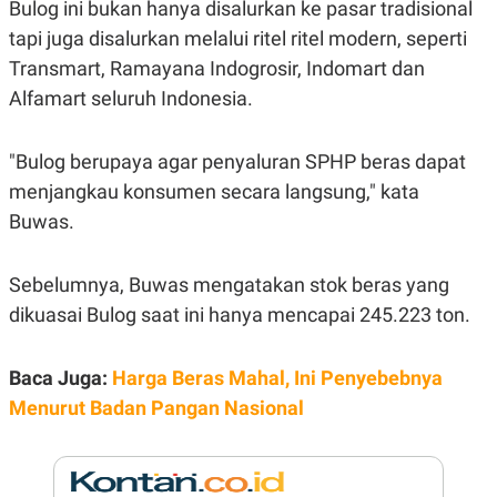
E
E
Bulog ini bukan hanya disalurkan ke pasar tradisional
H
S
tapi juga disalurkan melalui ritel ritel modern, seperti
A
T
T
Y
Transmart, Ramayana Indogrosir, Indomart dan
A
L
N
E
Alfamart seluruh Indonesia.
E
A
N
N
G
A
"Bulog berupaya agar penyaluran SPHP beras dapat
L
L
menjangkau konsumen secara langsung," kata
I
I
S
S
Buwas.
H
I
S
E
K
Sebelumnya, Buwas mengatakan stok beras yang
X
O
E
L
dikuasai Bulog saat ini hanya mencapai 245.223 ton.
C
O
U
M
T
Baca Juga:
Harga Beras Mahal, Ini Penyebebnya
I
V
Menurut Badan Pangan Nasional
E
C
O
R
N