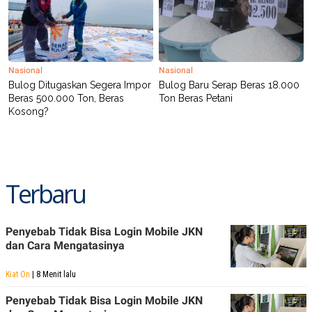
R
T
I
S
I
N
G
Nasional
Nasional
K
Bulog Ditugaskan Segera Impor
Bulog Baru Serap Beras 18.000
G
Beras 500.000 Ton, Beras
Ton Beras Petani
M
Kosong?
E
D
I
A
.
I
D
Terbaru
Penyebab Tidak Bisa Login Mobile JKN
SITEMAP
PROFILE
TERM
OF
dan Cara Mengatasinya
USE
PEDOMAN
Kiat On
| 8 Menit lalu
PEMBERITAAN
SIBER
Penyebab Tidak Bisa Login Mobile JKN
PRIVACY