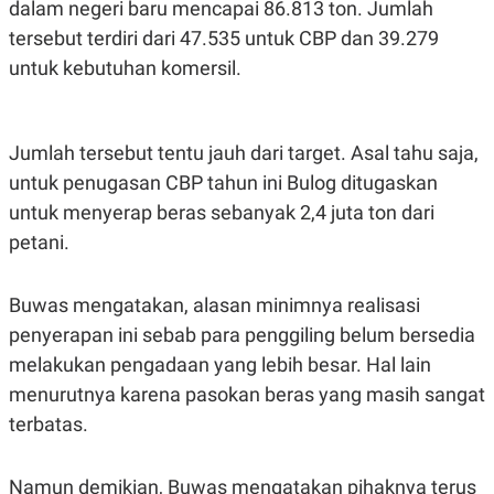
dalam negeri baru mencapai 86.813 ton. Jumlah
A
I
S
V
tersebut terdiri dari 47.535 untuk CBP dan 39.279
K
E
E
untuk kebutuhan komersil.
M
E
N
T
E
Jumlah tersebut tentu jauh dari target. Asal tahu saja,
R
untuk penugasan CBP tahun ini Bulog ditugaskan
I
A
untuk menyerap beras sebanyak 2,4 juta ton dari
N
petani.
L
E
S
T
Buwas mengatakan, alasan minimnya realisasi
A
penyerapan ini sebab para penggiling belum bersedia
R
I
melakukan pengadaan yang lebih besar. Hal lain
menurutnya karena pasokan beras yang masih sangat
KANAL
terbatas.
P
I
U
M
Namun demikian, Buwas mengatakan pihaknya terus