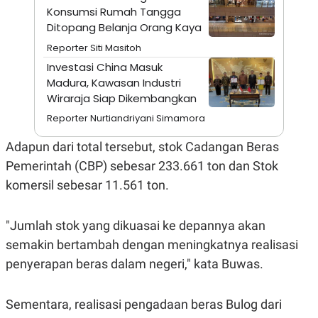
Konsumsi Rumah Tangga
N
S
E
E
Ditopang Belanja Orang Kaya
W
R
Reporter Siti Masitoh
S
E
S
M
Investasi China Masuk
E
O
Madura, Kawasan Industri
T
N
U
I
Wiraraja Siap Dikembangkan
P
A
Reporter Nurtiandriyani Simamora
A
K
D
I
Adapun dari total tersebut, stok Cadangan Beras
V
L
A
Pemerintah (CBP) sebesar 233.661 ton dan Stok
S
K
komersil sebesar 11.561 ton.
O
R
P
"Jumlah stok yang dikuasai ke depannya akan
O
R
semakin bertambah dengan meningkatnya realisasi
A
S
penyerapan beras dalam negeri," kata Buwas.
I
K
N
I
A
Sementara, realisasi pengadaan beras Bulog dari
L
T