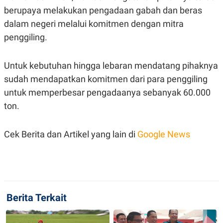
S
A
berupaya melakukan pengadaan gabah dan beras
A
G
T
E
dalam negeri melalui komitmen dengan mitra
D
S
A
penggiling.
T
A
K
L
Untuk kebutuhan hingga lebaran mendatang pihaknya
O
I
sudah mendapatkan komitmen dari para penggiling
N
P
T
S
untuk memperbesar pengadaanya sebanyak 60.000
A
U
N
S
ton.
T
V
Cek Berita dan Artikel yang lain di
Google News
JARINGAN
K
P
O
R
N
E
T
S
Berita Terkait
A
S
N
R
A
E