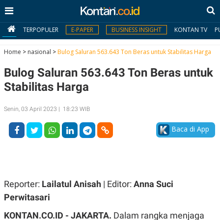
TERPOPULER
E-PAPER
BUSINESS INSIGHT
KONTAN TV
P
Home
>
nasional
>
Bulog Saluran 563.643 Ton Beras untuk Stabilitas Harga
Bulog Saluran 563.643 Ton Beras untuk
MY
KONTAN
Stabilitas Harga
Daftar
Senin, 03 April 2023 | 18:23 WIB
Masuk
Baca di App
BERITA
I
N
Reporter:
Lailatul Anisah
| Editor:
Anna Suci
N
A
V
S
Perwitasari
E
I
S
O
KONTAN.CO.ID - JAKARTA.
Dalam rangka menjaga
T
N