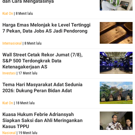
dan Cara Mengatasinya
POLICY
Kiat On
| 8 Menit lalu
Harga Emas Melonjak ke Level Tertinggi
7 Pekan, Data Jobs AS Jadi Pendorong
Internasional
| 8 Menit lalu
Wall Street Cetak Rekor Jumat (7/8),
S&P 500 Terdongkrak Data
Ketenagakerjaan AS
Investasi
| 17 Menit lalu
Tema Hari Masyarakat Adat Sedunia
2026: Dukung Peran Bidan Adat
Kiat On
| 18 Menit lalu
Kuasa Hukum Febrie Adriansyah
Siapkan Saksi dan Ahli Meringankan
Kasus TPPU
Nasional
| 19 Menit lalu