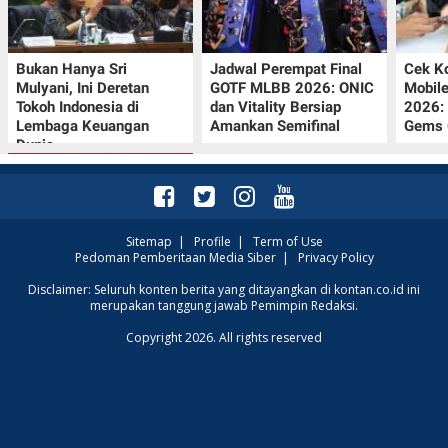
Bukan Hanya Sri
Jadwal Perempat Final
Cek K
Mulyani, Ini Deretan
GOTF MLBB 2026: ONIC
Mobil
Tokoh Indonesia di
dan Vitality Bersiap
2026:
Lembaga Keuangan
Amankan Semifinal
Gems G
Dunia
Sitemap
|
Profile
|
Term of Use
Pedoman Pemberitaan Media Siber
|
Privacy Policy
Promo JSM Superindo
Disclaimer: Seluruh konten berita yang ditayangkan di kontan.co.id ini
merupakan tanggung jawab Pemimpin Redaksi.
7–9 Agustus 2026,
Minyak Goreng
Copyright 2026. All rights reserved
Rp37.900 hingga Buah
Diskon 50%