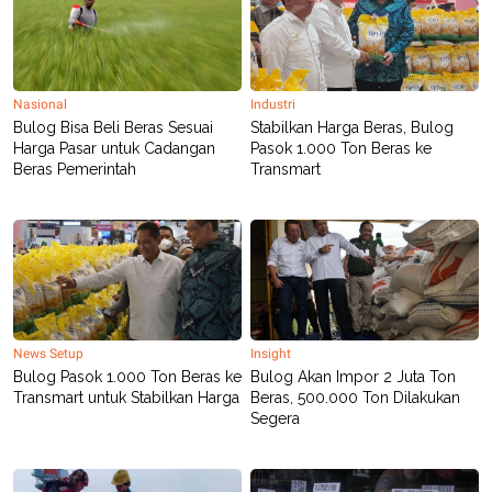
C
L
A
E
D
A
E
S
M
E
Y
.
Nasional
Industri
I
Bulog Bisa Beli Beras Sesuai
Stabilkan Harga Beras, Bulog
D
Harga Pasar untuk Cadangan
Pasok 1.000 Ton Beras ke
L
K
Beras Pemerintah
Transmart
A
I
N
N
G
E
G
R
A
J
N
A
A
E
N
M
C
I
E
T
T
E
News Setup
Insight
A
N
Bulog Pasok 1.000 Ton Beras ke
Bulog Akan Impor 2 Juta Ton
K
Transmart untuk Stabilkan Harga
Beras, 500.000 Ton Dilakukan
E
A
Segera
P
D
A
V
P
E
E
R