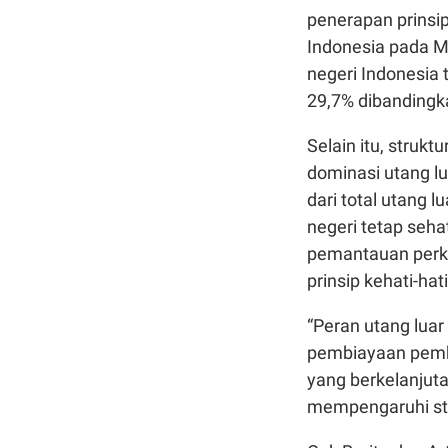
penerapan prinsip
Indonesia pada Me
negeri Indonesia
29,7% dibandingk
Selain itu, strukt
dominasi utang l
dari total utang 
negeri tetap seh
pemantauan perke
prinsip kehati-ha
“Peran utang lua
pembiayaan pemb
yang berkelanjuta
mempengaruhi sta