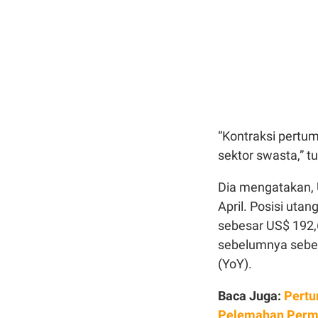
“Kontraksi pertu
sektor swasta,” t
Dia mengatakan, 
April. Posisi uta
sebesar US$ 192,6
sebelumnya sebes
(YoY).
Baca Juga:
Pertu
Pelemahan Perm