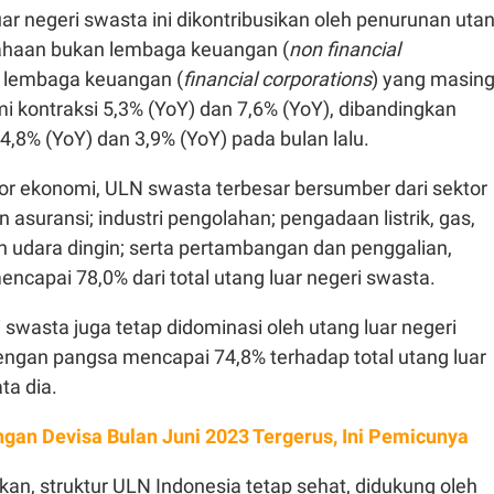
uar negeri swasta ini dikontribusikan oleh penurunan uta
sahaan bukan lembaga keuangan (
non financial
n lembaga keuangan (
financial corporations
) yang masing
 kontraksi 5,3% (YoY) dan 7,6% (YoY), dibandingkan
4,8% (YoY) dan 3,9% (YoY) pada bulan lalu.
or ekonomi, ULN swasta terbesar bersumber dari sektor
 asuransi; industri pengolahan; pengadaan listrik, gas,
n udara dingin; serta pertambangan dan penggalian,
capai 78,0% dari total utang luar negeri swasta.
i swasta juga tetap didominasi oleh utang luar negeri
engan pangsa mencapai 74,8% terhadap total utang luar
ta dia.
gan Devisa Bulan Juni 2023 Tergerus, Ini Pemicunya
n, struktur ULN Indonesia tetap sehat, didukung oleh