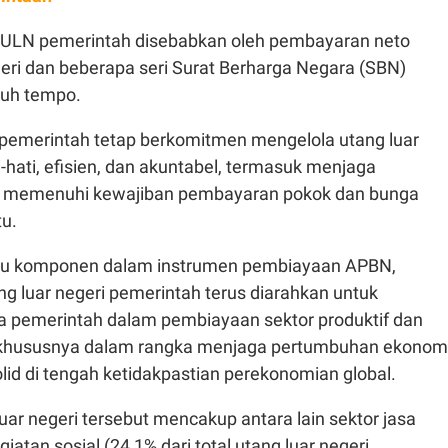
 ULN pemerintah disebabkan oleh pembayaran neto
eri dan beberapa seri Surat Berharga Negara (SBN)
tuh tempo.
pemerintah tetap berkomitmen mengelola utang luar
i-hati, efisien, dan akuntabel, termasuk menjaga
am memenuhi kewajiban pembayaran pokok dan bunga
tu.
atu komponen dalam instrumen pembiayaan APBN,
g luar negeri pemerintah terus diarahkan untuk
pemerintah dalam pembiayaan sektor produktif dan
s, khususnya dalam rangka menjaga pertumbuhan ekonom
lid di tengah ketidakpastian perekonomian global.
ar negeri tersebut mencakup antara lain sektor jasa
iatan sosial (24,1% dari total utang luar negeri