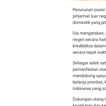
Penurunan posisi
pinjaman luar neg
domestik yang ja
Dia mengatakan, 
negeri secara hat
kredibilitas dal
secara tepat wak
Sebagai salah s
pemanfaatan utan
mendukung upaya 
belanja priorita
Indonesia yang so
Dukungan utang lu
kesehatan dan keg