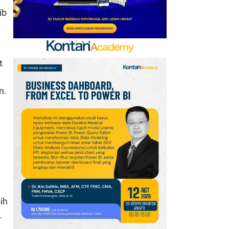
ib
t
n.
ih
.