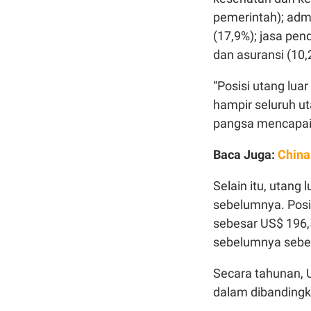
pemerintah); admi
(17,9%); jasa pen
dan asuransi (10,
“Posisi utang lua
hampir seluruh ut
pangsa mencapai 9
Baca Juga:
China
Selain itu, utang
sebelumnya. Posis
sebesar US$ 196,5
sebelumnya sebes
Secara tahunan, 
dalam dibandingk