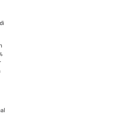
di
h
%
r
m
al