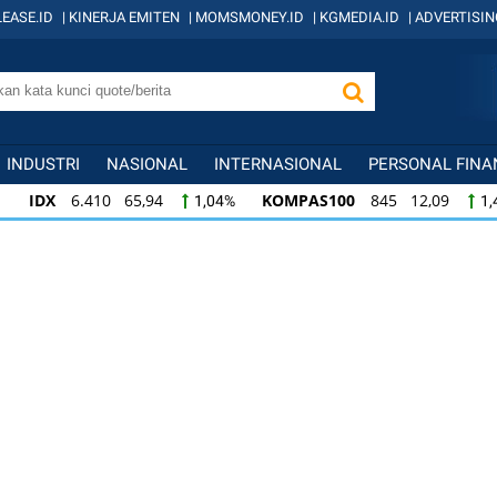
EASE.ID
|
KINERJA EMITEN
|
MOMSMONEY.ID
|
KGMEDIA.ID
|
ADVERTISIN
INDUSTRI
NASIONAL
INTERNASIONAL
PERSONAL FINA
IDX
6.410 65,94
KOMPAS100
845 12,09
1,04%
1,
KOMPAS100
845 12,09
LQ45
640 9,44
1,45%
1,5
LQ45
640 9,44
ISSI
222 2,82
IDX3
1,50%
1,29%