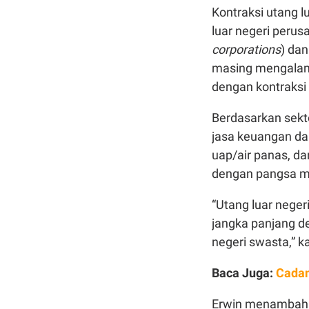
Kontraksi utang l
luar negeri peru
corporations
) da
masing mengalami
dengan kontraksi 
Berdasarkan sekt
jasa keuangan dan
uap/air panas, da
dengan pangsa men
“Utang luar neger
jangka panjang d
negeri swasta,” ka
Baca Juga:
Cadan
Erwin menambahka