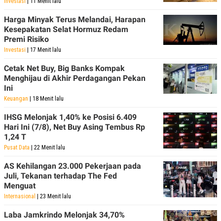
Investasi
| 11 Menit lalu
Harga Minyak Terus Melandai, Harapan
Kesepakatan Selat Hormuz Redam
Premi Risiko
Investasi
| 17 Menit lalu
Cetak Net Buy, Big Banks Kompak
Menghijau di Akhir Perdagangan Pekan
Ini
Keuangan
| 18 Menit lalu
IHSG Melonjak 1,40% ke Posisi 6.409
Hari Ini (7/8), Net Buy Asing Tembus Rp
1,24 T
Pusat Data
| 22 Menit lalu
AS Kehilangan 23.000 Pekerjaan pada
Juli, Tekanan terhadap The Fed
Menguat
Internasional
| 23 Menit lalu
Laba Jamkrindo Melonjak 34,70%