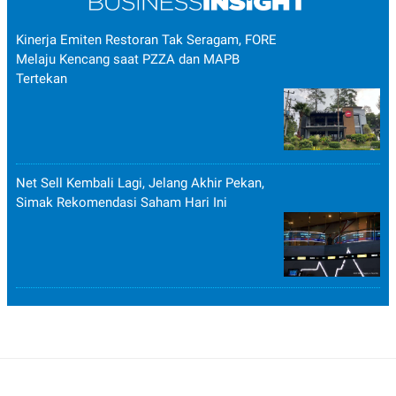
Kinerja Emiten Restoran Tak Seragam, FORE
Melaju Kencang saat PZZA dan MAPB
Tertekan
Net Sell Kembali Lagi, Jelang Akhir Pekan,
Simak Rekomendasi Saham Hari Ini