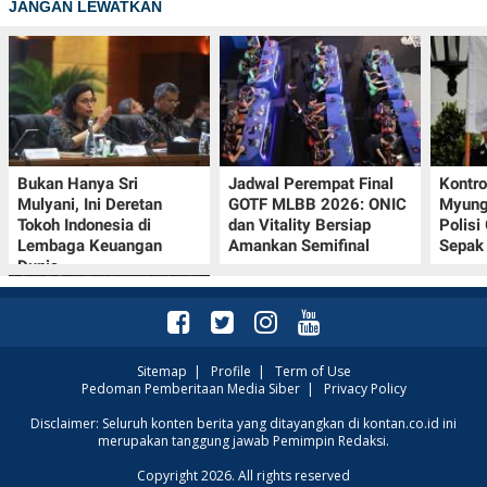
JANGAN LEWATKAN
Bukan Hanya Sri
Jadwal Perempat Final
Kontr
Mulyani, Ini Deretan
GOTF MLBB 2026: ONIC
Myung-
Tokoh Indonesia di
dan Vitality Bersiap
Polisi
Lembaga Keuangan
Amankan Semifinal
Sepak 
Dunia
Sitemap
|
Profile
|
Term of Use
Pedoman Pemberitaan Media Siber
|
Privacy Policy
Klasemen Grup A Piala
Disclaimer: Seluruh konten berita yang ditayangkan di kontan.co.id ini
merupakan tanggung jawab Pemimpin Redaksi.
AFF 2026: Ini Skenario
Indonesia Lolos ke
Copyright 2026. All rights reserved
Semifinal