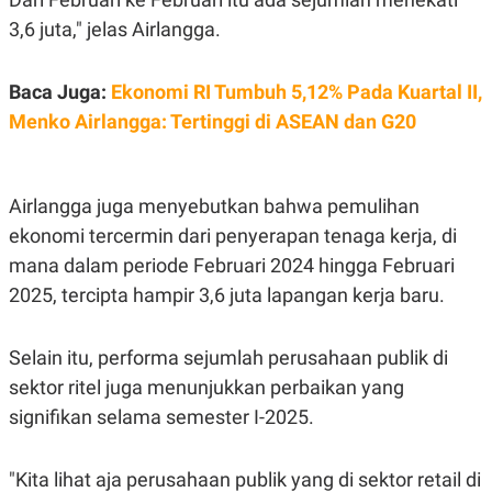
S
A
A
G
3,6 juta," jelas Airlangga.
T
E
D
S
A
Baca Juga:
Ekonomi RI Tumbuh 5,12% Pada Kuartal II,
T
A
Menko Airlangga: Tertinggi di ASEAN dan G20
K
L
O
I
N
P
T
S
Airlangga juga menyebutkan bahwa pemulihan
A
U
N
S
ekonomi tercermin dari penyerapan tenaga kerja, di
T
mana dalam periode Februari 2024 hingga Februari
V
2025, tercipta hampir 3,6 juta lapangan kerja baru.
JARINGAN
Selain itu, performa sejumlah perusahaan publik di
K
P
sektor ritel juga menunjukkan perbaikan yang
O
R
N
E
signifikan selama semester I-2025.
T
S
A
S
N
R
"Kita lihat aja perusahaan publik yang di sektor retail di
A
E