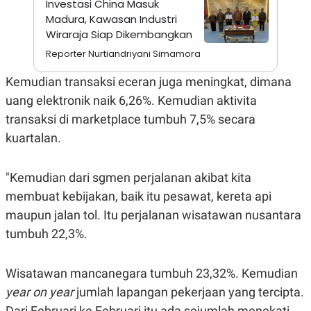
Investasi China Masuk
A
I
S
V
Madura, Kawasan Industri
K
E
Wiraraja Siap Dikembangkan
E
M
Reporter Nurtiandriyani Simamora
E
N
Kemudian transaksi eceran juga meningkat, dimana
T
E
uang elektronik naik 6,26%. Kemudian aktivita
R
I
transaksi di marketplace tumbuh 7,5% secara
A
kuartalan.
N
L
E
"Kemudian dari sgmen perjalanan akibat kita
S
T
membuat kebijakan, baik itu pesawat, kereta api
A
R
maupun jalan tol. Itu perjalanan wisatawan nusantara
I
tumbuh 22,3%.
KANAL
Wisatawan mancanegara tumbuh 23,32%. Kemudian
year on year
jumlah lapangan pekerjaan yang tercipta.
P
I
U
M
Dari Februari ke Februari itu ada sejumlah menekati