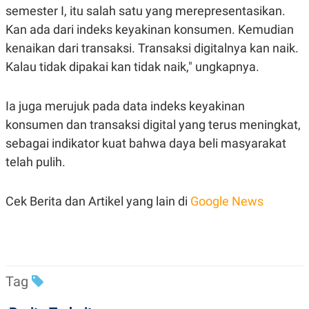
C
L
semester I, itu salah satu yang merepresentasikan.
A
E
D
A
Kan ada dari indeks keyakinan konsumen. Kemudian
E
S
kenaikan dari transaksi. Transaksi digitalnya kan naik.
M
E
Y
.
Kalau tidak dipakai kan tidak naik," ungkapnya.
I
D
L
K
Ia juga merujuk pada data indeks keyakinan
A
I
N
N
konsumen dan transaksi digital yang terus meningkat,
G
E
sebagai indikator kuat bahwa daya beli masyarakat
G
R
A
J
telah pulih.
N
A
A
E
N
M
C
I
Cek Berita dan Artikel yang lain di
Google News
E
T
T
E
A
N
K
E
A
P
D
Tag
A
V
P
E
E
R