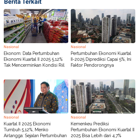
Berita Terkait
R
T
I
S
I
N
G
K
G
M
Nasional
Nasional
E
Ekonom: Data Pertumbuhan
Pertumbuhan Ekonomi Kuartal
D
Ekonomi Kuartal II 2025 5,12%
II-2025 Diprediksi Capai 5%, Ini
I
Tak Mencerminkan Kondisi Riil
Faktor Pendorongnya
A
.
I
D
SITEMAP
PROFILE
TERM
OF
USE
Nasional
Nasional
PEDOMAN
Kuartal II 2025 Ekonomi
Kemenkeu Prediksi
PEMBERITAAN
Tumbuh 5,12%, Menko
Pertumbuhan Ekonomi Kuartal II
SIBER
Airlangga: Sejalan Pertumbuhan
2025 Bisa Lebih dari 4,7%
PRIVACY