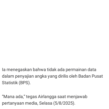
E
E
H
S
A
T
T
Y
A
L
N
E
E
A
N
N
G
A
L
L
I
I
S
S
H
I
S
E
K
X
O
E
L
Ia menegaskan bahwa tidak ada permainan data
C
O
U
M
dalam penyajian angka yang dirilis oleh Badan Pusat
T
Statistik (BPS).
I
V
E
C
“Mana ada,” tegas Airlangga saat menjawab
O
R
pertanyaan media, Selasa (5/8/2025).
N