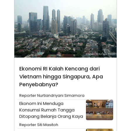
N
S
E
E
W
R
S
E
S
M
E
O
T
N
U
I
P
A
A
K
D
I
V
L
A
Ekonomi RI Kalah Kencang dari
S
K
Vietnam hingga Singapura, Apa
O
R
Penyebabnya?
P
O
Reporter Nurtiandriyani Simamora
R
A
Ekonom Ini Menduga
S
Konsumsi Rumah Tangga
I
Ditopang Belanja Orang Kaya
K
N
I
A
Reporter Siti Masitoh
L
T