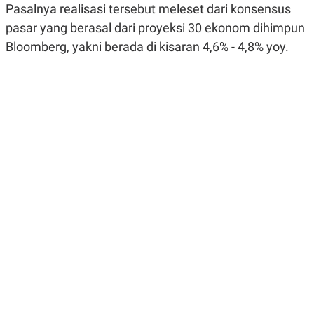
Pasalnya realisasi tersebut meleset dari konsensus
R
G
S
I
pasar yang berasal dari proyeksi 30 ekonom dihimpun
O
O
N
N
Bloomberg, yakni berada di kisaran 4,6% - 4,8% yoy.
A
A
L
L
F
I
N
A
N
C
E
Y
C
A
A
N
R
G
I
T
T
E
A
R
H
.
U
.
.
K
L
E
I
S
F