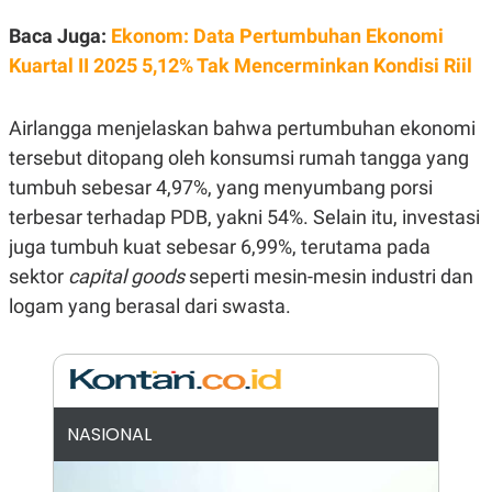
E
R
Baca Juga:
Ekonom: Data Pertumbuhan Ekonomi
F
B
Kuartal II 2025 5,12% Tak Mencerminkan Kondisi Riil
O
U
K
S
U
I
S
N
Airlangga menjelaskan bahwa pertumbuhan ekonomi
E
tersebut ditopang oleh konsumsi rumah tangga yang
S
S
tumbuh sebesar 4,97%, yang menyumbang porsi
I
N
terbesar terhadap PDB, yakni 54%. Selain itu, investasi
S
juga tumbuh kuat sebesar 6,99%, terutama pada
I
G
sektor
capital goods
seperti mesin-mesin industri dan
H
T
logam yang berasal dari swasta.
S
B
T
E
O
L
C
A
K
N
S
J
E
A
NASIONAL
T
O
U
N
P