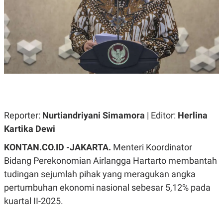
A
A
S
L
I
K
I
E
N
U
D
A
U
N
S
G
T
A
R
N
I
P
I
E
N
Reporter:
Nurtiandriyani Simamora
| Editor:
Herlina
L
T
Kartika Dewi
U
E
A
R
N
N
KONTAN.CO.ID -JAKARTA.
Menteri Koordinator
G
A
Bidang Perekonomian Airlangga Hartarto membantah
U
S
S
I
tudingan sejumlah pihak yang meragukan angka
A
O
H
N
pertumbuhan ekonomi nasional sebesar 5,12% pada
A
A
kuartal II-2025.
L
P
R
E
E