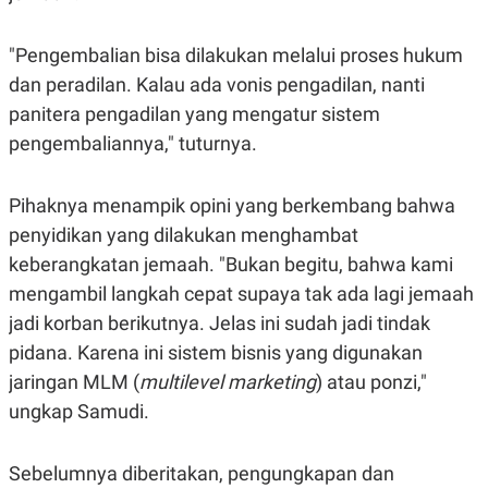
C
L
A
E
D
A
"Pengembalian bisa dilakukan melalui proses hukum
E
S
M
E
dan peradilan. Kalau ada vonis pengadilan, nanti
Y
.
I
panitera pengadilan yang mengatur sistem
D
pengembaliannya," tuturnya.
L
K
A
I
N
N
Pihaknya menampik opini yang berkembang bahwa
G
E
G
R
penyidikan yang dilakukan menghambat
A
J
N
A
keberangkatan jemaah. "Bukan begitu, bahwa kami
A
E
mengambil langkah cepat supaya tak ada lagi jemaah
N
M
C
I
jadi korban berikutnya. Jelas ini sudah jadi tindak
E
T
T
E
pidana. Karena ini sistem bisnis yang digunakan
A
N
jaringan MLM (
multilevel marketing
) atau ponzi,"
K
ungkap Samudi.
E
A
P
D
A
V
P
E
Sebelumnya diberitakan, pengungkapan dan
E
R