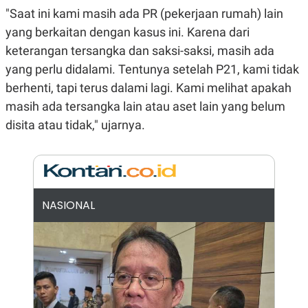
E
"Saat ini kami masih ada PR (pekerjaan rumah) lain
R
yang berkaitan dengan kasus ini. Karena dari
F
B
O
U
keterangan tersangka dan saksi-saksi, masih ada
K
S
U
I
yang perlu didalami. Tentunya setelah P21, kami tidak
S
N
berhenti, tapi terus dalami lagi. Kami melihat apakah
E
S
masih ada tersangka lain atau aset lain yang belum
S
I
disita atau tidak," ujarnya.
N
S
I
G
H
T
NASIONAL
S
B
T
E
O
L
C
A
K
N
S
J
E
A
T
O
U
N
P