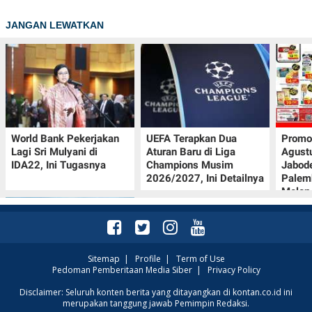
JANGAN LEWATKAN
World Bank Pekerjakan
UEFA Terapkan Dua
Promo
Lagi Sri Mulyani di
Aturan Baru di Liga
Agust
IDA22, Ini Tugasnya
Champions Musim
Jabod
2026/2027, Ini Detailnya
Palem
Melon
Sitemap
|
Profile
|
Term of Use
Pedoman Pemberitaan Media Siber
|
Privacy Policy
Intip Prakiraan Cuaca
Disclaimer: Seluruh konten berita yang ditayangkan di kontan.co.id ini
merupakan tanggung jawab Pemimpin Redaksi.
Sumsel Kamis (6/8):