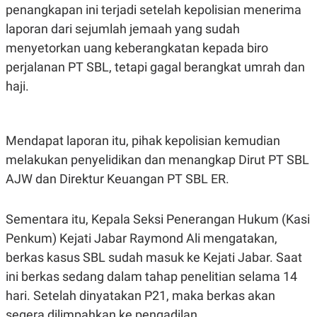
R
T
penangkapan ini terjadi setelah kepolisian menerima
I
laporan dari sejumlah jemaah yang sudah
S
I
menyetorkan uang keberangkatan kepada biro
N
G
perjalanan PT SBL, tetapi gagal berangkat umrah dan
K
haji.
G
M
E
D
I
Mendapat laporan itu, pihak kepolisian kemudian
A
melakukan penyelidikan dan menangkap Dirut PT SBL
.
I
AJW dan Direktur Keuangan PT SBL ER.
D
Sementara itu, Kepala Seksi Penerangan Hukum (Kasi
SITEMAP
PROFILE
TERM
Penkum) Kejati Jabar Raymond Ali mengatakan,
OF
berkas kasus SBL sudah masuk ke Kejati Jabar. Saat
USE
ini berkas sedang dalam tahap penelitian selama 14
PEDOMAN
PEMBERITAAN
hari. Setelah dinyatakan P21, maka berkas akan
SIBER
segera dilimpahkan ke pengadilan.
PRIVACY