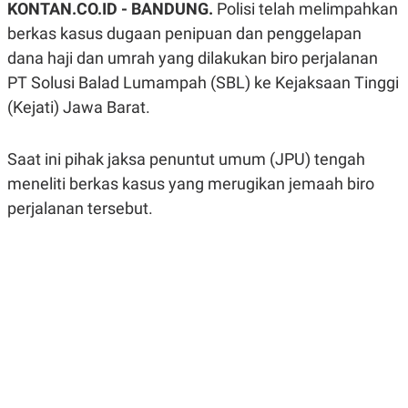
KONTAN.CO.ID -
BANDUNG.
Polisi telah melimpahkan
A
A
S
L
berkas kasus dugaan penipuan dan penggelapan
I
dana haji dan umrah yang dilakukan biro perjalanan
K
I
PT Solusi Balad Lumampah (SBL) ke Kejaksaan Tinggi
E
N
U
D
(Kejati) Jawa Barat.
A
U
N
S
G
T
A
R
Saat ini pihak jaksa penuntut umum (JPU) tengah
N
I
meneliti berkas kasus yang merugikan jemaah biro
P
I
perjalanan tersebut.
E
N
L
T
U
E
A
R
N
N
G
A
U
S
S
I
A
O
H
N
A
A
L
P
R
E
E