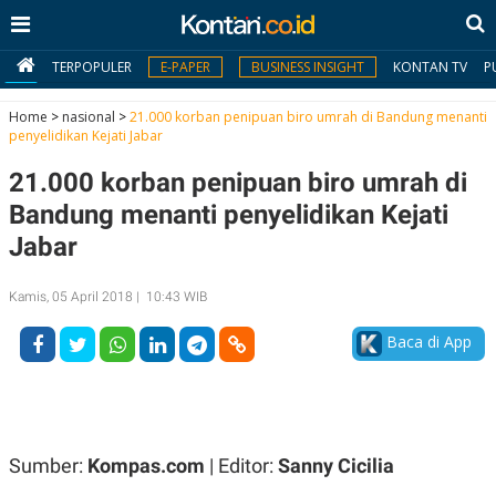
TERPOPULER
E-PAPER
BUSINESS INSIGHT
KONTAN TV
P
Home
>
nasional
>
21.000 korban penipuan biro umrah di Bandung menanti
penyelidikan Kejati Jabar
MY
21.000 korban penipuan biro umrah di
KONTAN
Bandung menanti penyelidikan Kejati
Daftar
Jabar
Masuk
Kamis, 05 April 2018 | 10:43 WIB
Baca di App
BERITA
I
N
N
A
V
S
E
I
Sumber:
Kompas.com
| Editor:
Sanny Cicilia
S
O
T
N