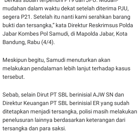
E
E
H
S
mudahan dalam waktu dekat setelah diterima PJU,
A
T
T
Y
segera P21. Setelah itu nanti kami serahkan barang
A
L
bukti dan tersangka,” kata Direktur Reskrimsus Polda
N
E
Jabar Kombes Pol Samudi, di Mapolda Jabar, Kota
E
A
N
N
Bandung, Rabu (4/4).
G
A
L
L
I
I
S
S
Meskipun begitu, Samudi menuturkan akan
H
I
melakukan pendalaman lebih lanjut terhadap kasus
S
tersebut.
E
K
X
O
E
L
C
O
Sebab, selain Dirut PT SBL berinisial AJW SN dan
U
M
T
Direktur Keuangan PT SBL berinisial ER yang sudah
I
ditetapkan menjadi tersangka, polisi masih melakukan
V
E
penelusuran lainnya berdasarkan keterangan dari
C
O
tersangka dan para saksi.
R
N