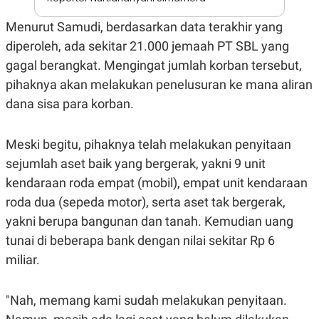
A
I
S
V
Menurut Samudi, berdasarkan data terakhir yang
K
E
E
diperoleh, ada sekitar 21.000 jemaah PT SBL yang
M
E
gagal berangkat. Mengingat jumlah korban tersebut,
N
pihaknya akan melakukan penelusuran ke mana aliran
T
E
dana sisa para korban.
R
I
A
N
Meski begitu, pihaknya telah melakukan penyitaan
L
sejumlah aset baik yang bergerak, yakni 9 unit
E
kendaraan roda empat (mobil), empat unit kendaraan
S
T
roda dua (sepeda motor), serta aset tak bergerak,
A
R
yakni berupa bangunan dan tanah. Kemudian uang
I
tunai di beberapa bank dengan nilai sekitar Rp 6
miliar.
KANAL
"Nah, memang kami sudah melakukan penyitaan.
P
I
U
M