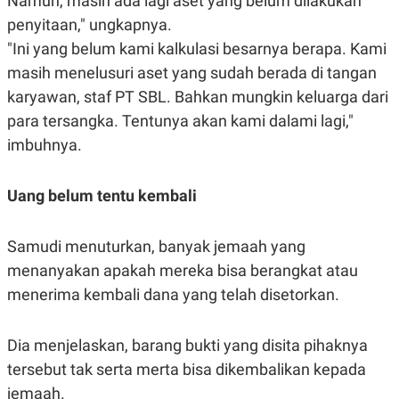
Namun, masih ada lagi aset yang belum dilakukan
S
A
A
G
penyitaan," ungkapnya.
T
E
"Ini yang belum kami kalkulasi besarnya berapa. Kami
D
S
A
masih menelusuri aset yang sudah berada di tangan
T
A
karyawan, staf PT SBL. Bahkan mungkin keluarga dari
K
L
para tersangka. Tentunya akan kami dalami lagi,"
O
I
N
P
imbuhnya.
T
S
A
U
N
S
Uang belum tentu kembali
T
V
Samudi menuturkan, banyak jemaah yang
JARINGAN
menanyakan apakah mereka bisa berangkat atau
menerima kembali dana yang telah disetorkan.
K
P
O
R
N
E
Dia menjelaskan, barang bukti yang disita pihaknya
T
S
A
S
tersebut tak serta merta bisa dikembalikan kepada
N
R
A
E
jemaah.