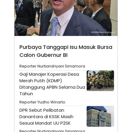
N
S
E
E
W
R
S
E
S
M
E
O
T
N
U
I
P
A
Purbaya Tanggapi Isu Masuk Bursa
A
K
Calon Gubernur BI
D
I
V
L
A
Reporter Nurtiandriyani Simamora
S
Gaji Manajer Koperasi Desa
K
O
Merah Putih (KDMP)
R
Ditanggung APBN Selama Dua
P
Tahun
O
R
Reporter Yudho Winarto
A
S
DPR Sebut Pelibatan
I
Danantara di KSSK Masih
K
N
Sesuai Mandat UU P2SK
I
A
L
T
Reporter Nurtiandriyani Simamora