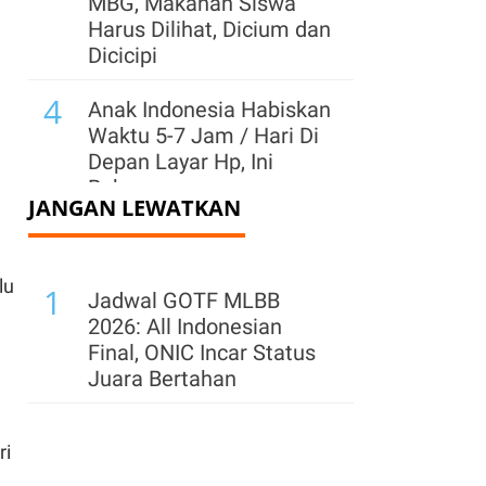
MBG, Makanan Siswa
Harus Dilihat, Dicium dan
Dicicipi
4
Anak Indonesia Habiskan
Waktu 5-7 Jam / Hari Di
Depan Layar Hp, Ini
Bahayanya
JANGAN LEWATKAN
5
PPh 22 Ditunda,
Tokopedia Refund Dana
lu
1
Pajak Penjual Paling
Jadwal GOTF MLBB
Lambat 30 September
2026: All Indonesian
Final, ONIC Incar Status
6
Cadangan Devisa
Juara Bertahan
Diproyeksi di Kisaran
US$ 142 Miliar-US$ 146
Miliar di Akhir 2026
ri