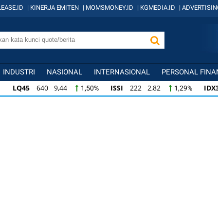
EASE.ID
|
KINERJA EMITEN
|
MOMSMONEY.ID
|
KGMEDIA.ID
|
ADVERTISIN
INDUSTRI
NASIONAL
INTERNASIONAL
PERSONAL FINA
LQ45
640 9,44
ISSI
222 2,82
IDX
1,50%
1,29%
ISSI
222 2,82
IDX30
359 5,14
IDXH
1,29%
1,45%
IDX30
359 5,14
IDXHIDIV20
438 4,81
1,45%
1,11