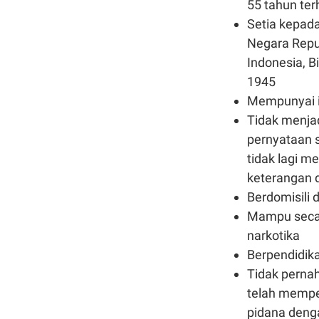
55 tahun ter
Setia kepad
Negara Repu
Indonesia, B
1945
Mempunyai int
Tidak menjad
pernyataan 
tidak lagi me
keterangan d
Berdomisili 
Mampu secar
narkotika
Berpendidik
Tidak perna
telah mempe
pidana deng