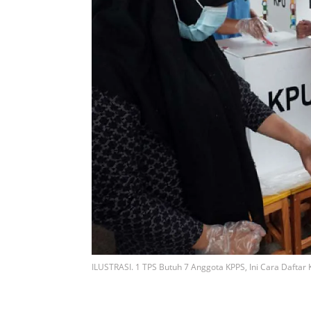
ILUSTRASI. 1 TPS Butuh 7 Anggota KPPS, Ini Cara Daftar