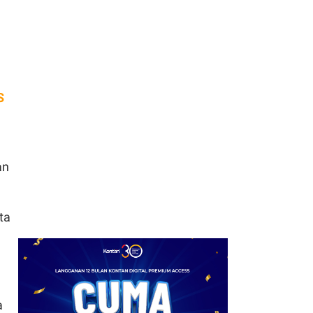
7
Target Penerima MBG
Dipangkas Jadi 63 Juta
Orang, BGN Benahi Data
dan Kapasitas SPPG
8
S
Dana Desa Telah
Tersalurkan Rp 16,05
Triliun Hingga Juni 2026
9
Alasan Daya Beli di Balik
an
Penundaan Pajak
Marketplace Dikritik, Ini
Kata Pengamat
ta
10
Menkeu Purbaya Perkuat
Pengawasan Laut
Perbatasan Timur
Indonesia
a