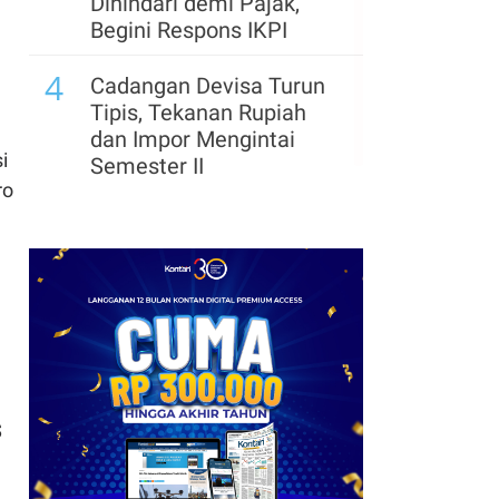
Dihindari demi Pajak,
Begini Respons IKPI
4
Cadangan Devisa Turun
Tipis, Tekanan Rupiah
dan Impor Mengintai
i
Semester II
ro
$