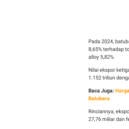
Pada 2024, batub
8,65% terhadap to
alloy 5,82%.
Nilai ekspor keti
1.152 triliun den
Baca Juga:
Harga
Batubara
Rinciannya, eksp
27,76 miliar dan f