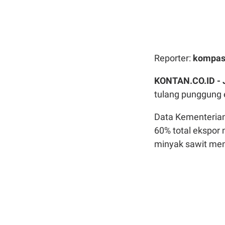
Reporter:
kompas
KONTAN.CO.ID -
tulang punggung 
Data Kementerian
60% total ekspor 
minyak sawit men