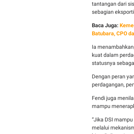
tantangan dari si
sebagian eksportir
Baca Juga:
Kemen
Batubara, CPO da
Ia menambahkan, 
kuat dalam perda
statusnya sebaga
Dengan peran yan
perdagangan, pen
Fendi juga menil
mampu menerapkan
“Jika DSI mampu 
melalui mekanism