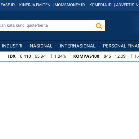
EASE.ID
|
KINERJA EMITEN
|
MOMSMONEY.ID
|
KGMEDIA.ID
|
ADVERTISIN
INDUSTRI
NASIONAL
INTERNASIONAL
PERSONAL FINA
IDX
6.410 65,94
KOMPAS100
845 12,09
1,04%
1,
KOMPAS100
845 12,09
LQ45
640 9,44
1,45%
1,5
LQ45
640 9,44
ISSI
222 2,82
IDX3
1,50%
1,29%