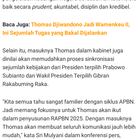
S
A
baik secara
prudent
, akuntabel, disiplin dan kredibel.
A
G
T
E
D
S
A
Baca Juga:
Thomas Djiwandono Jadi Wamenkeu II,
T
A
Ini Sejumlah Tugas yang Bakal Dijalankan
K
L
O
I
N
P
Selain itu, masuknya Thomas dalam kabinet juga
T
S
dinilai akan memudahkan proses sinkronisasi
A
U
N
S
sejumlah kebijakan dari Presiden terpilih Prabowo
T
V
Subianto dan Wakil Presiden Terpilih Gibran
Rakabuming Raka.
JARINGAN
"Kita semua tahu sangat familier dengan siklus APBN.
K
P
Jadi memang fokusnya untuk Thomas akan ikut
O
R
N
E
dalam penyusunan RAPBN 2025. Dengan masuknya
T
S
A
S
Thomas akan membuat seluruh komunikasi jauh lebih
N
R
mudah," kata Sri Mulyani dalam konferensi pers,
A
E