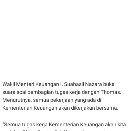
E
E
H
S
A
T
T
Y
A
L
N
E
E
A
N
N
G
A
L
L
I
I
S
S
H
I
S
E
K
X
O
E
L
Wakil Menteri Keuangan I, Suahasil Nazara buka
C
O
U
M
suara soal pembagian tugas kerja dengan Thomas.
T
Menurutnya, semua pekerjaan yang ada di
I
V
Kementerian Keuangan akan dikerjakan bersama.
E
C
O
R
"Semua tugas kerja Kementerian Keuangan akan kita
N