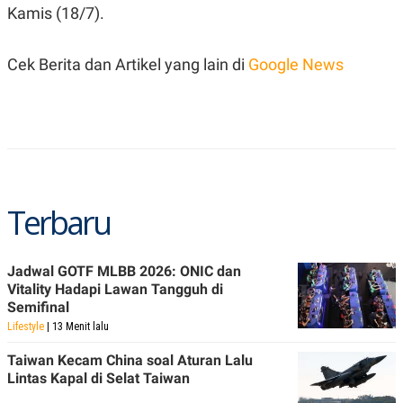
C
L
Kamis (18/7).
A
E
D
A
E
S
M
E
Cek Berita dan Artikel yang lain di
Google News
Y
.
I
D
L
K
A
I
N
N
G
E
G
R
A
J
Terbaru
N
A
A
E
N
M
C
I
Jadwal GOTF MLBB 2026: ONIC dan
E
T
T
E
Vitality Hadapi Lawan Tangguh di
A
N
Semifinal
K
Lifestyle
| 13 Menit lalu
E
A
P
D
Taiwan Kecam China soal Aturan Lalu
A
V
Lintas Kapal di Selat Taiwan
P
E
E
R