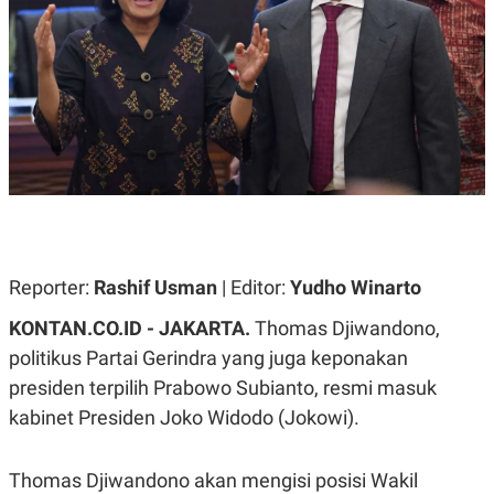
A
A
S
L
I
K
I
E
N
U
D
A
U
N
S
G
T
A
R
N
I
P
I
E
N
L
T
Reporter:
U
E
Rashif Usman
| Editor:
Yudho Winarto
A
R
N
N
KONTAN.CO.ID - JAKARTA.
Thomas Djiwandono,
G
A
politikus Partai Gerindra yang juga keponakan
U
S
S
I
presiden terpilih Prabowo Subianto, resmi masuk
A
O
H
N
kabinet Presiden Joko Widodo (Jokowi).
A
A
L
P
R
Thomas Djiwandono akan mengisi posisi Wakil
E
E