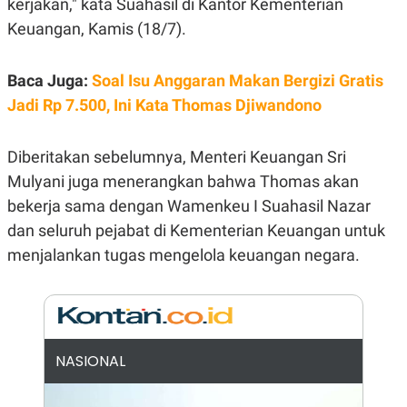
kerjakan," kata Suahasil di Kantor Kementerian
E
R
Keuangan, Kamis (18/7).
F
B
O
U
K
S
Baca Juga:
Soal Isu Anggaran Makan Bergizi Gratis
U
I
S
N
Jadi Rp 7.500, Ini Kata Thomas Djiwandono
E
S
S
Diberitakan sebelumnya, Menteri Keuangan Sri
I
N
Mulyani juga menerangkan bahwa Thomas akan
S
I
bekerja sama dengan Wamenkeu I Suahasil Nazar
G
dan seluruh pejabat di Kementerian Keuangan untuk
H
T
menjalankan tugas mengelola keuangan negara.
S
B
T
E
O
L
C
A
K
N
S
J
E
A
NASIONAL
T
O
U
N
P