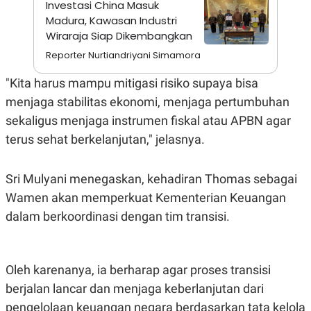
Investasi China Masuk
A
I
S
V
Madura, Kawasan Industri
K
E
Wiraraja Siap Dikembangkan
E
M
Reporter Nurtiandriyani Simamora
E
N
"Kita harus mampu mitigasi risiko supaya bisa
T
E
menjaga stabilitas ekonomi, menjaga pertumbuhan
R
I
sekaligus menjaga instrumen fiskal atau APBN agar
A
terus sehat berkelanjutan," jelasnya.
N
L
E
Sri Mulyani menegaskan, kehadiran Thomas sebagai
S
T
Wamen akan memperkuat Kementerian Keuangan
A
R
dalam berkoordinasi dengan tim transisi.
I
KANAL
Oleh karenanya, ia berharap agar proses transisi
berjalan lancar dan menjaga keberlanjutan dari
P
I
U
M
pengelolaan keuangan negara berdasarkan tata kelola