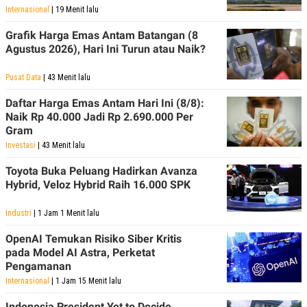
R
T
Internasional
| 19 Menit lalu
I
S
Grafik Harga Emas Antam Batangan (8
I
Agustus 2026), Hari Ini Turun atau Naik?
N
G
Pusat Data
| 43 Menit lalu
K
G
M
Daftar Harga Emas Antam Hari Ini (8/8):
E
Naik Rp 40.000 Jadi Rp 2.690.000 Per
D
Gram
I
A
Investasi
| 43 Menit lalu
.
I
Toyota Buka Peluang Hadirkan Avanza
D
Hybrid, Veloz Hybrid Raih 16.000 SPK
Industri
| 1 Jam 1 Menit lalu
SITEMAP
PROFILE
TERM
OpenAI Temukan Risiko Siber Kritis
OF
USE
pada Model AI Astra, Perketat
Pengamanan
PEDOMAN
PEMBERITAAN
Internasional
| 1 Jam 15 Menit lalu
SIBER
PRIVACY
Indonesia President Yet to Decide