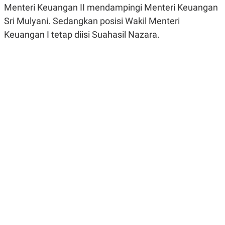
Menteri Keuangan II mendampingi Menteri Keuangan
R
G
S
I
Sri Mulyani. Sedangkan posisi Wakil Menteri
O
O
N
N
Keuangan I tetap diisi Suahasil Nazara.
A
A
L
L
F
I
N
A
N
C
E
Y
C
A
A
N
R
G
I
T
T
E
A
R
H
.
U
.
.
K
L
E
I
S
F