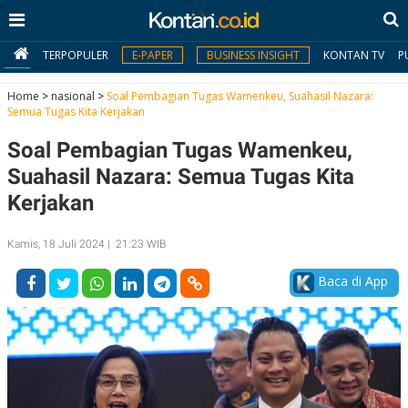
TERPOPULER
E-PAPER
BUSINESS INSIGHT
KONTAN TV
P
Home
>
nasional
>
Soal Pembagian Tugas Wamenkeu, Suahasil Nazara:
Semua Tugas Kita Kerjakan
MY
Soal Pembagian Tugas Wamenkeu,
KONTAN
Suahasil Nazara: Semua Tugas Kita
Daftar
Kerjakan
Masuk
Kamis, 18 Juli 2024 | 21:23 WIB
Baca di App
BERITA
I
N
N
A
V
S
E
I
S
O
T
N