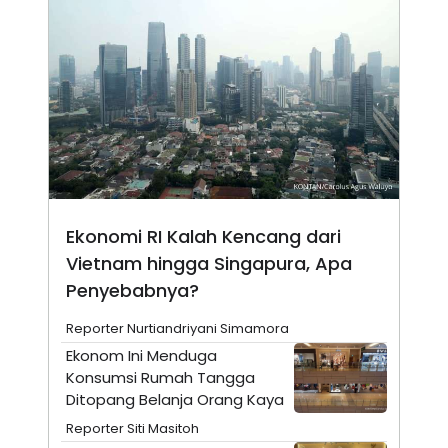
N
S
E
E
W
R
S
E
S
M
E
O
T
N
U
I
P
A
A
K
D
I
V
L
A
Ekonomi RI Kalah Kencang dari
S
K
Vietnam hingga Singapura, Apa
O
R
Penyebabnya?
P
O
Reporter Nurtiandriyani Simamora
R
A
Ekonom Ini Menduga
S
Konsumsi Rumah Tangga
I
Ditopang Belanja Orang Kaya
K
N
I
A
Reporter Siti Masitoh
L
T