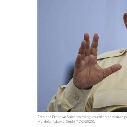
Presiden Prabowo Subianto mengumumkan peraturan peme
Merdeka, Jakarta, Senin (17/2/2025).