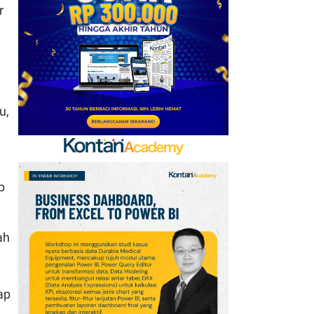
Kerja Sama dengan
r
Emirates hingga 2033, Ini
Detail Kemitraannya
7
Klasemen Grup A Piala
AFF 2026: Ini Skenario
u,
Indonesia Lolos ke
Semifinal
8
Promo Alfamart Murah
Banget 7–13 Agustus
p
2026, Sunlight hingga
Bebelac Diskon
ah
9
FIFA Akhirnya Cairkan
Hadiah Timnas Yordania
yang Tertunda 8 Bulan
ap