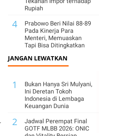
Tekanan Impor terhadap
Rupiah
4
Prabowo Beri Nilai 88-89
Pada Kinerja Para
Menteri, Memuaskan
Tapi Bisa Ditingkatkan
JANGAN LEWATKAN
5
Prabowo: Pemerintah
Pusat Siap Ambil Alih
jika Daerah Tak Respons
1
Keluhan Rakyat
Bukan Hanya Sri Mulyani,
Ini Deretan Tokoh
6
Surpres Calon Gubernur
Indonesia di Lembaga
BI Masih Digodok
Keuangan Dunia
Presiden, Destry
2
Damayanti Calon Kuat?
Jadwal Perempat Final
r
GOTF MLBB 2026: ONIC
7
Prabowo: Indonesia
dan Vitality Bersiap