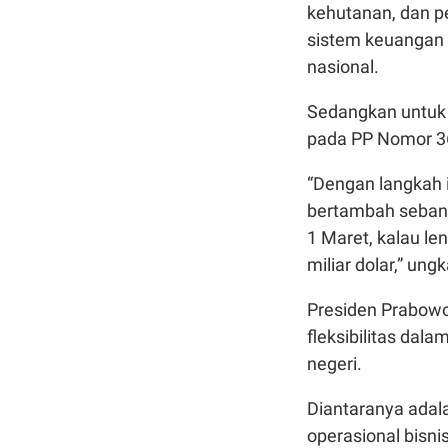
kehutanan, dan 
sistem keuangan 
nasional.
Sedangkan untuk 
pada PP Nomor 3
“Dengan langkah in
bertambah sebanya
1 Maret, kalau le
miliar dolar,” ung
Presiden Prabowo
fleksibilitas da
negeri.
Diantaranya adal
operasional bisn