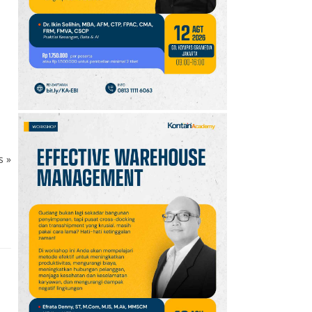
10
Promo JSM Superindo
7–9 Agustus 2026,
Minyak Goreng Rp37.900
hingga Buah Diskon 50%
ks
»