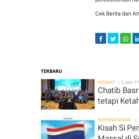
Cek Berita dan Art
TERBARU
INSIGHT
| 2 Jam 17
Chatib Basr
tetapi Ket
INTERNASIONAL
| 
Kisah Si P
Massal di S