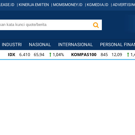
EASE.ID
|
KINERJA EMITEN
|
MOMSMONEY.ID
|
KGMEDIA.ID
|
ADVERTISIN
INDUSTRI
NASIONAL
INTERNASIONAL
PERSONAL FINA
IDX
6.410 65,94
KOMPAS100
845 12,09
1,04%
1,
KOMPAS100
845 12,09
LQ45
640 9,44
1,45%
1,5
LQ45
640 9,44
ISSI
222 2,82
IDX3
1,50%
1,29%