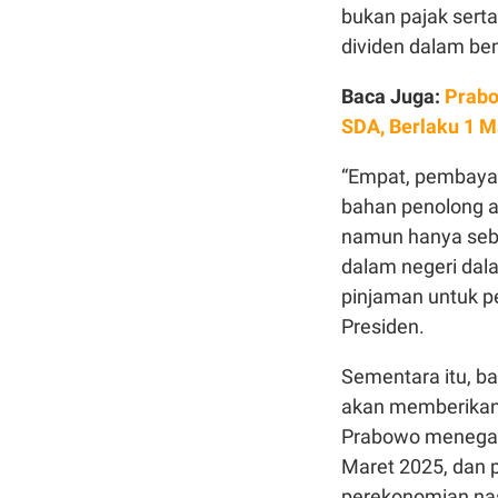
bukan pajak sert
dividen dalam ben
Baca Juga:
Prabo
SDA, Berlaku 1 M
“Empat, pembayar
bahan penolong at
namun hanya sebag
dalam negeri dal
pinjaman untuk p
Presiden.
Sementara itu, ba
akan memberikan 
Prabowo menegask
Maret 2025, dan 
perekonomian nas