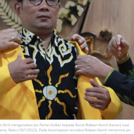
 (kiri) mengenakan Jas Partai Golkar kepada Barat Ridwan Kamil (kanan) saat
akarta, Rabu (18/1/2023). Pada kesempatan tersebut Ridwan Kamil menerima jas