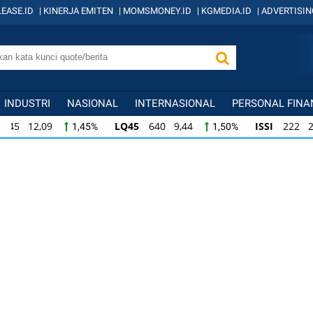
EASE.ID
|
KINERJA EMITEN
|
MOMSMONEY.ID
|
KGMEDIA.ID
|
ADVERTISIN
INDUSTRI
NASIONAL
INTERNASIONAL
PERSONAL FINA
LQ45
640 9,44
ISSI
222 2,82
IDX
1,50%
1,29%
ISSI
222 2,82
IDX30
359 5,14
IDXH
1,29%
1,45%
IDX30
359 5,14
IDXHIDIV20
438 4,81
1,45%
1,11