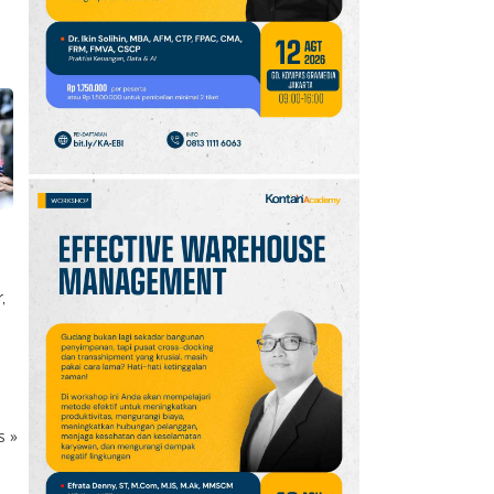
,
ks
»