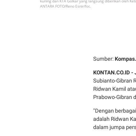
kuning dan KTA Golkar yang langsung diberikan oleh Ket
ANTARA FOTO/Reno Esnir/foc.
Sumber:
Kompas
KONTAN.CO.ID -
Subianto-Gibran
Ridwan Kamil ata
Prabowo-Gibran di
"Dengan berbagai
adalah Ridwan Ka
dalam jumpa pers 