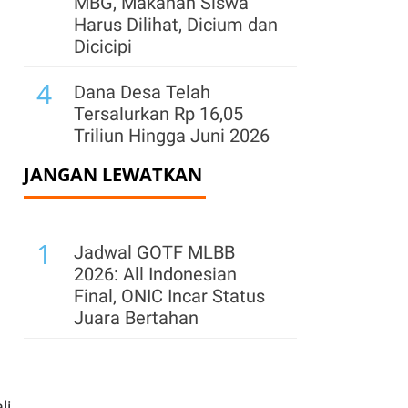
MBG, Makanan Siswa
Harus Dilihat, Dicium dan
Dicicipi
4
Dana Desa Telah
Tersalurkan Rp 16,05
Triliun Hingga Juni 2026
JANGAN LEWATKAN
5
Cadangan Devisa
Diproyeksi di Kisaran
US$ 142 Miliar-US$ 146
1
Miliar di Akhir 2026
Jadwal GOTF MLBB
2026: All Indonesian
6
PPh 22 Ditunda,
Final, ONIC Incar Status
Tokopedia Refund Dana
Juara Bertahan
Pajak Penjual Paling
Lambat 30 September
li