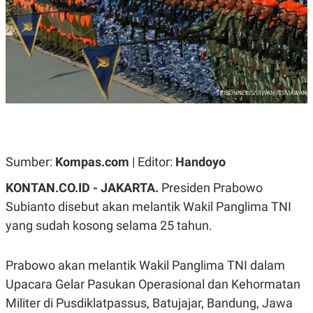
A
A
S
L
I
K
I
E
N
U
D
A
U
N
S
G
T
A
R
N
I
P
I
E
N
Sumber:
Kompas.com
| Editor:
Handoyo
L
T
U
E
KONTAN.CO.ID -
JAKARTA.
Presiden Prabowo
A
R
N
N
Subianto disebut akan melantik Wakil Panglima TNI
G
A
yang sudah kosong selama 25 tahun.
U
S
S
I
A
O
H
N
Prabowo akan melantik Wakil Panglima TNI dalam
A
A
L
Upacara Gelar Pasukan Operasional dan Kehormatan
P
R
Militer di Pusdiklatpassus, Batujajar, Bandung, Jawa
E
E