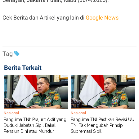
R
T
I
S
Cek Berita dan Artikel yang lain di
Google News
I
N
G
K
G
M
E
Tag
D
I
A
Berita Terkait
.
I
D
SITEMAP
PROFILE
TERM
OF
Nasional
Nasional
USE
Panglima TNI: Prajurit Aktif yang
Panglima TNI Pastikan Revisi UU
PEDOMAN
Duduki Jabatan Sipil Bakal
TNI Tak Mengubah Prinsip
PEMBERITAAN
SIBER
Pensiun Dini atau Mundur
Supremasi Sipil
PRIVACY