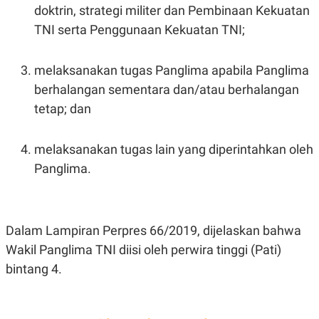
S
A
doktrin, strategi militer dan Pembinaan Kekuatan
A
G
T
E
TNI serta Penggunaan Kekuatan TNI;
D
S
A
T
melaksanakan tugas Panglima apabila Panglima
A
berhalangan sementara dan/atau berhalangan
K
L
O
I
tetap; dan
N
P
T
S
A
U
melaksanakan tugas lain yang diperintahkan oleh
N
S
T
Panglima.
V
JARINGAN
Dalam Lampiran Perpres 66/2019, dijelaskan bahwa
K
P
Wakil Panglima TNI diisi oleh perwira tinggi (Pati)
O
R
N
E
bintang 4.
T
S
A
S
N
R
A
E