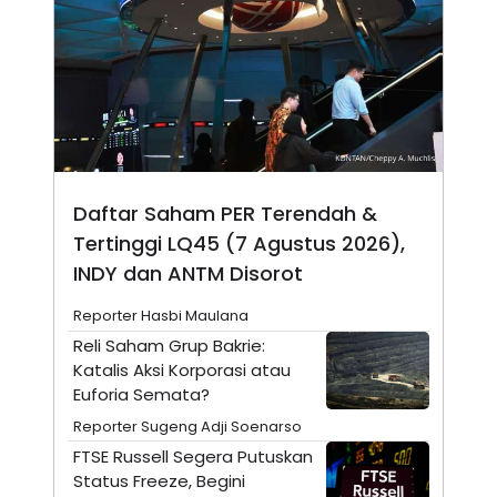
N
S
E
E
W
R
S
E
S
M
E
O
T
N
U
I
P
A
A
K
D
I
Daftar Saham PER Terendah &
V
L
Tertinggi LQ45 (7 Agustus 2026),
A
S
INDY dan ANTM Disorot
K
O
Reporter Hasbi Maulana
R
P
Reli Saham Grup Bakrie:
O
Katalis Aksi Korporasi atau
R
A
Euforia Semata?
S
I
Reporter Sugeng Adji Soenarso
K
N
FTSE Russell Segera Putuskan
I
A
Status Freeze, Begini
L
T