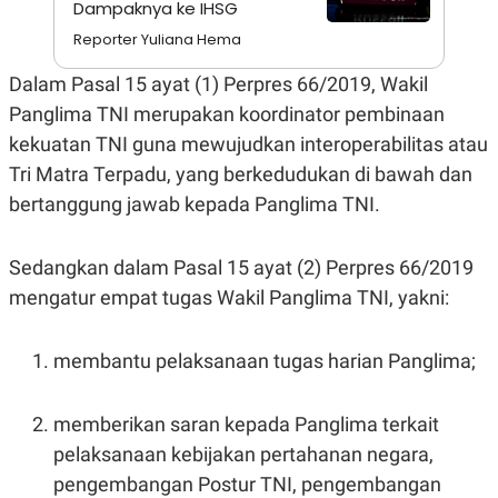
Dampaknya ke IHSG
A
I
S
V
Reporter Yuliana Hema
K
E
E
M
Dalam Pasal 15 ayat (1) Perpres 66/2019, Wakil
E
Panglima TNI merupakan koordinator pembinaan
N
T
kekuatan TNI guna mewujudkan interoperabilitas atau
E
R
Tri Matra Terpadu, yang berkedudukan di bawah dan
I
bertanggung jawab kepada Panglima TNI.
A
N
L
Sedangkan dalam Pasal 15 ayat (2) Perpres 66/2019
E
S
mengatur empat tugas Wakil Panglima TNI, yakni:
T
A
R
I
membantu pelaksanaan tugas harian Panglima;
KANAL
memberikan saran kepada Panglima terkait
pelaksanaan kebijakan pertahanan negara,
P
I
pengembangan Postur TNI, pengembangan
U
M