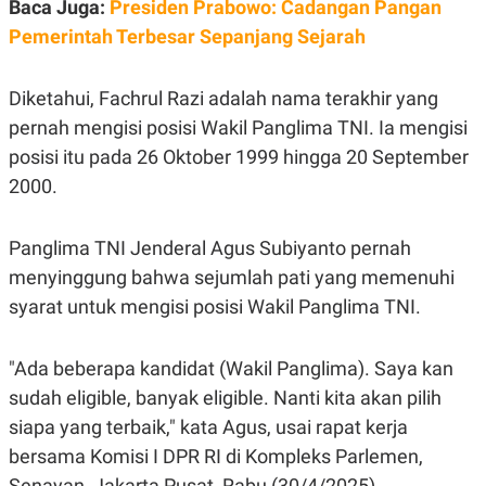
Baca Juga:
Presiden Prabowo: Cadangan Pangan
C
L
A
E
Pemerintah Terbesar Sepanjang Sejarah
D
A
E
S
M
E
Y
.
Diketahui, Fachrul Razi adalah nama terakhir yang
I
pernah mengisi posisi Wakil Panglima TNI. Ia mengisi
D
posisi itu pada 26 Oktober 1999 hingga 20 September
L
K
A
I
2000.
N
N
G
E
G
R
A
J
Panglima TNI Jenderal Agus Subiyanto pernah
N
A
menyinggung bahwa sejumlah pati yang memenuhi
A
E
N
M
syarat untuk mengisi posisi Wakil Panglima TNI.
C
I
E
T
T
E
A
N
"Ada beberapa kandidat (Wakil Panglima). Saya kan
K
sudah eligible, banyak eligible. Nanti kita akan pilih
E
A
siapa yang terbaik," kata Agus, usai rapat kerja
P
D
A
V
bersama Komisi I DPR RI di Kompleks Parlemen,
P
E
E
R
Senayan, Jakarta Pusat, Rabu (30/4/2025).