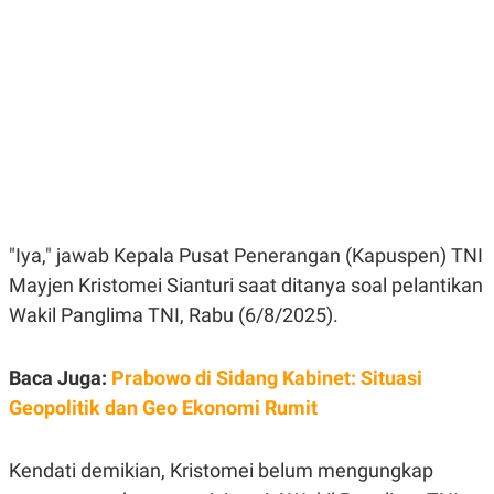
E
E
H
S
A
T
T
Y
A
L
N
E
E
A
N
N
G
A
L
L
I
I
S
S
H
I
S
"Iya," jawab Kepala Pusat Penerangan (Kapuspen) TNI
E
K
Mayjen Kristomei Sianturi saat ditanya soal pelantikan
X
O
E
L
Wakil Panglima TNI, Rabu (6/8/2025).
C
O
U
M
T
Baca Juga:
I
Prabowo di Sidang Kabinet: Situasi
V
Geopolitik dan Geo Ekonomi Rumit
E
C
O
R
Kendati demikian, Kristomei belum mengungkap
N