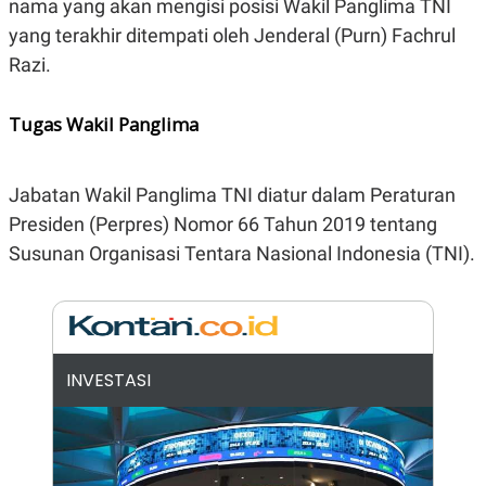
nama yang akan mengisi posisi Wakil Panglima TNI
E
R
yang terakhir ditempati oleh Jenderal (Purn) Fachrul
F
B
Razi.
O
U
K
S
U
I
S
N
Tugas Wakil Panglima
E
S
S
I
Jabatan Wakil Panglima TNI diatur dalam Peraturan
N
Presiden (Perpres) Nomor 66 Tahun 2019 tentang
S
I
Susunan Organisasi Tentara Nasional Indonesia (TNI).
G
H
T
S
B
T
E
O
L
C
A
INVESTASI
K
N
S
J
E
A
T
O
U
N
P