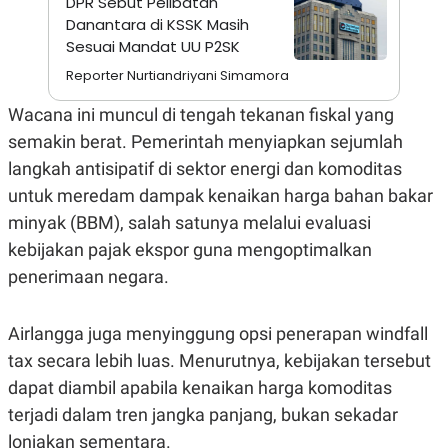
DPR Sebut Pelibatan
A
I
S
V
Danantara di KSSK Masih
K
E
Sesuai Mandat UU P2SK
E
M
Reporter Nurtiandriyani Simamora
E
N
Wacana ini muncul di tengah tekanan fiskal yang
T
E
semakin berat. Pemerintah menyiapkan sejumlah
R
langkah antisipatif di sektor energi dan komoditas
I
A
untuk meredam dampak kenaikan harga bahan bakar
N
minyak (BBM), salah satunya melalui evaluasi
L
E
kebijakan pajak ekspor guna mengoptimalkan
S
T
penerimaan negara.
A
R
I
Airlangga juga menyinggung opsi penerapan windfall
tax secara lebih luas. Menurutnya, kebijakan tersebut
KANAL
dapat diambil apabila kenaikan harga komoditas
terjadi dalam tren jangka panjang, bukan sekadar
P
I
U
M
lonjakan sementara.