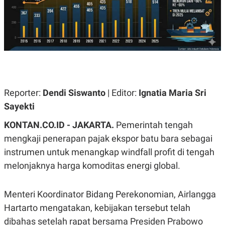
A
A
S
L
I
K
I
E
N
U
D
A
U
N
S
G
T
A
R
Reporter:
Dendi Siswanto
| Editor:
Ignatia Maria Sri
N
I
Sayekti
P
I
E
N
L
T
KONTAN.CO.ID - JAKARTA.
Pemerintah tengah
U
E
mengkaji penerapan pajak ekspor batu bara sebagai
A
R
N
N
instrumen untuk menangkap windfall profit di tengah
G
A
U
S
melonjaknya harga komoditas energi global.
S
I
A
O
H
N
Menteri Koordinator Bidang Perekonomian, Airlangga
A
A
L
Hartarto mengatakan, kebijakan tersebut telah
P
R
dibahas setelah rapat bersama Presiden Prabowo
E
E