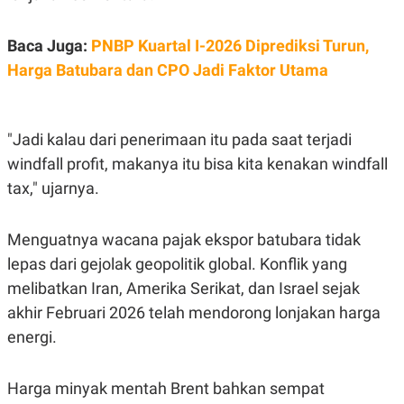
S
A
A
G
T
E
Baca Juga:
PNBP Kuartal I-2026 Diprediksi Turun,
D
S
A
Harga Batubara dan CPO Jadi Faktor Utama
T
A
K
L
O
I
"Jadi kalau dari penerimaan itu pada saat terjadi
N
P
T
S
windfall profit, makanya itu bisa kita kenakan windfall
A
U
tax," ujarnya.
N
S
T
V
Menguatnya wacana pajak ekspor batubara tidak
lepas dari gejolak geopolitik global. Konflik yang
JARINGAN
melibatkan Iran, Amerika Serikat, dan Israel sejak
K
P
akhir Februari 2026 telah mendorong lonjakan harga
O
R
energi.
N
E
T
S
A
S
N
R
Harga minyak mentah Brent bahkan sempat
A
E