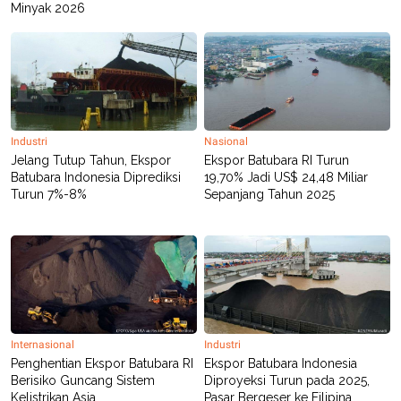
Minyak 2026
POLICY
Industri
Nasional
Jelang Tutup Tahun, Ekspor
Ekspor Batubara RI Turun
Batubara Indonesia Diprediksi
19,70% Jadi US$ 24,48 Miliar
Turun 7%-8%
Sepanjang Tahun 2025
Internasional
Industri
Penghentian Ekspor Batubara RI
Ekspor Batubara Indonesia
Berisiko Guncang Sistem
Diproyeksi Turun pada 2025,
Kelistrikan Asia
Pasar Bergeser ke Filipina