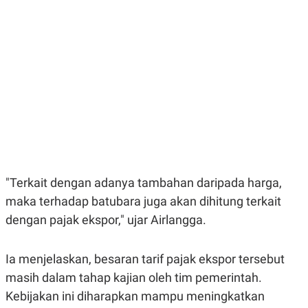
E
E
H
S
A
T
T
Y
A
L
N
E
E
A
N
N
G
A
L
L
I
I
S
S
H
I
S
E
K
X
O
"Terkait dengan adanya tambahan daripada harga,
E
L
maka terhadap batubara juga akan dihitung terkait
C
O
U
M
dengan pajak ekspor," ujar Airlangga.
T
I
V
E
Ia menjelaskan, besaran tarif pajak ekspor tersebut
C
masih dalam tahap kajian oleh tim pemerintah.
O
R
Kebijakan ini diharapkan mampu meningkatkan
N