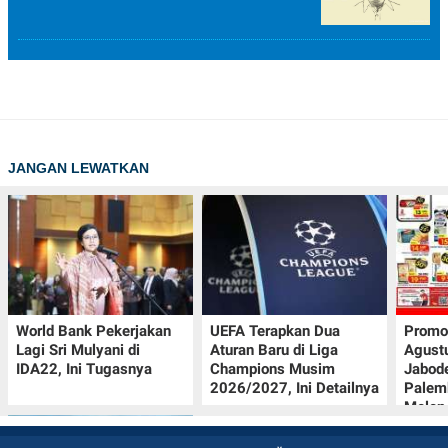
JANGAN LEWATKAN
World Bank Pekerjakan
UEFA Terapkan Dua
Promo
Lagi Sri Mulyani di
Aturan Baru di Liga
Agust
IDA22, Ini Tugasnya
Champions Musim
Jabod
2026/2027, Ini Detailnya
Palem
Melon