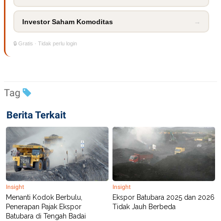
R
T
I
S
Investor Saham Komoditas
→
I
N
G
🔒 Gratis · Tidak perlu login
K
G
M
E
D
Tag
I
A
.
Berita Terkait
I
D
SITEMAP
PROFILE
TERM
OF
USE
Insight
Insight
PEDOMAN
Menanti Kodok Berbulu,
Ekspor Batubara 2025 dan 2026
PEMBERITAAN
Penerapan Pajak Ekspor
Tidak Jauh Berbeda
SIBER
Batubara di Tengah Badai
PRIVACY