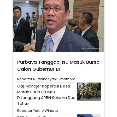
N
S
E
E
W
R
S
E
S
M
E
O
T
N
U
I
P
A
A
K
D
I
V
L
A
Purbaya Tanggapi Isu Masuk Bursa
S
K
Calon Gubernur BI
O
R
P
Reporter Nurtiandriyani Simamora
O
Gaji Manajer Koperasi Desa
R
A
Merah Putih (KDMP)
S
Ditanggung APBN Selama Dua
I
Tahun
K
N
I
A
Reporter Yudho Winarto
L
T