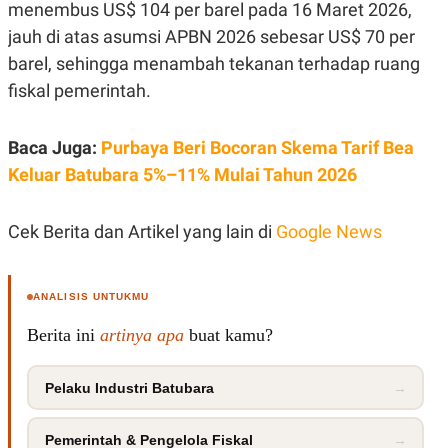
C
L
menembus US$ 104 per barel pada 16 Maret 2026,
A
E
jauh di atas asumsi APBN 2026 sebesar US$ 70 per
D
A
E
S
barel, sehingga menambah tekanan terhadap ruang
M
E
Y
.
fiskal pemerintah.
I
D
L
K
Baca Juga:
Purbaya Beri Bocoran Skema Tarif Bea
A
I
Keluar Batubara 5%–11% Mulai Tahun 2026
N
N
G
E
G
R
A
J
Cek Berita dan Artikel yang lain di
Google News
N
A
A
E
N
M
C
I
ANALISIS UNTUKMU
E
T
T
E
Berita ini
artinya apa
buat kamu?
A
N
K
E
A
Pelaku Industri Batubara
→
P
D
A
V
P
E
Pemerintah & Pengelola Fiskal
→
E
R