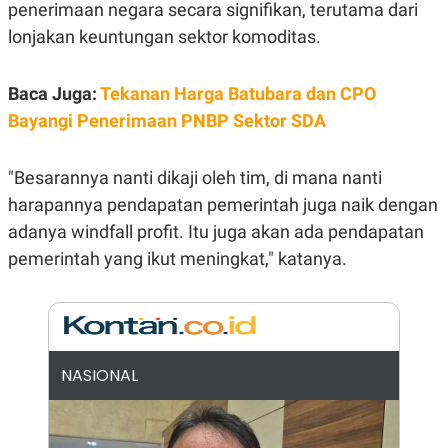
E
penerimaan negara secara signifikan, terutama dari
R
lonjakan keuntungan sektor komoditas.
F
B
O
U
K
S
Baca Juga:
Tekanan Harga Batubara dan CPO
U
I
S
N
Bayangi Penerimaan PNBP Sektor SDA
E
S
S
I
"Besarannya nanti dikaji oleh tim, di mana nanti
N
harapannya pendapatan pemerintah juga naik dengan
S
I
adanya windfall profit. Itu juga akan ada pendapatan
G
H
pemerintah yang ikut meningkat," katanya.
T
S
B
T
E
O
L
C
A
K
N
NASIONAL
S
J
E
A
T
O
U
N
P