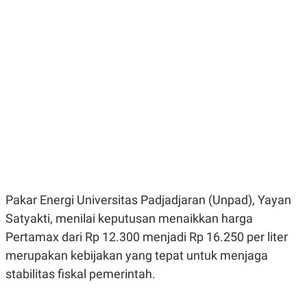
E
E
H
S
A
T
T
Y
A
L
N
E
E
A
N
N
G
A
L
L
I
I
S
S
H
I
S
E
K
X
O
E
L
Pakar Energi Universitas Padjadjaran (Unpad), Yayan
C
O
U
M
Satyakti, menilai keputusan menaikkan harga
T
I
Pertamax dari Rp 12.300 menjadi Rp 16.250 per liter
V
merupakan kebijakan yang tepat untuk menjaga
E
C
stabilitas fiskal pemerintah.
O
R
N