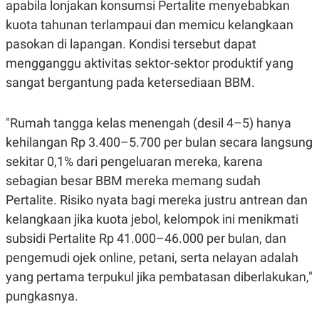
apabila lonjakan konsumsi Pertalite menyebabkan
R
T
I
kuota tahunan terlampaui dan memicu kelangkaan
S
I
pasokan di lapangan. Kondisi tersebut dapat
N
mengganggu aktivitas sektor-sektor produktif yang
G
sangat bergantung pada ketersediaan BBM.
K
G
M
E
"Rumah tangga kelas menengah (desil 4–5) hanya
D
I
kehilangan Rp 3.400–5.700 per bulan secara langsung
A
sekitar 0,1% dari pengeluaran mereka, karena
.
I
sebagian besar BBM mereka memang sudah
D
Pertalite. Risiko nyata bagi mereka justru antrean dan
kelangkaan jika kuota jebol, kelompok ini menikmati
subsidi Pertalite Rp 41.000–46.000 per bulan, dan
SITEMAP
PROFILE
TERM
OF
pengemudi ojek online, petani, serta nelayan adalah
USE
yang pertama terpukul jika pembatasan diberlakukan,"
PEDOMAN
PEMBERITAAN
pungkasnya.
SIBER
PRIVACY