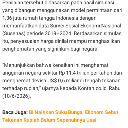
E
Penilaian tersebut didasarkan pada hasil simulasi
R
yang dibangun menggunakan model permintaan dari
F
B
1,36 juta rumah tangga Indonesia dengan
O
U
K
S
memanfaatkan data Survei Sosial Ekonomi Nasional
U
I
S
N
(Susenas) periode 2019–2024. Berdasarkan simulasi
E
itu, penyesuaian harga dinilai mampu menghasilkan
S
S
penghematan yang signifikan bagi negara.
I
N
S
I
"Menunjukkan bahwa kenaikan ini menghemat
G
anggaran negara sekitar Rp 11,4 triliun per tahun dan
H
T
menghemat devisa US$ 0,6 miliar di tengah tekanan
S
B
terhadap rupiah," ujarnya kepada Kontan.co.id, Rabu
T
E
O
L
(10/6/2026).
C
A
K
N
S
J
Baca Juga:
BI Naikkan Suku Bunga, Ekonom Sebut
E
A
T
O
Tekanan Rupiah Belum Sepenuhnya Usai
U
N
P