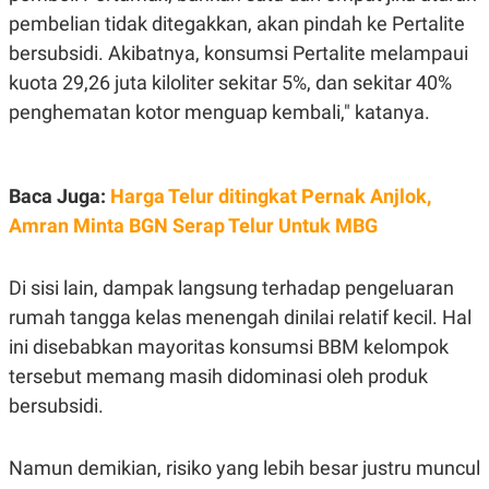
C
L
pembelian tidak ditegakkan, akan pindah ke Pertalite
A
E
D
A
bersubsidi. Akibatnya, konsumsi Pertalite melampaui
E
S
M
E
kuota 29,26 juta kiloliter sekitar 5%, dan sekitar 40%
Y
.
I
penghematan kotor menguap kembali," katanya.
D
L
K
A
I
N
N
Baca Juga:
Harga Telur ditingkat Pernak Anjlok,
G
E
Amran Minta BGN Serap Telur Untuk MBG
G
R
A
J
N
A
A
E
Di sisi lain, dampak langsung terhadap pengeluaran
N
M
C
I
rumah tangga kelas menengah dinilai relatif kecil. Hal
E
T
ini disebabkan mayoritas konsumsi BBM kelompok
T
E
A
N
tersebut memang masih didominasi oleh produk
K
bersubsidi.
E
A
P
D
A
V
P
E
Namun demikian, risiko yang lebih besar justru muncul
E
R