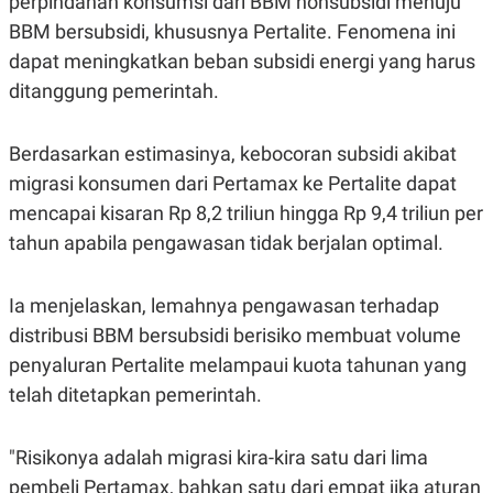
perpindahan konsumsi dari BBM nonsubsidi menuju
S
A
A
G
BBM bersubsidi, khususnya Pertalite. Fenomena ini
T
E
D
S
dapat meningkatkan beban subsidi energi yang harus
A
ditanggung pemerintah.
T
A
K
L
Berdasarkan estimasinya, kebocoran subsidi akibat
O
I
N
P
migrasi konsumen dari Pertamax ke Pertalite dapat
T
S
A
U
mencapai kisaran Rp 8,2 triliun hingga Rp 9,4 triliun per
N
S
tahun apabila pengawasan tidak berjalan optimal.
T
V
Ia menjelaskan, lemahnya pengawasan terhadap
JARINGAN
distribusi BBM bersubsidi berisiko membuat volume
penyaluran Pertalite melampaui kuota tahunan yang
K
P
O
R
telah ditetapkan pemerintah.
N
E
T
S
A
S
"Risikonya adalah migrasi kira-kira satu dari lima
N
R
A
E
pembeli Pertamax, bahkan satu dari empat jika aturan