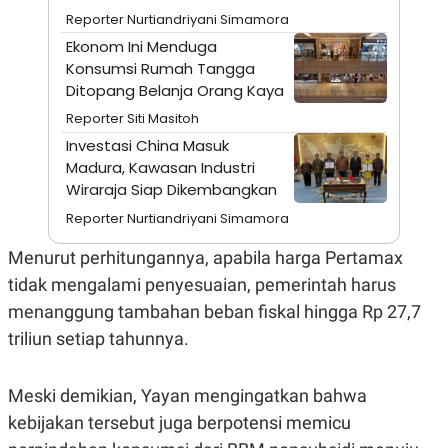
A
I
Reporter Nurtiandriyani Simamora
S
V
K
E
Ekonom Ini Menduga
E
Konsumsi Rumah Tangga
M
E
Ditopang Belanja Orang Kaya
N
Reporter Siti Masitoh
T
E
Investasi China Masuk
R
Madura, Kawasan Industri
I
A
Wiraraja Siap Dikembangkan
N
Reporter Nurtiandriyani Simamora
L
E
Menurut perhitungannya, apabila harga Pertamax
S
T
tidak mengalami penyesuaian, pemerintah harus
A
R
menanggung tambahan beban fiskal hingga Rp 27,7
I
triliun setiap tahunnya.
KANAL
Meski demikian, Yayan mengingatkan bahwa
kebijakan tersebut juga berpotensi memicu
P
I
U
M