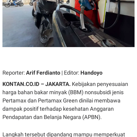
A
A
S
L
I
K
I
E
N
U
D
A
U
N
S
G
T
A
R
N
I
P
I
E
N
Reporter:
Arif Ferdianto
| Editor:
Handoyo
L
T
U
E
KONTAN.CO.ID – JAKARTA.
Kebijakan penyesuaian
A
R
N
N
harga bahan bakar minyak (BBM) nonsubsidi jenis
G
A
U
S
Pertamax dan Pertamax Green dinilai membawa
S
I
dampak positif terhadap kesehatan Anggaran
A
O
H
N
Pendapatan dan Belanja Negara (APBN).
A
A
L
P
R
Langkah tersebut dipandang mampu memperkuat
E
E