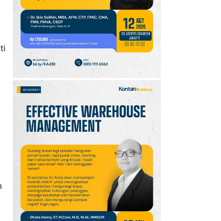
10
Promo JSM Superindo
7–9 Agustus 2026,
Minyak Goreng Rp37.900
hingga Buah Diskon 50%
ti
n