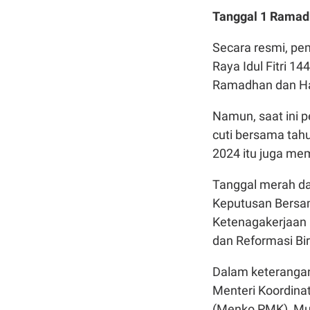
Tanggal 1 Ramadh
Secara resmi, pe
Raya Idul Fitri 1
Ramadhan dan Har
Namun, saat ini 
cuti bersama tah
2024 itu juga memu
Tanggal merah da
Keputusan Bersa
Ketenagakerjaan 
dan Reformasi Bi
Dalam keterangan
Menteri Koordin
(Menko PMK), Mu