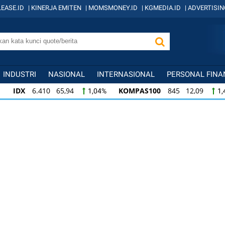
EASE.ID
|
KINERJA EMITEN
|
MOMSMONEY.ID
|
KGMEDIA.ID
|
ADVERTISIN
INDUSTRI
NASIONAL
INTERNASIONAL
PERSONAL FINA
IDX
6.410 65,94
KOMPAS100
845 12,09
1,04%
1,
KOMPAS100
845 12,09
LQ45
640 9,44
1,45%
1,5
LQ45
640 9,44
ISSI
222 2,82
IDX3
1,50%
1,29%