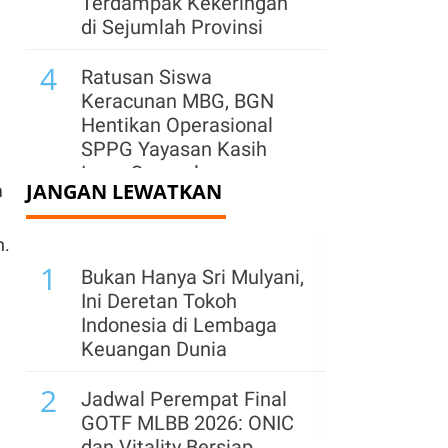
Terdampak Kekeringan
di Sejumlah Provinsi
4
Ratusan Siswa
Keracunan MBG, BGN
Hentikan Operasional
SPPG Yayasan Kasih
Iman Samuel
JANGAN LEWATKAN
m
5
Cadangan Devisa
h.
Indonesia Turun Tipis
1
Jadi US$ 145,3 Miliar
Bukan Hanya Sri Mulyani,
Pada Juli 2026
Ini Deretan Tokoh
Indonesia di Lembaga
6
Kementerian ESDM
Keuangan Dunia
Klaim PNBP Capai Rp
2
96,26 Triliun hingga Juli
Jadwal Perempat Final
2026
GOTF MLBB 2026: ONIC
dan Vitality Bersiap