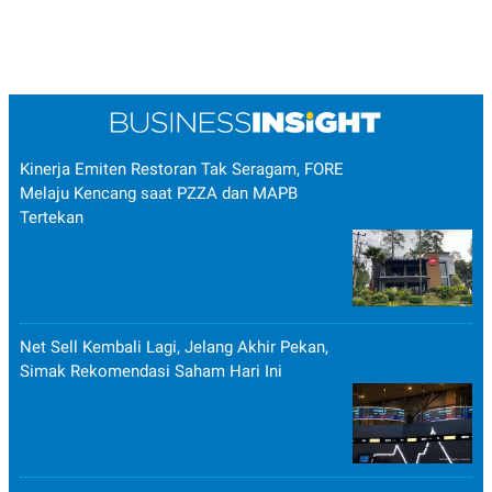
Kinerja Emiten Restoran Tak Seragam, FORE
Melaju Kencang saat PZZA dan MAPB
Tertekan
Net Sell Kembali Lagi, Jelang Akhir Pekan,
Simak Rekomendasi Saham Hari Ini