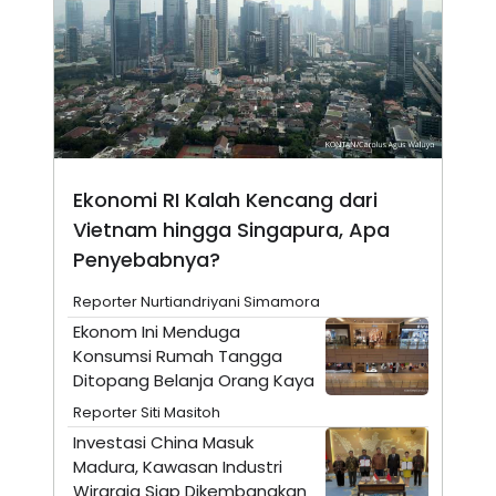
N
S
E
E
W
R
S
E
S
M
E
O
T
N
U
I
P
A
A
K
Ekonomi RI Kalah Kencang dari
D
I
Vietnam hingga Singapura, Apa
V
L
A
Penyebabnya?
S
K
O
Reporter Nurtiandriyani Simamora
R
Ekonom Ini Menduga
P
O
Konsumsi Rumah Tangga
R
Ditopang Belanja Orang Kaya
A
S
Reporter Siti Masitoh
I
Investasi China Masuk
K
N
Madura, Kawasan Industri
I
A
L
T
Wiraraja Siap Dikembangkan