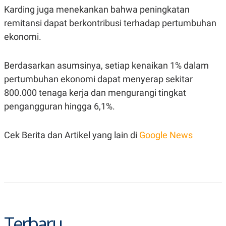
C
L
Karding juga menekankan bahwa peningkatan
A
E
D
A
remitansi dapat berkontribusi terhadap pertumbuhan
E
S
M
E
ekonomi.
Y
.
I
D
Berdasarkan asumsinya, setiap kenaikan 1% dalam
L
K
pertumbuhan ekonomi dapat menyerap sekitar
A
I
N
N
800.000 tenaga kerja dan mengurangi tingkat
G
E
G
R
pengangguran hingga 6,1%.
A
J
N
A
A
E
Cek Berita dan Artikel yang lain di
Google News
N
M
C
I
E
T
T
E
A
N
K
E
A
P
D
A
V
P
E
Terbaru
E
R