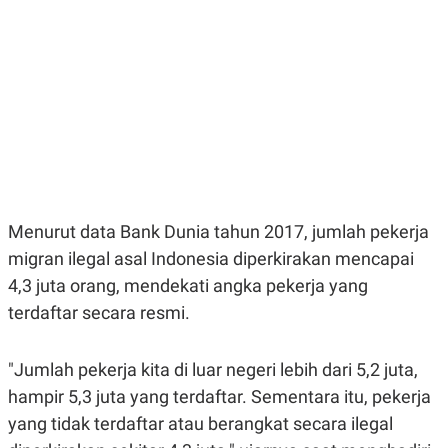
E
E
H
S
A
T
T
Y
A
L
N
E
E
A
N
N
G
A
L
L
I
I
S
S
H
I
S
Menurut data Bank Dunia tahun 2017, jumlah pekerja
E
K
migran ilegal asal Indonesia diperkirakan mencapai
X
O
E
L
4,3 juta orang, mendekati angka pekerja yang
C
O
U
M
terdaftar secara resmi.
T
I
V
"Jumlah pekerja kita di luar negeri lebih dari 5,2 juta,
E
C
hampir 5,3 juta yang terdaftar. Sementara itu, pekerja
O
R
yang tidak terdaftar atau berangkat secara ilegal
N