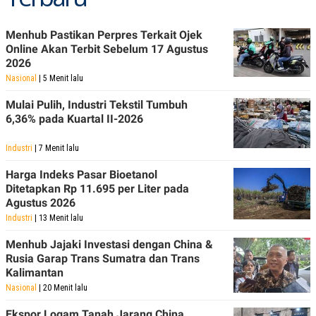
R
T
I
S
Menhub Pastikan Perpres Terkait Ojek
I
Online Akan Terbit Sebelum 17 Agustus
N
2026
G
Nasional
| 5 Menit lalu
K
G
M
Mulai Pulih, Industri Tekstil Tumbuh
E
6,36% pada Kuartal II-2026
D
I
A
Industri
| 7 Menit lalu
.
I
Harga Indeks Pasar Bioetanol
D
Ditetapkan Rp 11.695 per Liter pada
Agustus 2026
Industri
| 13 Menit lalu
SITEMAP
PROFILE
TERM
Menhub Jajaki Investasi dengan China &
OF
Rusia Garap Trans Sumatra dan Trans
USE
Kalimantan
PEDOMAN
PEMBERITAAN
Nasional
| 20 Menit lalu
SIBER
Ekspor Logam Tanah Jarang China
PRIVACY