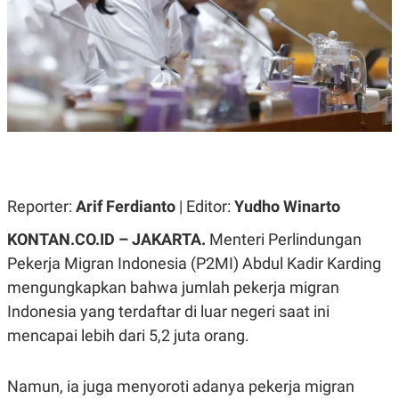
A
A
S
L
I
K
I
E
N
U
D
A
U
N
S
G
T
A
R
N
I
P
I
E
N
Reporter:
Arif Ferdianto
| Editor:
Yudho Winarto
L
T
U
E
KONTAN.CO.ID – JAKARTA.
Menteri Perlindungan
A
R
N
N
Pekerja Migran Indonesia (P2MI) Abdul Kadir Karding
G
A
mengungkapkan bahwa jumlah pekerja migran
U
S
S
I
Indonesia yang terdaftar di luar negeri saat ini
A
O
H
N
mencapai lebih dari 5,2 juta orang.
A
A
L
P
R
Namun, ia juga menyoroti adanya pekerja migran
E
E