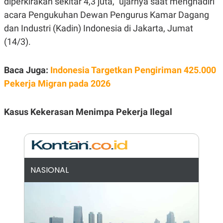
diperkirakan sekitar 4,3 juta," ujarnya saat menghadiri
E
R
acara Pengukuhan Dewan Pengurus Kamar Dagang
F
B
dan Industri (Kadin) Indonesia di Jakarta, Jumat
O
U
K
S
(14/3).
U
I
S
N
E
Baca Juga:
Indonesia Targetkan Pengiriman 425.000
S
S
Pekerja Migran pada 2026
I
N
S
Kasus Kekerasan Menimpa Pekerja Ilegal
I
G
H
T
S
B
T
E
O
L
NASIONAL
C
A
K
N
S
J
E
A
T
O
U
N
P