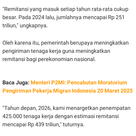
S
A
A
G
"Remitansi yang masuk setiap tahun rata-rata cukup
T
E
D
S
besar. Pada 2024 lalu, jumlahnya mencapai Rp 251
A
triliun," ungkapnya.
T
A
K
L
Oleh karena itu, pemerintah berupaya meningkatkan
O
I
N
P
pengiriman tenaga kerja guna meningkatkan
T
S
A
U
remitansi bagi perekonomian nasional.
N
S
T
V
Baca Juga:
Menteri P2MI: Pencabutan Moratorium
JARINGAN
Pengiriman Pekerja Migran Indonesia 20 Maret 2025
K
P
"Tahun depan, 2026, kami menargetkan penempatan
O
R
N
E
425.000 tenaga kerja dengan estimasi remitansi
T
S
A
S
mencapai Rp 439 triliun," tuturnya.
N
R
A
E