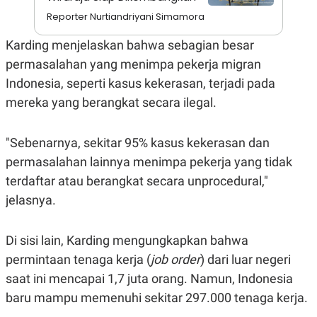
A
I
S
V
Reporter Nurtiandriyani Simamora
K
E
E
Karding menjelaskan bahwa sebagian besar
M
E
permasalahan yang menimpa pekerja migran
N
Indonesia, seperti kasus kekerasan, terjadi pada
T
E
mereka yang berangkat secara ilegal.
R
I
A
N
"Sebenarnya, sekitar 95% kasus kekerasan dan
L
permasalahan lainnya menimpa pekerja yang tidak
E
terdaftar atau berangkat secara unprocedural,"
S
T
jelasnya.
A
R
I
Di sisi lain, Karding mengungkapkan bahwa
permintaan tenaga kerja (
job order
) dari luar negeri
KANAL
saat ini mencapai 1,7 juta orang. Namun, Indonesia
baru mampu memenuhi sekitar 297.000 tenaga kerja.
P
I
U
M