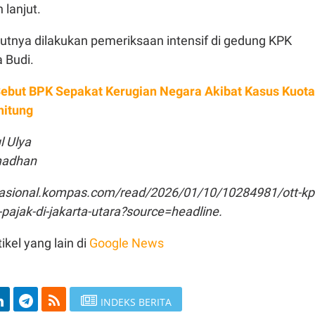
 lanjut.
jutnya dilakukan pemeriksaan intensif di gedung KPK
a Budi.
ebut BPK Sepakat Kerugian Negara Akibat Kasus Kuota
hitung
l Ulya
amadhan
nasional.kompas.com/read/2026/01/10/10284981/ott-kp
pajak-di-jakarta-utara?source=headline.
ikel yang lain di
Google News
INDEKS BERITA