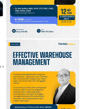
10
Jadwal Persija vs Arema
FC Perebutan Juara 3
Piala Presiden 2026,
Kick-off Sore Ini
ks
»