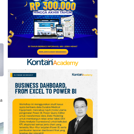
Baru, Ini Daftar 54
Saham HSC BEI per 6
Agustus 2026
7
UEFA hingga Luis Figo,
Ini Daftar Pihak yang
Menentang Gianni
Infantino
8
Krisis Migrasi Ancam
Status Maroko sebagai
Tuan Rumah Piala Dunia
2030
sa
9
Promo Super Hemat
Indomaret 6–19 Agustus
2026, Diskon Kebutuhan
Rumah hingga 40%