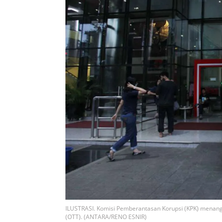
ILUSTRASI. Komisi Pemberantasan Korupsi (KPK) menang
(OTT). (ANTARA/RENO ESNIR)