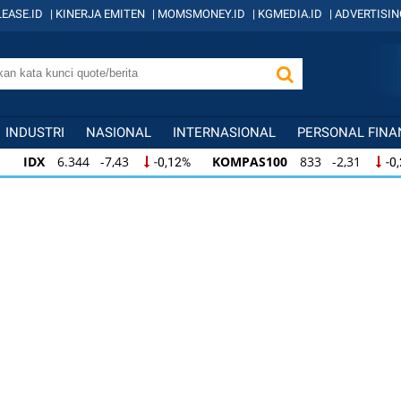
EASE.ID
|
KINERJA EMITEN
|
MOMSMONEY.ID
|
KGMEDIA.ID
|
ADVERTISIN
INDUSTRI
NASIONAL
INTERNASIONAL
PERSONAL FINA
IDX
6.344 -7,43
KOMPAS100
833 -2,31
-0,12%
-0
IDX
6.344 -7,43
KOMPAS100
833 -2,31
-0,12%
-0,
KOMPAS100
833 -2,31
LQ45
631 -3,13
-0,28%
-0,