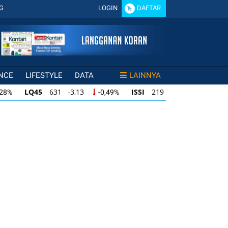
G
LOGIN
DAFTAR
NCE
LIFESTYLE
DATA
LAINNYA
LQ45
631 -3,13
ISSI
219 -0,63
,28%
-0,49%
-0,29%
LQ45
631 -3,13
ISSI
219 -0,63
28%
-0,49%
-0,29%
ISSI
219 -0,63
IDX30
354 -1,64
49%
-0,29%
-0,46%