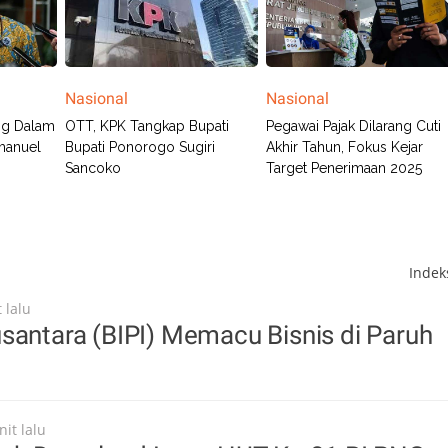
Nasional
Nasional
ng Dalam
OTT, KPK Tangkap Bupati
Pegawai Pajak Dilarang Cuti
manuel
Bupati Ponorogo Sugiri
Akhir Tahun, Fokus Kejar
Sancoko
Target Penerimaan 2025
Inde
 lalu
santara (BIPI) Memacu Bisnis di Paruh
it lalu