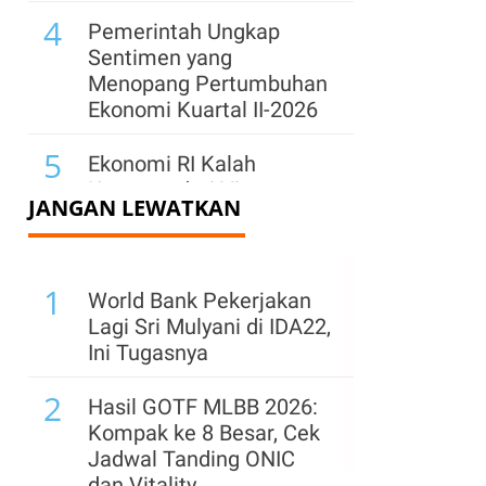
4
Pemerintah Ungkap
Sentimen yang
Menopang Pertumbuhan
Ekonomi Kuartal II-2026
5
Ekonomi RI Kalah
Kencang dari Vietnam
JANGAN LEWATKAN
hingga Singapura, Apa
Penyebabnya?
6
1
Ekonom Ini Menduga
World Bank Pekerjakan
Konsumsi Rumah
Lagi Sri Mulyani di IDA22,
Tangga Ditopang Belanja
Ini Tugasnya
Orang Kaya
2
Hasil GOTF MLBB 2026:
7
Kepala BGN Klarifikasi
Kompak ke 8 Besar, Cek
Isu Bakal Buka 13.000
Jadwal Tanding ONIC
Dapur MBG
dan Vitality