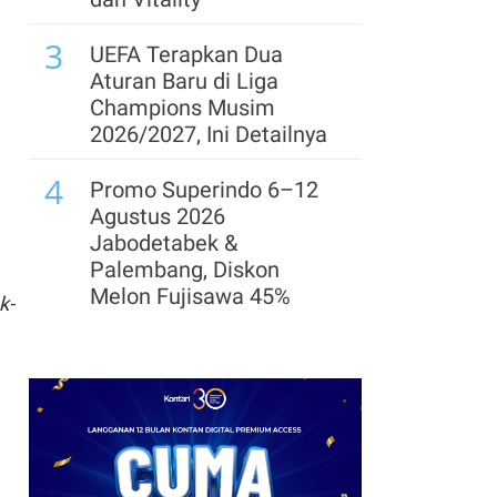
8
3
Jaga Momentum
UEFA Terapkan Dua
Pertumbuhan Ekonomi
Aturan Baru di Liga
Semester II, Pemerintah
Champions Musim
Siapkan Stimulus Rp
2026/2027, Ini Detailnya
26,34 T
4
Promo Superindo 6–12
9
Investasi China Masuk
Agustus 2026
Madura, Kawasan
Jabodetabek &
Industri Wiraraja Siap
Palembang, Diskon
Dikembangkan
Melon Fujisawa 45%
k-
10
5
Pesantren Berpeluang
Prediksi Persib vs
Bangun SPPG, Ini Syarat
Persebaya di Final Piala
dari Pemerintah
Presiden 2026: Susunan
Pemain & Skor
6
Ada 3 Emiten Pendatang