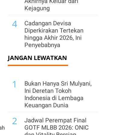
Akhirnya Keluar dari
Kejagung
4
Cadangan Devisa
Diperkirakan Tertekan
hingga Akhir 2026, Ini
Penyebabnya
JANGAN LEWATKAN
5
BGN Pecat 66 Kepala
Dapur MBG Secara Tak
Hormat, Siapkan SOP
1
Baru & Buka Kanal Aduan
Bukan Hanya Sri Mulyani,
Ini Deretan Tokoh
6
Prabowo Sebut Harga
Indonesia di Lembaga
BBM Subsidi Masih
Keuangan Dunia
Terjaga di Tengah
2
Tekanan Energi Global
Jadwal Perempat Final
GOTF MLBB 2026: ONIC
ah
7
Bank Dunia Tunjuk Sri
dan Vitality Bersiap