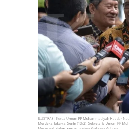
ILUSTRASI. Ketua Umum PP Muhammadiyah Haedar Nashir
Merdeka, Jakarta, Senin (13/2). Sekretaris Umum PP Mu
Menengah dalam pemerintahan Prabowo -Gibran