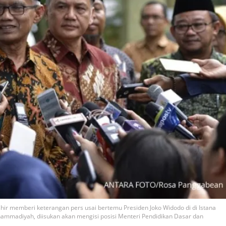
 memberi keterangan pers usai bertemu Presiden Joko Widodo di di Istana
hammadiyah, diisukan akan mengisi posisi Menteri Pendidikan Dasar dan