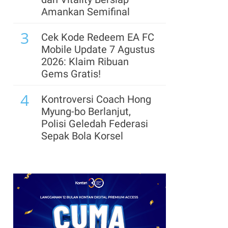
Mulyani Pimpin
Amankan Semifinal
Penggalangan Dana
3
IDA22 Global
Cek Kode Redeem EA FC
Mobile Update 7 Agustus
8
Kejagung Cecar Eks
2026: Klaim Ribuan
Jampidsus Febrie Lebih
Gems Gratis!
dari 20 Pertanyaan
4
Terkait Kasus TPPU
Kontroversi Coach Hong
Myung-bo Berlanjut,
9
Ekonomi Digital Bisa
Polisi Geledah Federasi
Tembus US$360 Miliar,
Sepak Bola Korsel
Indonesia Butuh Strategi
5
Talenta Nasional
Segera Lepas Saham
Treasuri 9,63 Miliar, Cek
10
Peran Febrie Adriansyah
Profil Emiten DSSA
di Kasus TPPU Belum
hingga Kinerjanya
Dibuka, Ini Kata
6
Kejagung
Arsenal Perpanjang