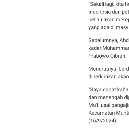
“Sekali lagi, kit
Indonesia dan pet
beliau akan mere
yang ada di masy
Sebelumnya, Abd
kader Muhammadi
Prabowo-Gibran.
Menurutnya, berd
diperkirakan akan
"Saya dapat kaba
dan menengah dip
Mu'ti usai penga
Kecamatan Munti
(16/9/2024).