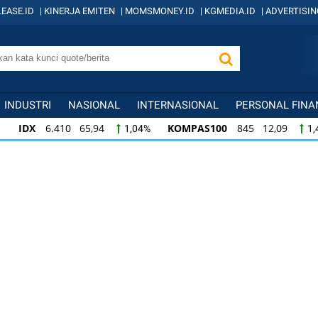
EASE.ID
|
KINERJA EMITEN
|
MOMSMONEY.ID
|
KGMEDIA.ID
|
ADVERTISIN
INDUSTRI
NASIONAL
INTERNASIONAL
PERSONAL FINA
IDX
6.410 65,94
KOMPAS100
845 12,09
1,04%
1,
KOMPAS100
845 12,09
LQ45
640 9,44
1,45%
1,5
LQ45
640 9,44
ISSI
222 2,82
IDX3
1,50%
1,29%