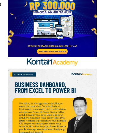
a
Kerja Sama dengan
Emirates hingga 2033, Ini
Detail Kemitraannya
7
Klasemen Grup A Piala
AFF 2026: Ini Skenario
Indonesia Lolos ke
Semifinal
8
FIFA Akhirnya Cairkan
Hadiah Timnas Yordania
yang Tertunda 8 Bulan
9
Promo Alfamart Murah
Banget 7–13 Agustus
2026, Sunlight hingga
Bebelac Diskon