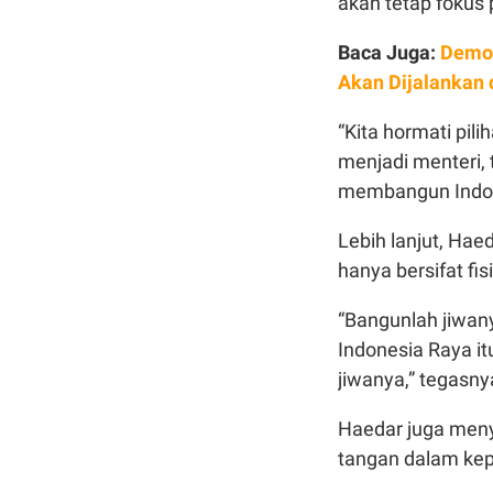
akan tetap foku
Baca Juga:
Demok
Akan Dijalankan 
“Kita hormati pili
menjadi menteri, 
membangun Indon
Lebih lanjut, Ha
hanya bersifat fis
“Bangunlah jiwany
Indonesia Raya it
jiwanya,” tegasny
Haedar juga men
tangan dalam kepu