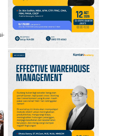
10
Promo JSM Superindo
7–9 Agustus 2026,
Minyak Goreng Rp37.900
hingga Buah Diskon 50%
i-