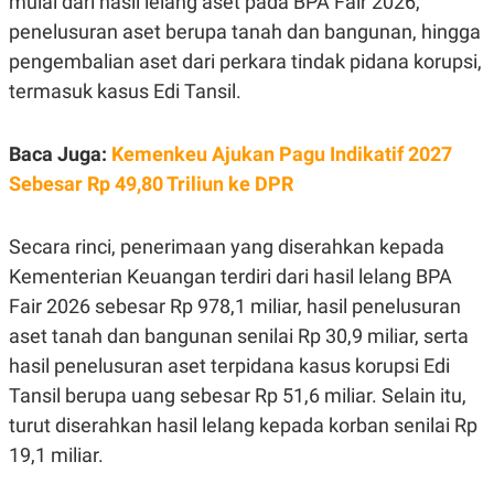
mulai dari hasil lelang aset pada BPA Fair 2026,
E
R
penelusuran aset berupa tanah dan bangunan, hingga
F
B
pengembalian aset dari perkara tindak pidana korupsi,
O
U
K
S
termasuk kasus Edi Tansil.
U
I
S
N
E
Baca Juga:
Kemenkeu Ajukan Pagu Indikatif 2027
S
S
Sebesar Rp 49,80 Triliun ke DPR
I
N
S
Secara rinci, penerimaan yang diserahkan kepada
I
G
Kementerian Keuangan terdiri dari hasil lelang BPA
H
T
Fair 2026 sebesar Rp 978,1 miliar, hasil penelusuran
S
B
aset tanah dan bangunan senilai Rp 30,9 miliar, serta
T
E
O
L
hasil penelusuran aset terpidana kasus korupsi Edi
C
A
Tansil berupa uang sebesar Rp 51,6 miliar. Selain itu,
K
N
S
J
turut diserahkan hasil lelang kepada korban senilai Rp
E
A
T
O
19,1 miliar.
U
N
P