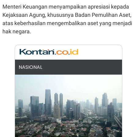
N
S
Menteri Keuangan menyampaikan apresiasi kepada
E
E
Kejaksaan Agung, khususnya Badan Pemulihan Aset,
W
R
S
E
atas keberhasilan mengembalikan aset yang menjadi
S
M
E
O
hak negara.
T
N
U
I
P
A
A
K
D
I
V
L
NASIONAL
A
S
K
O
R
P
O
R
A
S
I
K
N
I
A
L
T