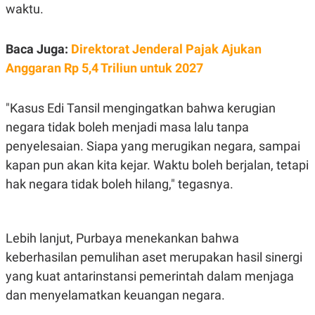
C
L
waktu.
A
E
D
A
E
S
Baca Juga:
Direktorat Jenderal Pajak Ajukan
M
E
Y
.
Anggaran Rp 5,4 Triliun untuk 2027
I
D
L
K
"Kasus Edi Tansil mengingatkan bahwa kerugian
A
I
N
N
negara tidak boleh menjadi masa lalu tanpa
G
E
penyelesaian. Siapa yang merugikan negara, sampai
G
R
A
J
kapan pun akan kita kejar. Waktu boleh berjalan, tetapi
N
A
A
E
hak negara tidak boleh hilang," tegasnya.
N
M
C
I
E
T
T
E
A
N
Lebih lanjut, Purbaya menekankan bahwa
K
keberhasilan pemulihan aset merupakan hasil sinergi
E
A
yang kuat antarinstansi pemerintah dalam menjaga
P
D
A
V
dan menyelamatkan keuangan negara.
P
E
E
R