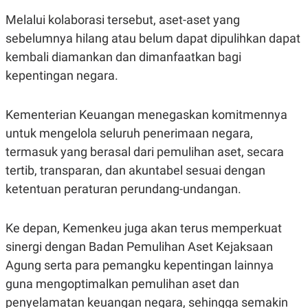
R
T
I
Melalui kolaborasi tersebut, aset-aset yang
S
sebelumnya hilang atau belum dapat dipulihkan dapat
I
N
kembali diamankan dan dimanfaatkan bagi
G
kepentingan negara.
K
G
M
E
Kementerian Keuangan menegaskan komitmennya
D
untuk mengelola seluruh penerimaan negara,
I
A
termasuk yang berasal dari pemulihan aset, secara
.
I
tertib, transparan, dan akuntabel sesuai dengan
D
ketentuan peraturan perundang-undangan.
Ke depan, Kemenkeu juga akan terus memperkuat
SITEMAP
PROFILE
TERM
OF
sinergi dengan Badan Pemulihan Aset Kejaksaan
USE
Agung serta para pemangku kepentingan lainnya
PEDOMAN
PEMBERITAAN
guna mengoptimalkan pemulihan aset dan
SIBER
penyelamatan keuangan negara, sehingga semakin
PRIVACY