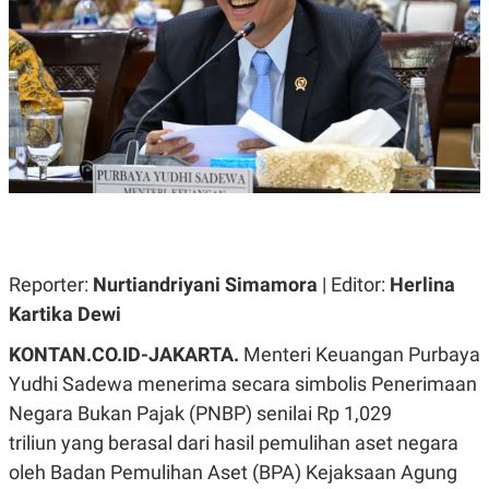
A
A
S
L
I
K
I
E
N
U
D
A
U
N
S
G
T
A
R
N
I
P
I
E
N
L
T
U
E
Reporter:
Nurtiandriyani Simamora
| Editor:
Herlina
A
R
Kartika Dewi
N
N
G
A
U
S
KONTAN.CO.ID-JAKARTA.
Menteri Keuangan Purbaya
S
I
Yudhi Sadewa menerima secara simbolis Penerimaan
A
O
H
N
Negara Bukan Pajak (PNBP) senilai Rp 1,029
A
A
L
triliun yang berasal dari hasil pemulihan aset negara
P
R
oleh Badan Pemulihan Aset (BPA) Kejaksaan Agung
E
E