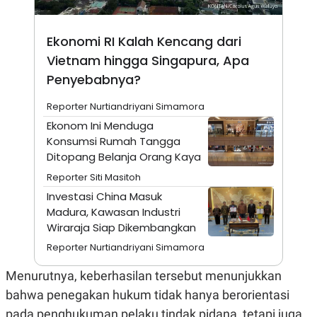
A
I
S
V
K
E
E
Ekonomi RI Kalah Kencang dari
M
Vietnam hingga Singapura, Apa
E
N
Penyebabnya?
T
E
Reporter Nurtiandriyani Simamora
R
I
Ekonom Ini Menduga
A
Konsumsi Rumah Tangga
N
Ditopang Belanja Orang Kaya
L
E
Reporter Siti Masitoh
S
T
Investasi China Masuk
A
Madura, Kawasan Industri
R
Wiraraja Siap Dikembangkan
I
Reporter Nurtiandriyani Simamora
KANAL
Menurutnya, keberhasilan tersebut menunjukkan
bahwa penegakan hukum tidak hanya berorientasi
P
I
U
M
pada penghukuman pelaku tindak pidana, tetapi juga