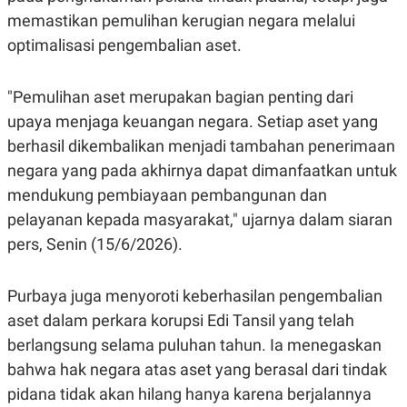
S
A
memastikan pemulihan kerugian negara melalui
A
G
T
E
optimalisasi pengembalian aset.
D
S
A
T
A
"Pemulihan aset merupakan bagian penting dari
K
L
upaya menjaga keuangan negara. Setiap aset yang
O
I
berhasil dikembalikan menjadi tambahan penerimaan
N
P
T
S
negara yang pada akhirnya dapat dimanfaatkan untuk
A
U
N
S
mendukung pembiayaan pembangunan dan
T
pelayanan kepada masyarakat," ujarnya dalam siaran
V
pers, Senin (15/6/2026).
JARINGAN
Purbaya juga menyoroti keberhasilan pengembalian
K
P
aset dalam perkara korupsi Edi Tansil yang telah
O
R
N
E
berlangsung selama puluhan tahun. Ia menegaskan
T
S
bahwa hak negara atas aset yang berasal dari tindak
A
S
N
R
pidana tidak akan hilang hanya karena berjalannya
A
E