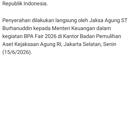
Republik Indonesia.
R
G
S
I
O
O
N
N
Penyerahan dilakukan langsung oleh Jaksa Agung ST
A
A
L
L
Burhanuddin kepada Menteri Keuangan dalam
F
kegiatan BPA Fair 2026 di Kantor Badan Pemulihan
I
N
Aset Kejaksaan Agung RI, Jakarta Selatan, Senin
A
N
(15/6/2026).
C
E
Y
C
A
A
N
R
G
I
T
T
E
A
R
H
.
U
.
.
K
L
E
I
S
F