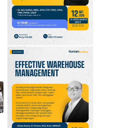
10
Promo JSM Alfamart 7–
9 Agustus 2026, Minyak
Goreng 2 Liter Mulai
Rp41.500