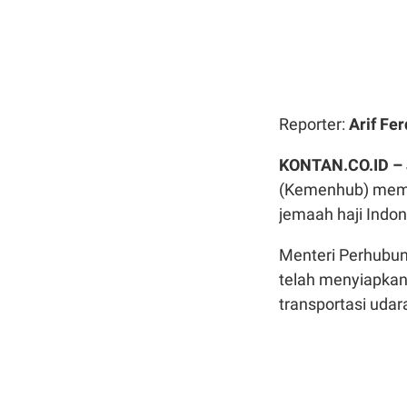
Reporter:
Arif Fer
KONTAN.CO.ID –
(Kemenhub) memas
jemaah haji Indon
Menteri Perhubu
telah menyiapkan
transportasi udar