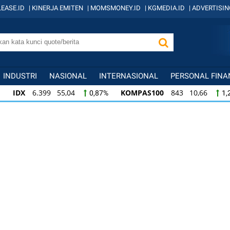
EASE.ID
|
KINERJA EMITEN
|
MOMSMONEY.ID
|
KGMEDIA.ID
|
ADVERTISIN
INDUSTRI
NASIONAL
INTERNASIONAL
PERSONAL FINA
,04
KOMPAS100
843 10,66
LQ45
639 
0,87%
1,28%
43 10,66
LQ45
639 8,48
ISSI
221 2,3
1,28%
1,34%
48
ISSI
221 2,33
IDX30
359 4,59
1,34%
1,06%
1,30