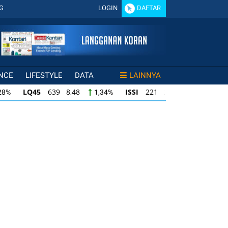
G
LOGIN
DAFTAR
NCE
LIFESTYLE
DATA
LAINNYA
8,48
ISSI
221 2,33
IDX30
359 4,59
1,34%
1,06%
3
IDX30
359 4,59
IDXHIDIV20
438 4,4
1,06%
1,30%
IDXHIDIV20
438 4,40
IDX80
96 1,27
%
1,02%
1,34%