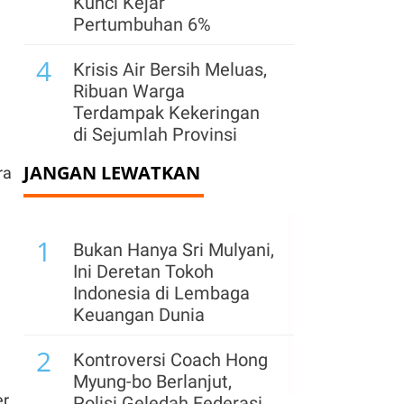
Kunci Kejar
Pertumbuhan 6%
4
Krisis Air Bersih Meluas,
Ribuan Warga
Terdampak Kekeringan
di Sejumlah Provinsi
JANGAN LEWATKAN
5
ra
Ratusan Siswa
Keracunan MBG, BGN
Hentikan Operasional
1
SPPG Yayasan Kasih
Bukan Hanya Sri Mulyani,
Iman Samuel
Ini Deretan Tokoh
Indonesia di Lembaga
6
Cadangan Devisa
Keuangan Dunia
Indonesia Turun Tipis
2
Jadi US$ 145,3 Miliar
Kontroversi Coach Hong
Pada Juli 2026
Myung-bo Berlanjut,
er
Polisi Geledah Federasi