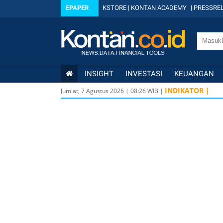
EPAPER
KSTORE
|
KONTAN ACADEMY
|
PRESSREL
INSIGHT
INVESTASI
KEUANGAN
IDX
6.399 55
INDIKATOR |
Jum'at, 7 Agustus 2026
|
08
:
26
WIB |
KOMPAS100
8
LQ45
639 8,