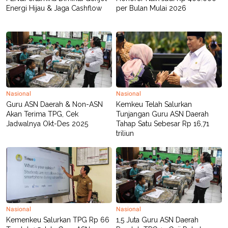
C
L
Energi Hijau & Jaga Cashflow
per Bulan Mulai 2026
A
E
D
A
E
S
M
E
Y
.
I
D
L
K
A
I
N
N
Nasional
Nasional
G
E
Guru ASN Daerah & Non-ASN
Kemkeu Telah Salurkan
G
R
A
J
Akan Terima TPG, Cek
Tunjangan Guru ASN Daerah
N
A
Jadwalnya Okt-Des 2025
Tahap Satu Sebesar Rp 16,71
A
E
triliun
N
M
C
I
E
T
T
E
A
N
K
E
A
P
D
A
V
Nasional
Nasional
P
E
Kemenkeu Salurkan TPG Rp 66
1,5 Juta Guru ASN Daerah
E
R