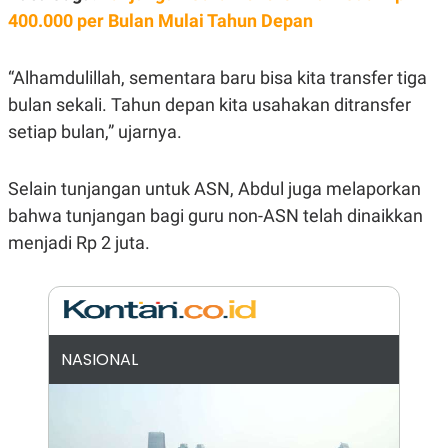
E
400.000 per Bulan Mulai Tahun Depan
R
F
B
O
U
“Alhamdulillah, sementara baru bisa kita transfer tiga
K
S
U
I
bulan sekali. Tahun depan kita usahakan ditransfer
S
N
E
setiap bulan,” ujarnya.
S
S
I
Selain tunjangan untuk ASN, Abdul juga melaporkan
N
S
bahwa tunjangan bagi guru non-ASN telah dinaikkan
I
G
menjadi Rp 2 juta.
H
T
S
B
T
E
O
L
C
A
NASIONAL
K
N
S
J
E
A
T
O
U
N
P