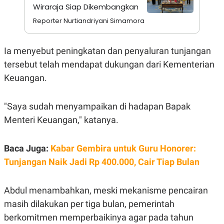
A
I
Wiraraja Siap Dikembangkan
S
V
K
E
Reporter Nurtiandriyani Simamora
E
M
E
Ia menyebut peningkatan dan penyaluran tunjangan
N
T
tersebut telah mendapat dukungan dari Kementerian
E
R
Keuangan.
I
A
N
"Saya sudah menyampaikan di hadapan Bapak
L
Menteri Keuangan," katanya.
E
S
T
A
Baca Juga:
Kabar Gembira untuk Guru Honorer:
R
I
Tunjangan Naik Jadi Rp 400.000, Cair Tiap Bulan
KANAL
Abdul menambahkan, meski mekanisme pencairan
masih dilakukan per tiga bulan, pemerintah
P
I
berkomitmen memperbaikinya agar pada tahun
U
M