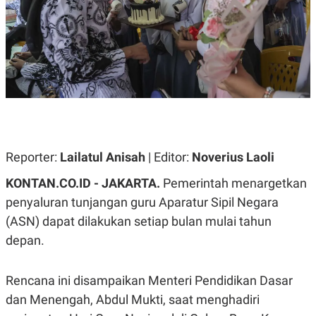
A
A
S
L
I
K
I
E
N
U
D
A
U
N
S
G
T
A
R
N
I
P
I
Reporter:
Lailatul Anisah
| Editor:
Noverius Laoli
E
N
L
T
KONTAN.CO.ID - JAKARTA.
Pemerintah menargetkan
U
E
A
R
penyaluran tunjangan guru Aparatur Sipil Negara
N
N
G
A
(ASN) dapat dilakukan setiap bulan mulai tahun
U
S
depan.
S
I
A
O
H
N
A
A
Rencana ini disampaikan Menteri Pendidikan Dasar
L
dan Menengah, Abdul Mukti, saat menghadiri
P
R
E
E