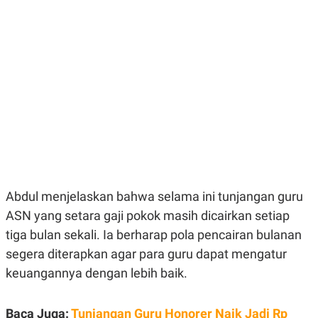
E
E
H
S
A
T
T
Y
A
L
N
E
E
A
N
N
G
A
L
L
I
I
S
S
H
I
S
E
K
X
O
Abdul menjelaskan bahwa selama ini tunjangan guru
E
L
C
O
ASN yang setara gaji pokok masih dicairkan setiap
U
M
T
tiga bulan sekali. Ia berharap pola pencairan bulanan
I
segera diterapkan agar para guru dapat mengatur
V
E
keuangannya dengan lebih baik.
C
O
R
N
Baca Juga:
Tunjangan Guru Honorer Naik Jadi Rp