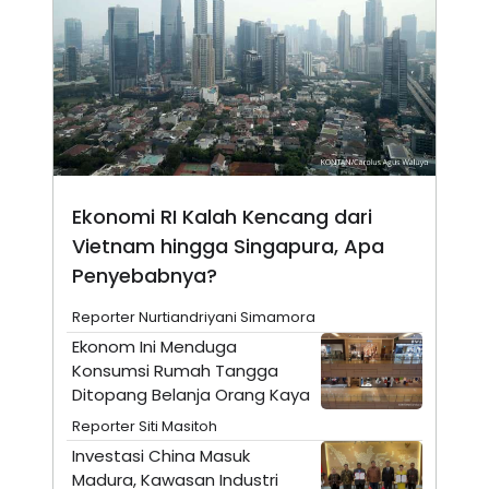
N
S
E
E
W
R
S
E
S
M
E
O
T
N
U
I
P
A
A
K
D
I
Ekonomi RI Kalah Kencang dari
V
L
A
Vietnam hingga Singapura, Apa
S
Penyebabnya?
K
O
R
Reporter Nurtiandriyani Simamora
P
Ekonom Ini Menduga
O
R
Konsumsi Rumah Tangga
A
Ditopang Belanja Orang Kaya
S
I
Reporter Siti Masitoh
K
N
Investasi China Masuk
I
A
Madura, Kawasan Industri
L
T