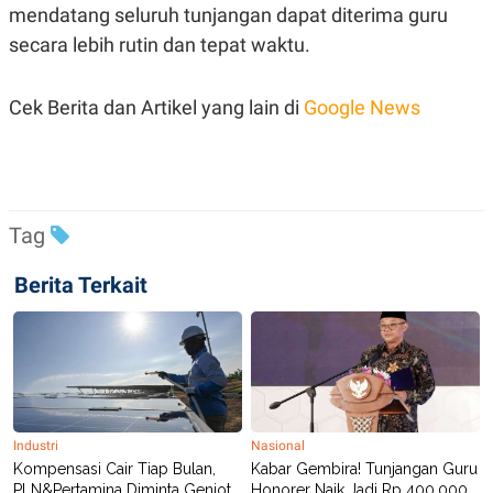
S
A
mendatang seluruh tunjangan dapat diterima guru
A
G
T
E
secara lebih rutin dan tepat waktu.
D
S
A
T
Cek Berita dan Artikel yang lain di
Google News
A
K
L
O
I
N
P
T
S
A
U
N
S
Tag
T
V
Berita Terkait
JARINGAN
K
P
O
R
N
E
T
S
A
S
Industri
Nasional
N
R
Kompensasi Cair Tiap Bulan,
Kabar Gembira! Tunjangan Guru
A
E
PLN&Pertamina Diminta Genjot
Honorer Naik Jadi Rp 400.000