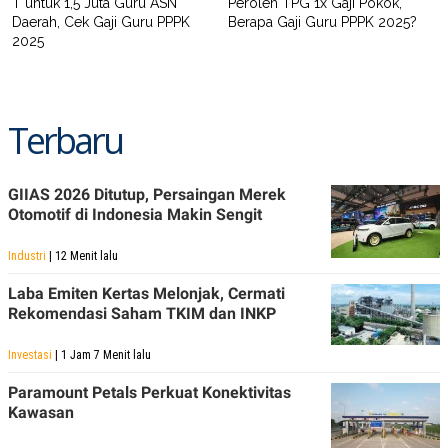
T untuk 1,5 Juta Guru ASN
Peroleh TPG 1x Gaji Pokok,
R
T
Daerah, Cek Gaji Guru PPPK
Berapa Gaji Guru PPPK 2025?
I
S
2025
I
N
G
K
Terbaru
G
M
E
D
GIIAS 2026 Ditutup, Persaingan Merek
I
A
Otomotif di Indonesia Makin Sengit
.
I
Industri
| 12 Menit lalu
D
Laba Emiten Kertas Melonjak, Cermati
Rekomendasi Saham TKIM dan INKP
SITEMAP
PROFILE
TERM
OF
Investasi
| 1 Jam 7 Menit lalu
USE
PEDOMAN
Paramount Petals Perkuat Konektivitas
PEMBERITAAN
Kawasan
SIBER
PRIVACY